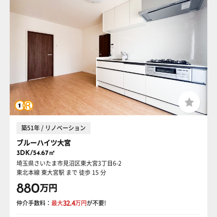
築51年 / リノベーション
ブルーハイツ大宮
3DK/54.67㎡
埼玉県さいたま市見沼区東大宮3丁目6-2
東北本線 東大宮駅
まで 徒歩 15 分
880
万円
仲介手数料：
最大
32.4
万円
が不要!