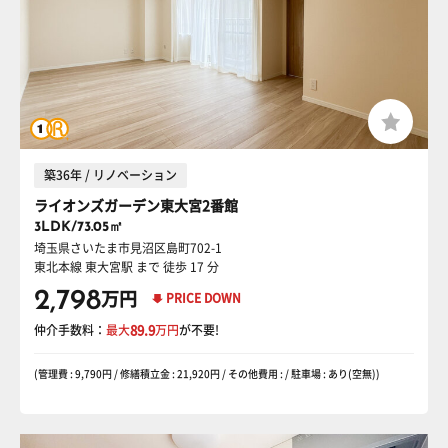
築36年 / リノベーション
ライオンズガーデン東大宮2番館
3LDK/73.05㎡
埼玉県さいたま市見沼区島町702-1
東北本線 東大宮駅
まで 徒歩 17 分
2,798
万円
PRICE DOWN
仲介手数料：
最大
89.9
万円
が不要!
(管理費 : 9,790円 / 修繕積立金 : 21,920円 / その他費用 : / 駐車場 : あり(空無))