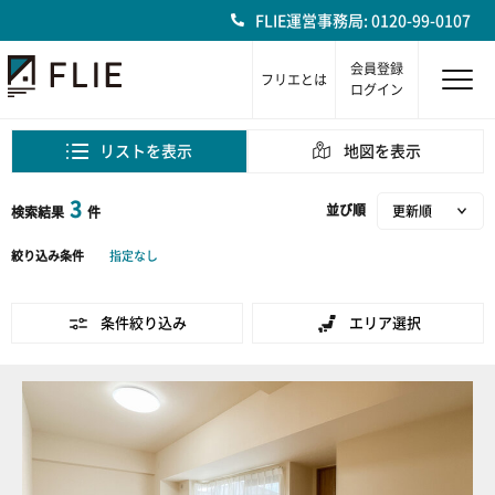
FLIE運営事務局: 0120-99-0107
会員登録
フリエとは
ログイン
リストを表示
地図を表示
3
並び順
検索結果
件
絞り込み条件
指定なし
条件絞り込み
エリア選択