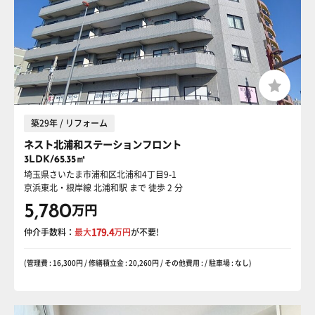
築29年 / リフォーム
ネスト北浦和ステーションフロント
3LDK/65.35㎡
埼玉県さいたま市浦和区北浦和4丁目9-1
京浜東北・根岸線 北浦和駅
まで 徒歩 2 分
5,780
万円
仲介手数料：
最大
179.4
万円
が不要!
(管理費 : 16,300円 / 修繕積立金 : 20,260円 / その他費用 : / 駐車場 : なし)