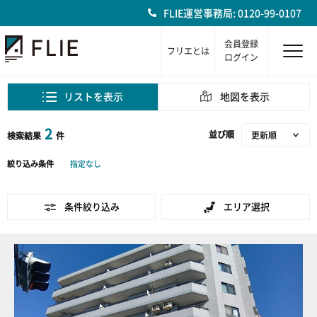
FLIE運営事務局: 0120-99-0107
会員登録
フリエとは
ログイン
リストを表示
地図を表示
2
並び順
検索結果
件
絞り込み条件
指定なし
条件絞り込み
エリア選択