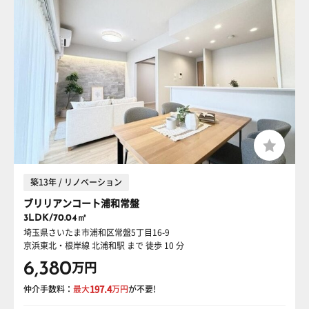
築13年 / リノベーション
ブリリアンコート浦和常盤
3LDK/70.04㎡
埼玉県さいたま市浦和区常盤5丁目16-9
京浜東北・根岸線 北浦和駅
まで 徒歩 10 分
6,380
万円
仲介手数料：
最大
197.4
万円
が不要!