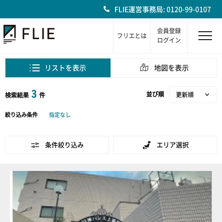
FLIE運営事務局: 0120-99-0107
会員登録
フリエとは
ログイン
リストを表示
地図を表示
3
並び順
検索結果
件
絞り込み条件
指定なし
条件絞り込み
エリア選択