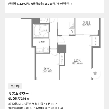
(管理費 : 15,500円 / 修繕積立金 : 18,320円 / その他費用 : )
築33年
リズムタワーⅡ
2LDK/72.16㎡
埼玉県ふじみ野市うれし野2丁目10-2
東武鉄道東上線 ふじみ野駅
まで 徒歩 6 分