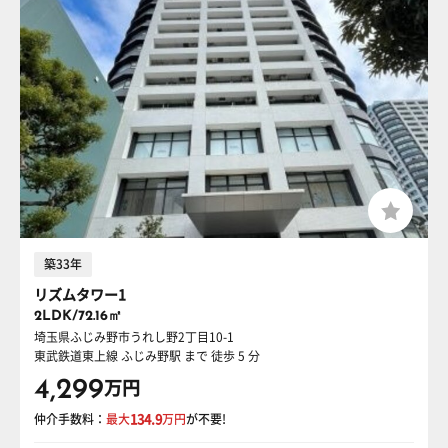
築33年
リズムタワー1
2LDK/72.16㎡
埼玉県ふじみ野市うれし野2丁目10-1
東武鉄道東上線 ふじみ野駅
まで 徒歩 5 分
4,299
万円
仲介手数料：
最大
134.9
万円
が不要!