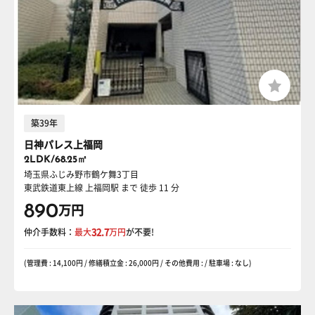
築39年
日神パレス上福岡
2LDK/68.25㎡
埼玉県ふじみ野市鶴ケ舞3丁目
東武鉄道東上線 上福岡駅
まで 徒歩 11 分
890
万円
仲介手数料：
最大
32.7
万円
が不要!
(管理費 : 14,100円 / 修繕積立金 : 26,000円 / その他費用 : / 駐車場 : なし)