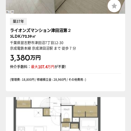
築37年
ライオンズマンション津田沼第２
3LDK/72.39㎡
千葉県習志野市津田沼7丁目12-30
京成電鉄本線 京成津田沼駅
まで 徒歩 7 分
3,380
万円
仲介手数料：
最大
107.4
万円
が不要!
(管理費 : 18,800円 / 修繕積立金 : 28,960円 / その他費用 : )