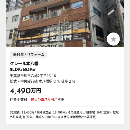
築44年 / リフォーム
クレール本八幡
2LDK/65.59㎡
千葉県市川市八幡2丁目16-16
総武・中央緩行線 本八幡駅
まで 徒歩 2 分
4,490
万円
仲介手数料：
最大
140.7
万円
が不要!
(管理費 : 11,400円 / 修繕積立金 : 16,700円 / その他費用 : / 駐車場 : あり(空有) : 敷地
外駐車場/有(平年：月額22,000円)※空き状況は管理会社へ要確認)