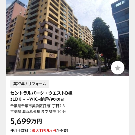
築27年 / リフォーム
セントラルパーク・ウエストD棟
3LDK + +WIC+納⼾/90.01㎡
千葉県千葉市美浜区打瀬1丁目2-3
京葉線 海浜幕張駅
まで 徒歩 10 分
5,699
万円
仲介手数料：
最大
176.9
万円
が不要!