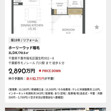
築18年 / リフォーム
ホーリーウッド稲毛
3LDK/70.5㎡
千葉県千葉市稲毛区園生町002－8
千葉都市モノレール 穴川駅
まで 徒歩 6 分
2,890
万円
PRICE DOWN
仲介手数料：
最大
92.7
万円
が不要!
(管理費 : 10,580円 / 修繕積立金 : 10,500円 / その他費用 : テレビ共視聴費月:110円、
インターネット利用料月:943円 / 駐車場 : あり(空有) : 駐車場/有(自走式・平置：月額
300円～3,700円)※空き状況は管理会社へ要確認)