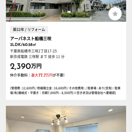
築32年 / リフォーム
アーバネスト船橋三咲
3LDK/60.58㎡
千葉県船橋市三咲2丁目17-25
新京成電鉄 三咲駅
まで 徒歩 11 分
2,390
万円
仲介手数料：
最大
77.7
万円
が不要!
(管理費 : 12,600円 / 修繕積立金 : 16,600円 / その他費用 : / 駐車場 : あり(空有) : 駐車
場/有(機械式・平置き：月額7,000円～8,500円)※空き状況は管理会社へ要確認)