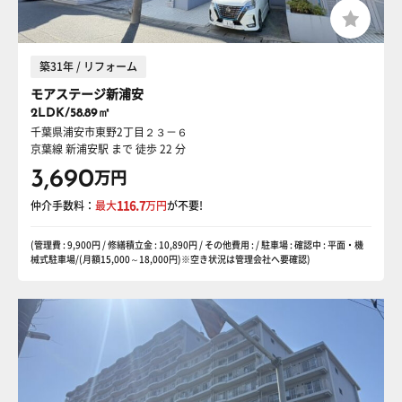
築31年 / リフォーム
モアステージ新浦安
2LDK/58.89㎡
千葉県浦安市東野2丁目２３－６
京葉線 新浦安駅
まで 徒歩 22 分
3,690
万円
仲介手数料：
最大
116.7
万円
が不要!
(管理費 : 9,900円 / 修繕積立金 : 10,890円 / その他費用 : / 駐車場 : 確認中 : 平面・機
械式駐車場/(月額15,000～18,000円)※空き状況は管理会社へ要確認)