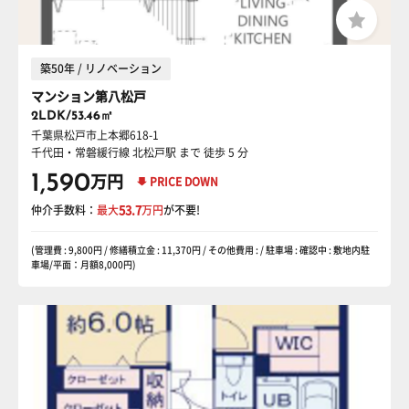
築50年 / リノベーション
マンション第八松戸
2LDK/53.46㎡
千葉県松戸市上本郷618-1
千代田・常磐緩行線 北松戸駅
まで 徒歩 5 分
1,590
万円
PRICE DOWN
仲介手数料：
最大
53.7
万円
が不要!
(管理費 : 9,800円 / 修繕積立金 : 11,370円 / その他費用 : / 駐車場 : 確認中 : 敷地内駐
車場/平面：月額8,000円)