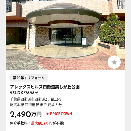
築29年 / リフォーム
アレックスヒルズ四街道美しが丘公園
2SLDK/78.98㎡
千葉県四街道市四街道2丁目12-9
総武本線 四街道駅
まで 徒歩 5 分
2,490
万円
PRICE DOWN
仲介手数料：
最大
80.7
万円
が不要!