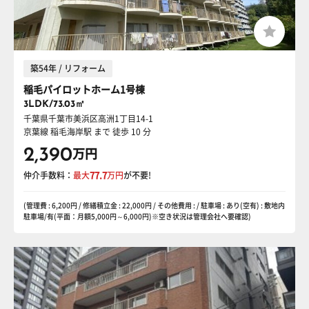
築54年 / リフォーム
稲毛パイロットホーム1号棟
3LDK/73.03㎡
千葉県千葉市美浜区高洲1丁目14-1
京葉線 稲毛海岸駅
まで 徒歩 10 分
2,390
万円
仲介手数料：
最大
77.7
万円
が不要!
(管理費 : 6,200円 / 修繕積立金 : 22,000円 / その他費用 : / 駐車場 : あり(空有) : 敷地内
駐車場/有(平面：月額5,000円～6,000円)※空き状況は管理会社へ要確認)