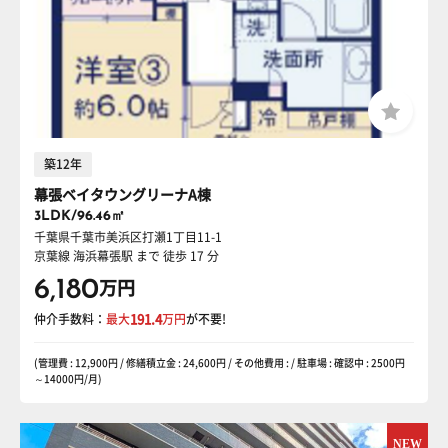
築12年
幕張ベイタウングリーナA棟
3LDK/96.46㎡
千葉県千葉市美浜区打瀬1丁目11-1
京葉線 海浜幕張駅
まで 徒歩 17 分
6,180
万円
仲介手数料：
最大
191.4
万円
が不要!
(管理費 : 12,900円 / 修繕積立金 : 24,600円 / その他費用 : / 駐車場 : 確認中 : 2500円
～14000円/月)