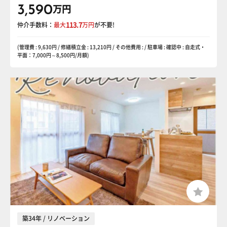
3,590
万円
仲介手数料：
最大
113.7
万円
が不要!
(管理費 : 9,630円 / 修繕積立金 : 13,210円 / その他費用 : / 駐車場 : 確認中 : 自走式・
平面：7,000円～8,500円/月額)
築34年 / リノベーション