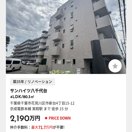
築35年 / リノベーション
サンハイツ八千代台
4LDK/80.3㎡
千葉県千葉市花見川区作新台4丁目15-12
京成電鉄本線 実籾駅
まで 徒歩 15 分
2,190
万円
PRICE DOWN
仲介手数料：
最大
71.7
万円
が不要!