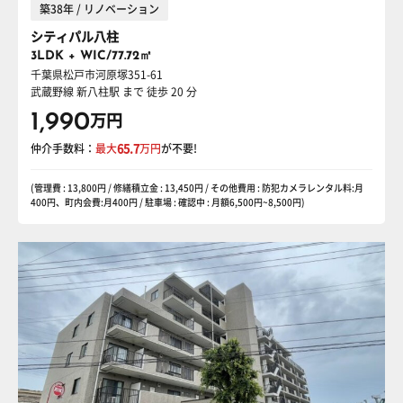
築38年 / リノベーション
シティパル八柱
3LDK + WIC/77.72㎡
千葉県松戸市河原塚351-61
武蔵野線 新八柱駅
まで 徒歩 20 分
1,990
万円
仲介手数料：
最大
65.7
万円
が不要!
(管理費 : 13,800円 / 修繕積立金 : 13,450円 / その他費用 : 防犯カメラレンタル料:月
400円、町内会費:月400円 / 駐車場 : 確認中 : 月額6,500円~8,500円)