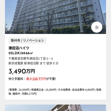
築49年 / リノベーション
津田沼ハイツ
2SLDK/69.66㎡
千葉県習志野市津田沼1丁目５−５
新京成電鉄 新津田沼駅
まで 徒歩 6 分
3,490
万円
仲介手数料：
最大
110.7
万円
が不要!
(管理費 : 10,000円 / 修繕積立金 : 19,000円 / その他費用 : 自治会費年:4,800円 / 駐車
場 : 確認中 : 月額9,175円)