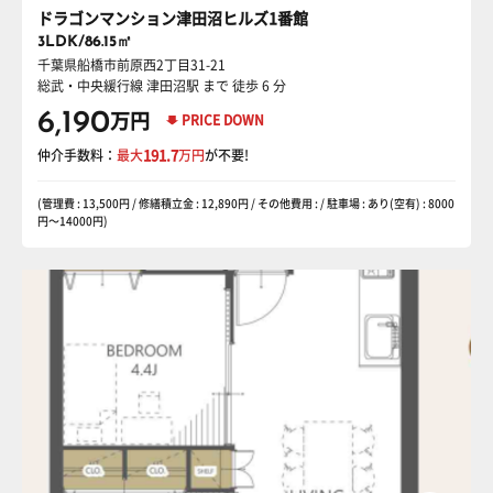
ドラゴンマンション津田沼ヒルズ1番館
3LDK/86.15㎡
千葉県船橋市前原西2丁目31-21
総武・中央緩行線 津田沼駅
まで 徒歩 6 分
6,190
万円
PRICE DOWN
仲介手数料：
最大
191.7
万円
が不要!
(管理費 : 13,500円 / 修繕積立金 : 12,890円 / その他費用 : / 駐車場 : あり(空有) : 8000
円〜14000円)