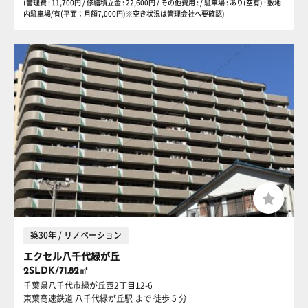
(管理費 : 11,700円 / 修繕積立金 : 22,600円 / その他費用 : / 駐車場 : あり(空有) : 敷地
内駐車場/有(平面：月額7,000円)※空き状況は管理会社へ要確認)
築30年 / リノベーション
エクセル八千代緑が丘
2SLDK/71.82㎡
千葉県八千代市緑が丘西2丁目12-6
東葉高速鉄道 八千代緑が丘駅
まで 徒歩 5 分