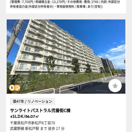
(管理費 : 7,700円 / 修繕積立金 : 13,170円 / その他費用 : 費用: 2740 / 内訳: 外部区分
所有者協力金(外部区分所有者の)・専用庭使用料 / 駐車場 : あり(空有))
築47年 / リノベーション
サンライトパストラル弐番街C棟
4SLDK/86.07㎡
千葉県松戸市新松戸6丁目70
武蔵野線 新松戸駅
まで 徒歩 17 分