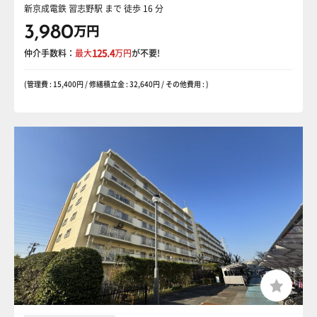
新京成電鉄 習志野駅
まで 徒歩 16 分
3,980
万円
仲介手数料：
最大
125.4
万円
が不要!
(管理費 : 15,400円 / 修繕積立金 : 32,640円 / その他費用 : )