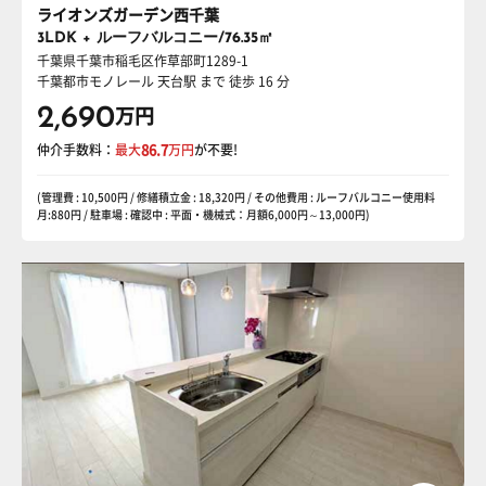
ライオンズガーデン西千葉
3LDK + ルーフバルコニー/76.35㎡
千葉県千葉市稲毛区作草部町1289-1
千葉都市モノレール 天台駅
まで 徒歩 16 分
2,690
万円
仲介手数料：
最大
86.7
万円
が不要!
(管理費 : 10,500円 / 修繕積立金 : 18,320円 / その他費用 : ルーフバルコニー使用料
月:880円 / 駐車場 : 確認中 : 平面・機械式：月額6,000円～13,000円)