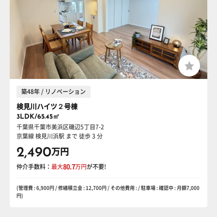
築48年 / リノベーション
検見川ハイツ２号棟
3LDK/65.45㎡
千葉県千葉市美浜区磯辺5丁目7-2
京葉線 検見川浜駅
まで 徒歩 3 分
2,490
万円
仲介手数料：
最大
80.7
万円
が不要!
(管理費 : 6,900円 / 修繕積立金 : 12,700円 / その他費用 : / 駐車場 : 確認中 : 月額7,000
円)