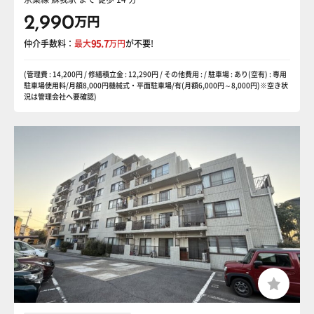
2,990
万円
仲介手数料：
最大
95.7
万円
が不要!
(管理費 : 14,200円 / 修繕積立金 : 12,290円 / その他費用 : / 駐車場 : あり(空有) : 専用
駐車場使用料/月額8,000円機械式・平面駐車場/有(月額6,000円～8,000円)※空き状
況は管理会社へ要確認)