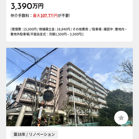
3,390
万円
仲介手数料：
最大
107.7
万円
が不要!
(管理費 : 15,000円 / 修繕積立金 : 18,840円 / その他費用 : / 駐車場 : 確認中 : 敷地内・
敷地外駐車場(平面自走式：月額1,500円～3,500円))
築38年 / リノベーション