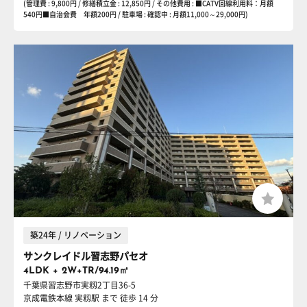
(管理費 : 9,800円 / 修繕積立金 : 12,850円 / その他費用 : ■CATV回線利用料：月額
540円■自治会費 年額200円 / 駐車場 : 確認中 : 月額11,000～29,000円)
築24年 / リノベーション
サンクレイドル習志野パセオ
4LDK + 2W+TR/94.19㎡
千葉県習志野市実籾2丁目36-5
京成電鉄本線 実籾駅
まで 徒歩 14 分