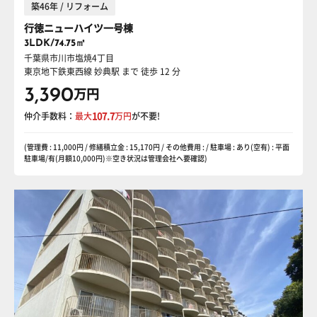
築46年 / リフォーム
行徳ニューハイツ一号棟
3LDK/74.75㎡
千葉県市川市塩焼4丁目
東京地下鉄東西線 妙典駅
まで 徒歩 12 分
3,390
万円
仲介手数料：
最大
107.7
万円
が不要!
(管理費 : 11,000円 / 修繕積立金 : 15,170円 / その他費用 : / 駐車場 : あり(空有) : 平面
駐車場/有(月額10,000円)※空き状況は管理会社へ要確認)