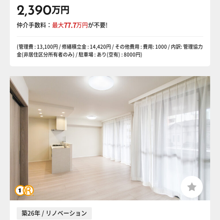
2,390
万円
仲介手数料：
最大
77.7
万円
が不要!
(管理費 : 13,100円 / 修繕積立金 : 14,420円 / その他費用 : 費用: 1000 / 内訳: 管理協力
金(非居住区分所有者のみ) / 駐車場 : あり(空有) : 8000円)
築26年 / リノベーション