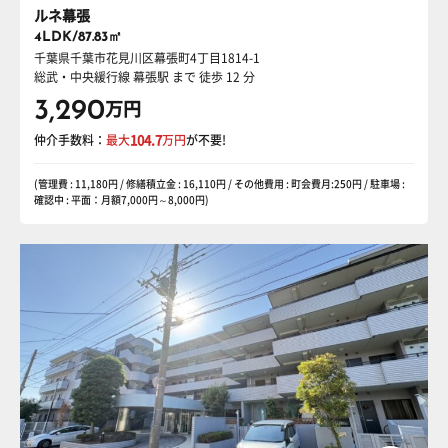
ルネ幕張
4LDK/87.83㎡
千葉県千葉市花見川区幕張町4丁目1814-1
総武・中央緩行線 幕張駅
まで 徒歩 12 分
3,290
万円
仲介手数料：
最大
104.7
万円
が不要!
(管理費 : 11,180円 / 修繕積立金 : 16,110円 / その他費用 : 町会費月:250円 / 駐車場 :
確認中 : 平面：月額7,000円～8,000円)