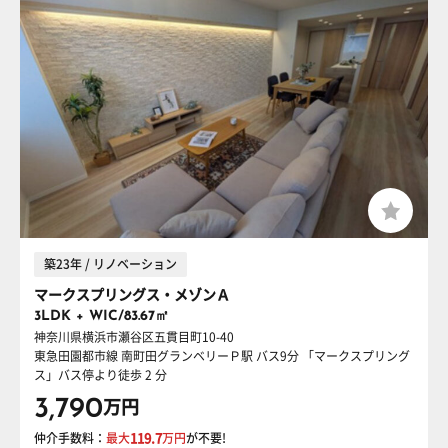
築23年 / リノベーション
マークスプリングス・メゾンＡ
3LDK + WIC/83.67㎡
神奈川県横浜市瀬谷区五貫目町10-40
東急田園都市線 南町田グランベリーＰ駅
バス9分 「マークスプリング
ス」バス停より徒歩 2 分
3,790
万円
仲介手数料：
最大
119.7
万円
が不要!