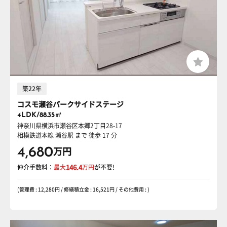
築22年
コスモ瀬谷パークサイドステージ
4LDK/88.35㎡
神奈川県横浜市瀬谷区本郷2丁目28-17
相模鉄道本線 瀬谷駅
まで 徒歩 17 分
4,680
万円
仲介手数料：
最大
146.4
万円
が不要!
(管理費 : 12,280円 / 修繕積立金 : 16,521円 / その他費用 : )