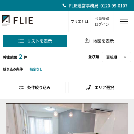
FLIE運営事務局: 0120-99-0107
会員登録
フリエとは
ログイン
リストを表示
地図を表示
2
並び順
検索結果
件
絞り込み条件
指定なし
条件絞り込み
エリア選択