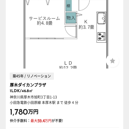
築45年 / リノベーション
厚木ダイカンプラザ
1LDK/46.8㎡
神奈川県厚木市旭町3丁目1-13
小田急電鉄小田原線 本厚木駅
まで 徒歩 4 分
1,780
万円
仲介手数料：
最大
59.4
万円
が不要!