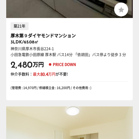
築21年
厚木第９ダイヤモンドマンション
3LDK/65.08㎡
神奈川県厚木市長谷224-1
小田急電鉄小田原線 厚木駅
バス14分 「依胡田」バス停より徒歩 3 分
2,480
万円
PRICE DOWN
仲介手数料：
最大
80.4
万円
が不要!
(管理費 : 14,970円 / 修繕積立金 : 16,200円 / その他費用 : )