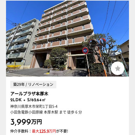
築29年 / リノベーション
アールプラザ本厚木
2LDK + S/62.64㎡
神奈川県厚木市栄町1丁目5-4
小田急電鉄小田原線 本厚木駅
まで 徒歩 6 分
3,999
万円
仲介手数料：
最大
125.9
万円
が不要!