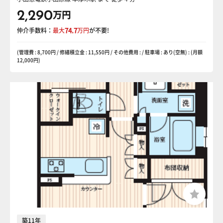
2,290
万円
仲介手数料：
最大
74.7
万円
が不要!
(管理費 : 8,700円 / 修繕積立金 : 11,550円 / その他費用 : / 駐車場 : あり(空無) : (月額
12,000円)
築11年