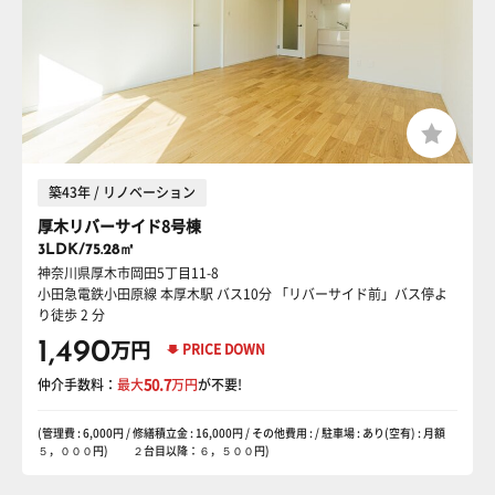
築43年 / リノベーション
厚木リバーサイド8号棟
3LDK/75.28㎡
神奈川県厚木市岡田5丁目11-8
小田急電鉄小田原線 本厚木駅
バス10分 「リバーサイド前」バス停よ
り徒歩 2 分
1,490
万円
PRICE DOWN
仲介手数料：
最大
50.7
万円
が不要!
(管理費 : 6,000円 / 修繕積立金 : 16,000円 / その他費用 : / 駐車場 : あり(空有) : 月額
５，０００円) ２台目以降：６，５００円)