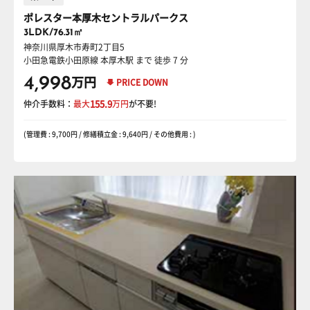
ポレスター本厚木セントラルパークス
3LDK/76.31㎡
神奈川県厚木市寿町2丁目5
小田急電鉄小田原線 本厚木駅
まで 徒歩 7 分
4,998
万円
PRICE DOWN
仲介手数料：
最大
155.9
万円
が不要!
(管理費 : 9,700円 / 修繕積立金 : 9,640円 / その他費用 : )