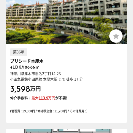
築36年
プリシード本厚木
4LDK/106.66㎡
神奈川県厚木市恩名2丁目14-23
小田急電鉄小田原線 本厚木駅
まで 徒歩 17 分
3,598
万円
仲介手数料：
最大
113.9
万円
が不要!
(管理費 : 19,500円 / 修繕積立金 : 11,700円 / その他費用 : )