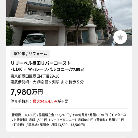
築20年 / リフォーム
リリーベル墨田リバーコースト
4LDK + W+ルーフバルコニー/77.82㎡
東京都墨田区墨田4丁目29-16
東武伊勢崎・大師線 鐘ヶ淵駅
まで 徒歩 5 分
7,980
万円
仲介手数料：
最大
245.4
万円
が不要!
(管理費 : 14,480円 / 修繕積立金 : 27,240円 / その他費用 : 月額1,870 円（インターネ
ット接続料）月額1,500 円（ルーフバルコニー）月額840 円（警備料）月額300 円
（町会費） / 駐車場 : 確認中 : 月額13,500～15,500円)