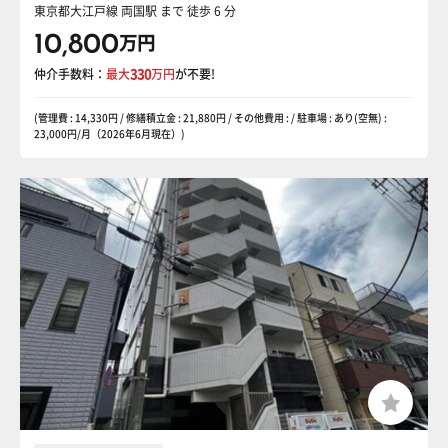
東京都大江戸線 両国駅
まで 徒歩 6 分
10,800
万円
仲介手数料：
最大
330
万円
が不要!
(管理費 : 14,330円 / 修繕積立金 : 21,880円 / その他費用 : / 駐車場 : あり(空無) :
23,000円/月（2026年6月現在）)