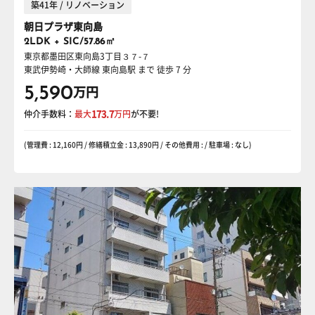
築41年 / リノベーション
朝日プラザ東向島
2LDK + SIC/57.86㎡
東京都墨田区東向島3丁目３７-７
東武伊勢崎・大師線 東向島駅
まで 徒歩 7 分
5,590
万円
仲介手数料：
最大
173.7
万円
が不要!
(管理費 : 12,160円 / 修繕積立金 : 13,890円 / その他費用 : / 駐車場 : なし)