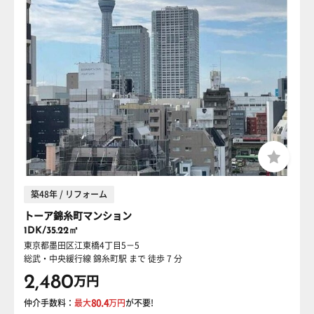
築48年 / リフォーム
トーア錦糸町マンション
1DK/35.22㎡
東京都墨田区江東橋4丁目5－5
総武・中央緩行線 錦糸町駅
まで 徒歩 7 分
2,480
万円
仲介手数料：
最大
80.4
万円
が不要!