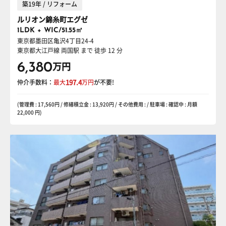
築19年 / リフォーム
ルリオン錦糸町エグゼ
1LDK + WIC/51.55㎡
東京都墨田区亀沢4丁目24-4
東京都大江戸線 両国駅
まで 徒歩 12 分
6,380
万円
仲介手数料：
最大
197.4
万円
が不要!
(管理費 : 17,560円 / 修繕積立金 : 13,920円 / その他費用 : / 駐車場 : 確認中 : 月額
22,000 円)