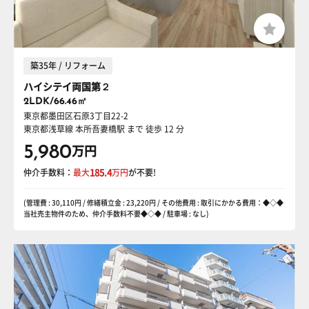
築35年 / リフォーム
ハイシテイ両国第２
2LDK/66.46㎡
東京都墨田区石原3丁目22-2
東京都浅草線 本所吾妻橋駅
まで 徒歩 12 分
5,980
万円
仲介手数料：
最大
185.4
万円
が不要!
(管理費 : 30,110円 / 修繕積立金 : 23,220円 / その他費用 : 取引にかかる費用：◆◇◆
当社売主物件のため、仲介手数料不要◆◇◆ / 駐車場 : なし)