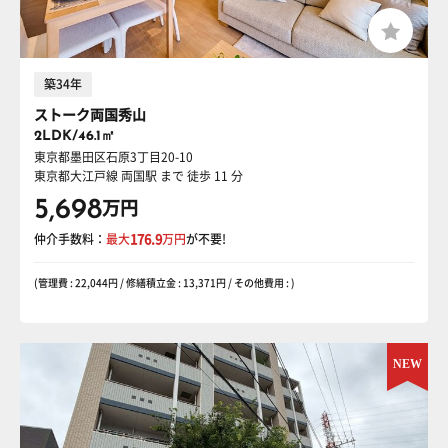
築34年
ストーク両国秀山
2LDK/46.1㎡
東京都墨田区石原3丁目20-10
東京都大江戸線 両国駅
まで 徒歩 11 分
5,698
万円
仲介手数料：
最大
176.9
万円
が不要!
(管理費 : 22,044円 / 修繕積立金 : 13,371円 / その他費用 : )