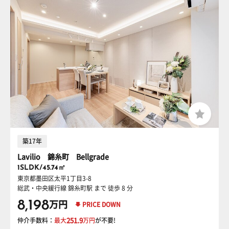
築17年
Lavilio 錦糸町 Bellgrade
1SLDK/45.74㎡
東京都墨田区太平1丁目3-8
総武・中央緩行線 錦糸町駅
まで 徒歩 8 分
8,198
万円
PRICE DOWN
仲介手数料：
最大
251.9
万円
が不要!