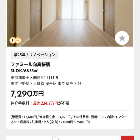
築25年 / リノベーション
ファミール向島桜橋
3LDK/68.53㎡
東京都墨田区向島5丁目11-9
東武伊勢崎・大師線 曳舟駅
まで 徒歩 9 分
7,290
万円
仲介手数料：
最大
224.7
万円
が不要!
(管理費 : 11,600円 / 修繕積立金 : 13,020円 / その他費用 : 費用: 968 / 内訳: インター
ネット利用料 / 駐車場 : あり(空有) : 21000円〜25000円)