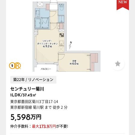
築22年 / リノベーション
センチュリー菊川
1LDK/37.42㎡
東京都墨田区菊川3丁目17-14
東京都新宿線 菊川駅
まで 徒歩 2 分
5,598
万円
仲介手数料：
最大
173.9
万円
が不要!