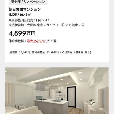
築44年 / リノベーション
朝日言問マンション
1LDK/46.45㎡
東京都墨田区向島2丁目22-12
東武伊勢崎・大師線 東京スカイツリー駅
まで 徒歩 7 分
4,899
万円
仲介手数料：
最大
152.9
万円
が不要!
(管理費 : 13,940円 / 修繕積立金 : 12,540円 / その他費用 : / 駐車場 : なし)