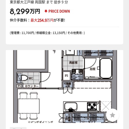
東京都大江戸線 両国駅
まで 徒歩 9 分
8,299
万円
PRICE DOWN
仲介手数料：
最大
254.9
万円
が不要!
(管理費 : 11,700円 / 修繕積立金 : 13,150円 / その他費用 : )