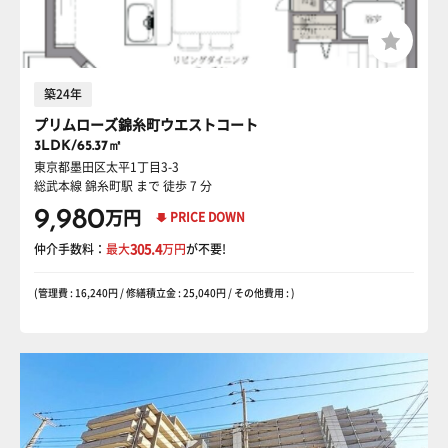
築24年
プリムローズ錦糸町ウエストコート
3LDK/65.37㎡
東京都墨田区太平1丁目3-3
総武本線 錦糸町駅
まで 徒歩 7 分
9,980
万円
PRICE DOWN
仲介手数料：
最大
305.4
万円
が不要!
(管理費 : 16,240円 / 修繕積立金 : 25,040円 / その他費用 : )