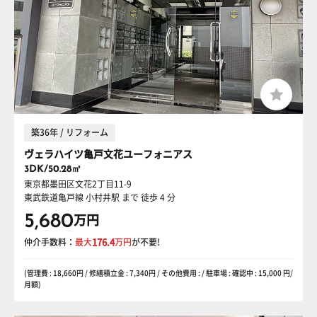
築36年 / リフォーム
ヴェラハイツ亀戸文花ユーフォニアス
3DK/50.28㎡
東京都墨田区文花2丁目11-9
東武鉄道亀戸線 小村井駅
まで 徒歩 4 分
5,680
万円
仲介手数料：
最大
176.4
万円
が不要!
(管理費 : 18,660円 / 修繕積立金 : 7,340円 / その他費用 : / 駐車場 : 確認中 : 15,000 円/
月額)