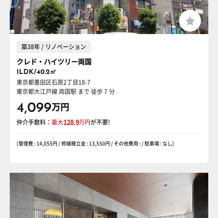
築38年 / リノベーション
クレド・ハイツリー両国
1LDK/40.2㎡
東京都墨田区石原2丁目18-7
東京都大江戸線 両国駅
まで 徒歩 7 分
4,099
万円
仲介手数料：
最大
128.9
万円
が不要!
(管理費 : 14,055円 / 修繕積立金 : 13,550円 / その他費用 : / 駐車場 : なし)