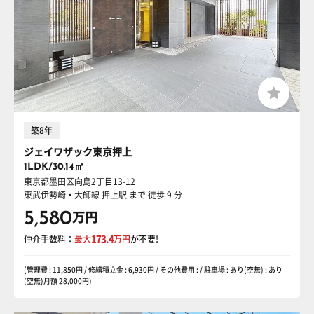
築8年
ジェイワザック東京押上
1LDK/30.14㎡
東京都墨田区向島2丁目13-12
東武伊勢崎・大師線 押上駅
まで 徒歩 9 分
5,580
万円
仲介手数料：
最大
173.4
万円
が不要!
(管理費 : 11,850円 / 修繕積立金 : 6,930円 / その他費用 : / 駐車場 : あり(空無) : あり
(空無)月額 28,000円)