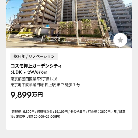
築26年 / リノベーション
コスモ押上ガーデンシティ
3LDK + 2W/67.8㎡
東京都墨田区業平5丁目1-18
東京地下鉄半蔵門線 押上駅
まで 徒歩 7 分
9,899
万円
(管理費 : 6,800円 / 修繕積立金 : 19,100円 / その他費用 : 町会費：3600円／年 / 駐車
場 : 確認中 : 月額 20,000~25,000円)