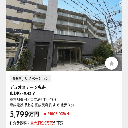
築9年 / リノベーション
デュオステージ曳舟
1LDK/40.43㎡
東京都墨田区東向島2丁目47-7
京成電鉄押上線 京成曳舟駅
まで 徒歩 3 分
5,799
万円
PRICE DOWN
仲介手数料：
最大
179.9
万円
が不要!