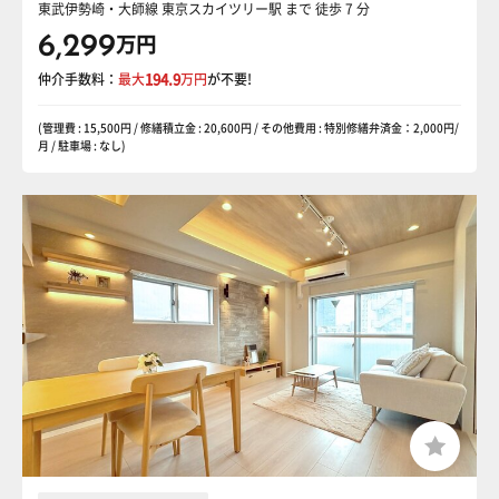
東武伊勢崎・大師線 東京スカイツリー駅
まで 徒歩 7 分
6,299
万円
仲介手数料：
最大
194.9
万円
が不要!
(管理費 : 15,500円 / 修繕積立金 : 20,600円 / その他費用 : 特別修繕弁済金：2,000円/
月 / 駐車場 : なし)