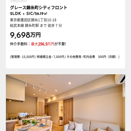
グレース錦糸町シティフロント
2LDK + SIC/56.19㎡
東京都墨田区錦糸1丁目10-18
総武本線 錦糸町駅
まで 徒歩 7 分
9,698
万円
仲介手数料：
最大
296.9
万円
が不要!
(管理費 : 15,500円 / 修繕積立金 : 7,000円 / その他費用 : 町内会費 300円（月額） )