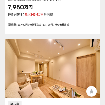
7,980
万円
仲介手数料：
最大
245.4
万円
が不要!
(管理費 : 19,400円 / 修繕積立金 : 13,790円 / その他費用 : )
築12年