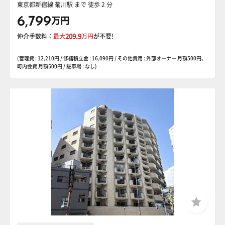
東京都新宿線 菊川駅
まで 徒歩 2 分
6,799
万円
仲介手数料：
最大
209.9
万円
が不要!
(管理費 : 12,210円 / 修繕積立金 : 16,090円 / その他費用 : 外部オーナー 月額500円、
町内会費 月額500円 / 駐車場 : なし)