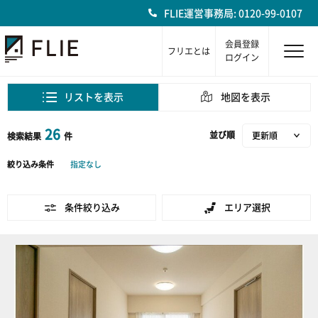
FLIE運営事務局: 0120-99-0107
会員登録
フリエとは
ログイン
リストを表示
地図を表示
26
並び順
検索結果
件
絞り込み条件
指定なし
条件絞り込み
エリア選択