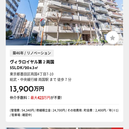
築46年 / リノベーション
ヴィラロイヤル第２両国
5SLDK/204.3㎡
東京都墨田区両国4丁目7-10
総武・中央緩行線 両国駅
まで 徒歩 7 分
13,900
万円
仲介手数料：
最大
423
万円
が不要!
(管理費 : 54,340円 / 修繕積立金 : 24,700円 / その他費用 : 町会費：2,400円／年(※1)
/ 駐車場 : 確認中)