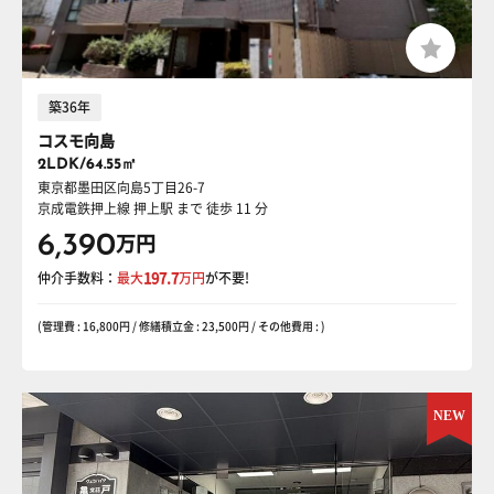
築36年
コスモ向島
2LDK/64.55㎡
東京都墨田区向島5丁目26-7
京成電鉄押上線 押上駅
まで 徒歩 11 分
6,390
万円
仲介手数料：
最大
197.7
万円
が不要!
(管理費 : 16,800円 / 修繕積立金 : 23,500円 / その他費用 : )