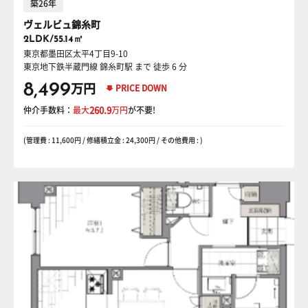
築26年
ヴェルビュ錦糸町
2LDK/55.14㎡
東京都墨田区太平4丁目9-10
東京地下鉄半蔵門線 錦糸町駅
まで 徒歩 6 分
8,499
万円
PRICE DOWN
仲介手数料：
最大
260.9
万円
が不要!
(管理費 : 11,600円 / 修繕積立金 : 24,300円 / その他費用 : )