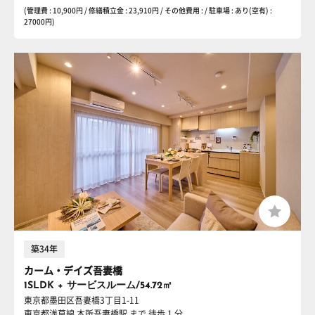
(管理費 : 10,900円 / 修繕積立金 : 23,910円 / その他費用 : / 駐車場 : あり(空有) :
27000円)
築34年
カーム・デイズ吾妻橋
1SLDK + サービスルーム/54.72㎡
東京都墨田区吾妻橋3丁目1-11
東京都浅草線 本所吾妻橋駅
まで 徒歩 1 分