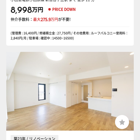
8,998
万円
PRICE DOWN
仲介手数料：
最大
275.9
万円
が不要!
(管理費 : 16,400円 / 修繕積立金 : 27,750円 / その他費用 : ルーフバルコニー使用料：
2,840円/月 / 駐車場 : 確認中 : 14500~16500)
築23年 / リノベーション