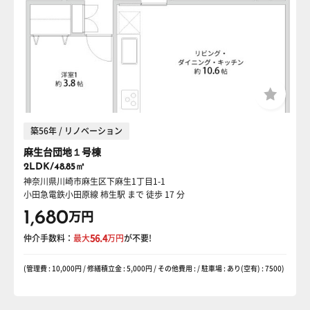
築56年 / リノベーション
麻生台団地１号棟
2LDK/48.85㎡
神奈川県川崎市麻生区下麻生1丁目1-1
小田急電鉄小田原線 柿生駅
まで 徒歩 17 分
1,680
万円
仲介手数料：
最大
56.4
万円
が不要!
(管理費 : 10,000円 / 修繕積立金 : 5,000円 / その他費用 : / 駐車場 : あり(空有) : 7500)