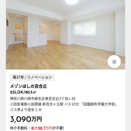
築37年 / リノベーション
メゾンほしの百合丘
2SLDK/80.5㎡
神奈川県川崎市麻生区東百合丘3丁目1-30
小田急電鉄小田原線 新百合ヶ丘駅
バス10分 「田園調布学園大学前」
バス停より徒歩 2 分
3,090
万円
仲介手数料：
最大
98.7
万円
が不要!