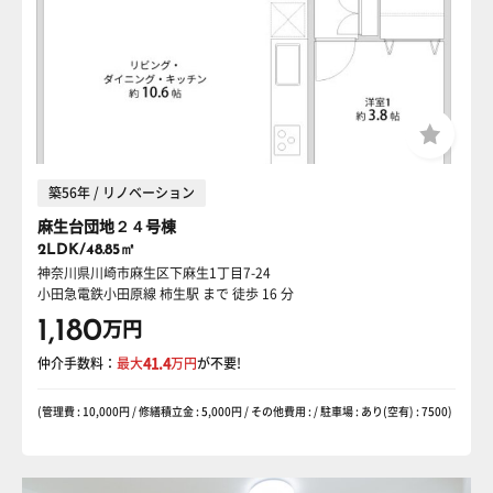
築56年 / リノベーション
麻生台団地２４号棟
2LDK/48.85㎡
神奈川県川崎市麻生区下麻生1丁目7-24
小田急電鉄小田原線 柿生駅
まで 徒歩 16 分
1,180
万円
仲介手数料：
最大
41.4
万円
が不要!
(管理費 : 10,000円 / 修繕積立金 : 5,000円 / その他費用 : / 駐車場 : あり(空有) : 7500)