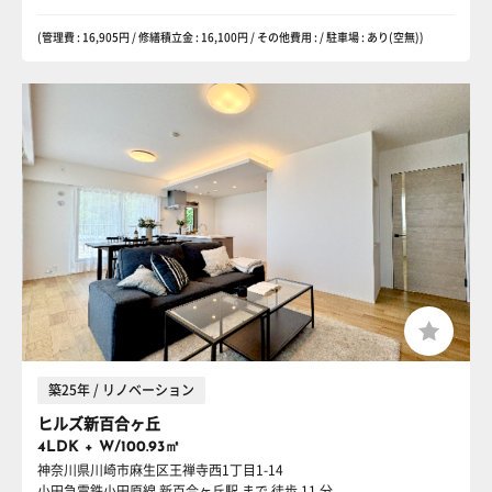
(管理費 : 16,905円 / 修繕積立金 : 16,100円 / その他費用 : / 駐車場 : あり(空無))
築25年 / リノベーション
ヒルズ新百合ヶ丘
4LDK + W/100.93㎡
神奈川県川崎市麻生区王禅寺西1丁目1-14
小田急電鉄小田原線 新百合ヶ丘駅
まで 徒歩 11 分