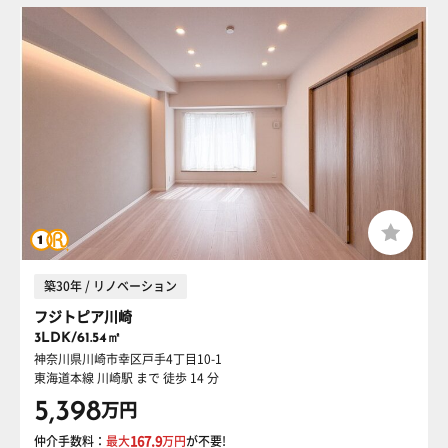
築30年 / リノベーション
フジトピア川崎
3LDK/61.54㎡
神奈川県川崎市幸区戸手4丁目10-1
東海道本線 川崎駅
まで 徒歩 14 分
5,398
万円
仲介手数料：
最大
167.9
万円
が不要!