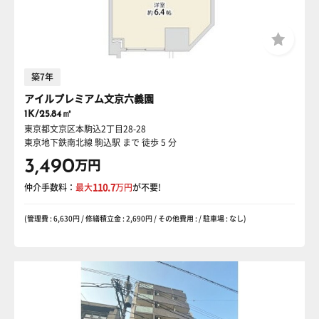
築7年
アイルプレミアム文京六義園
1K/25.84㎡
東京都文京区本駒込2丁目28-28
東京地下鉄南北線 駒込駅
まで 徒歩 5 分
3,490
万円
仲介手数料：
最大
110.7
万円
が不要!
(管理費 : 6,630円 / 修繕積立金 : 2,690円 / その他費用 : / 駐車場 : なし)