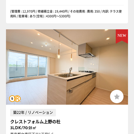
(管理費 : 12,970円 / 修繕積立金 : 19,440円 / その他費用 : 費用: 350 / 内訳: テラス使
用料 / 駐車場 : あり(空有) : 4300円〜5300円)
築22年 / リノベーション
クレストフォルム上野の杜
3LDK/70.21㎡