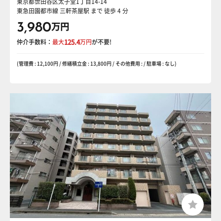
東京都世田谷区太子堂1丁目14-14
東急田園都市線 三軒茶屋駅
まで 徒歩 4 分
3,980
万円
仲介手数料：
最大
125.4
万円
が不要!
(管理費 : 12,100円 / 修繕積立金 : 13,800円 / その他費用 : / 駐車場 : なし)