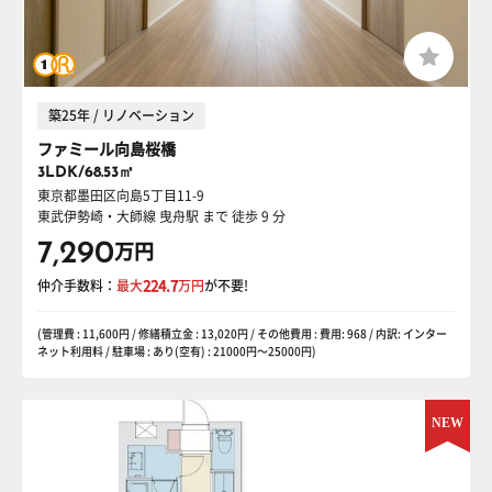
築25年 / リノベーション
ファミール向島桜橋
3LDK/68.53㎡
東京都墨田区向島5丁目11-9
東武伊勢崎・大師線 曳舟駅
まで 徒歩 9 分
7,290
万円
仲介手数料：
最大
224.7
万円
が不要!
(管理費 : 11,600円 / 修繕積立金 : 13,020円 / その他費用 : 費用: 968 / 内訳: インター
ネット利用料 / 駐車場 : あり(空有) : 21000円〜25000円)