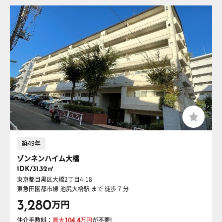
築49年
ゾンネンハイム大橋
1DK/31.32㎡
東京都目黒区大橋2丁目4-18
東急田園都市線 池尻大橋駅
まで 徒歩 7 分
3,280
万円
仲介手数料：
最大
104.4
万円
が不要!