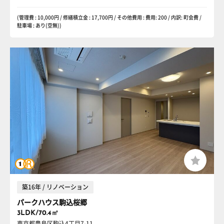
(管理費 : 10,000円 / 修繕積立金 : 17,700円 / その他費用 : 費用: 200 / 内訳: 町会費 /
駐車場 : あり(空無))
築16年 / リノベーション
パークハウス駒込桜郷
3LDK/70.4㎡
東京都豊島区駒込4丁目7-11