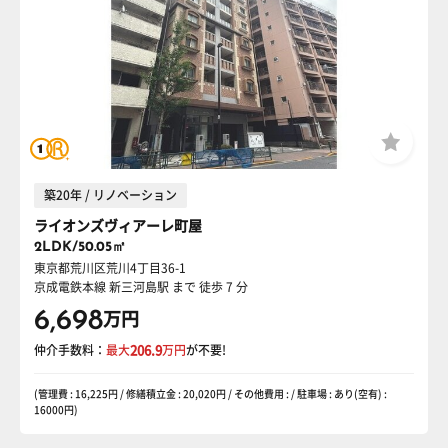
築20年 / リノベーション
ライオンズヴィアーレ町屋
2LDK/50.05㎡
東京都荒川区荒川4丁目36-1
京成電鉄本線 新三河島駅
まで 徒歩 7 分
6,698
万円
仲介手数料：
最大
206.9
万円
が不要!
(管理費 : 16,225円 / 修繕積立金 : 20,020円 / その他費用 : / 駐車場 : あり(空有) :
16000円)