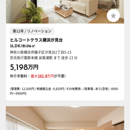
築12年 / リノベーション
ヒルコートテラス横浜汐見台
3LDK/81.06㎡
神奈川県横浜市磯子区汐見台2丁目5-13
京浜急行電鉄本線 屏風浦駅
まで 徒歩 13 分
5,198
万円
仲介手数料：
最大
161.9
万円
が不要!
(管理費 : 12,500円 / 修繕積立金 : 9,820円 / その他費用 : / 駐車場 : あり(空有) : 8900
円〜9900円)