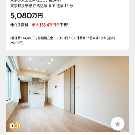
東京都浅草線 西馬込駅
まで 徒歩 13 分
5,080
万円
仲介手数料：
最大
158.4
万円
が不要!
(管理費 : 14,480円 / 修繕積立金 : 11,491円 / その他費用 : / 駐車場 : あり(空有) :
25000円)