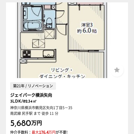
築21年 / リノベーション
ジェイパーク横浜矢向
3LDK/82.34㎡
神奈川県横浜市鶴見区矢向1丁目5－35
南武線 尻手駅
まで 徒歩 11 分
5,680
万円
仲介手数料：
最大
176.4
万円
が不要!