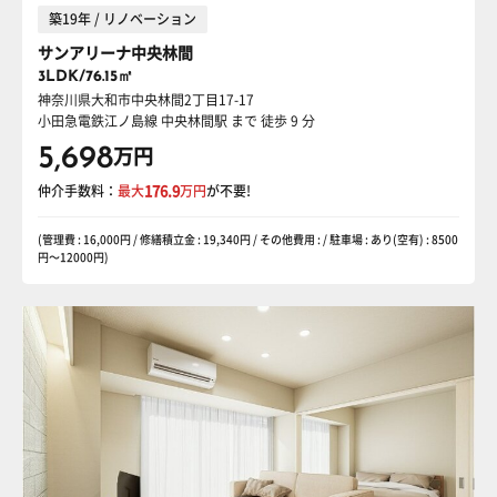
築19年 / リノベーション
サンアリーナ中央林間
3LDK/76.15㎡
神奈川県大和市中央林間2丁目17-17
小田急電鉄江ノ島線 中央林間駅
まで 徒歩 9 分
5,698
万円
仲介手数料：
最大
176.9
万円
が不要!
(管理費 : 16,000円 / 修繕積立金 : 19,340円 / その他費用 : / 駐車場 : あり(空有) : 8500
円〜12000円)