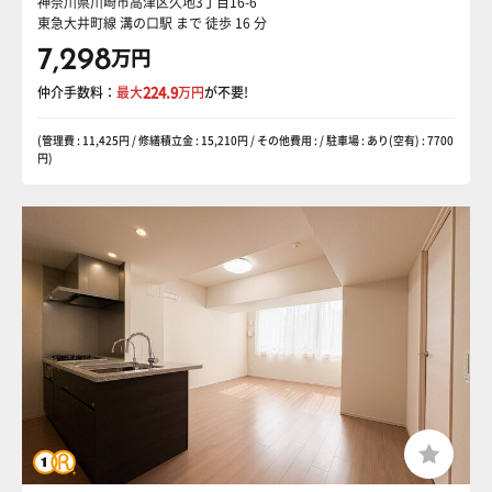
神奈川県川崎市高津区久地3丁目16-6
東急大井町線 溝の口駅
まで 徒歩 16 分
7,298
万円
仲介手数料：
最大
224.9
万円
が不要!
(管理費 : 11,425円 / 修繕積立金 : 15,210円 / その他費用 : / 駐車場 : あり(空有) : 7700
円)