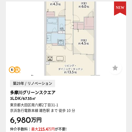
築29年 / リノベーション
多摩川グリーンスクエア
3LDK/67.55㎡
東京都大田区南六郷2丁目31-1
京浜急行電鉄本線 雑色駅
まで 徒歩 10 分
6,980
万円
仲介手数料：
最大
215.4
万円
が不要!