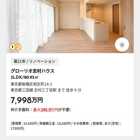
築21年 / リノベーション
グローリオ志村ハウス
3LDK/80.95㎡
東京都板橋区相生町14-1
東京都三田線 志村三丁目駅
まで 徒歩 9 分
7,998
万円
仲介手数料：
最大
245.9
万円
が不要!
(管理費 : 10,600円 / 修繕積立金 : 18,680円 / その他費用 : / 駐車場 : あり(空有) :
17000円)