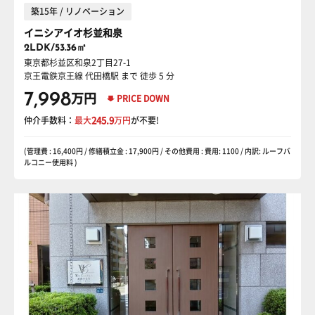
築15年 / リノベーション
イニシアイオ杉並和泉
2LDK/53.36㎡
東京都杉並区和泉2丁目27-1
京王電鉄京王線 代田橋駅
まで 徒歩 5 分
7,998
万円
PRICE DOWN
仲介手数料：
最大
245.9
万円
が不要!
(管理費 : 16,400円 / 修繕積立金 : 17,900円 / その他費用 : 費用: 1100 / 内訳: ルーフバ
ルコニー使用料 )