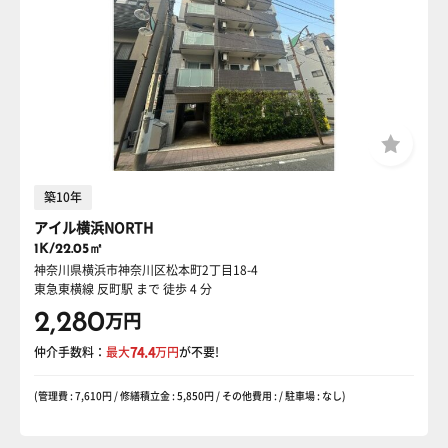
築10年
アイル横浜NORTH
1K/22.05㎡
神奈川県横浜市神奈川区松本町2丁目18-4
東急東横線 反町駅
まで 徒歩 4 分
2,280
万円
仲介手数料：
最大
74.4
万円
が不要!
(管理費 : 7,610円 / 修繕積立金 : 5,850円 / その他費用 : / 駐車場 : なし)