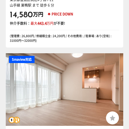
山手線 巣鴨駅
まで 徒歩 6 分
14,580
万円
PRICE DOWN
仲介手数料：
最大
443.4
万円
が不要!
(管理費 : 26,800円 / 修繕積立金 : 24,200円 / その他費用 : / 駐車場 : あり(空有) :
31000円〜32000円)
Smaview対応