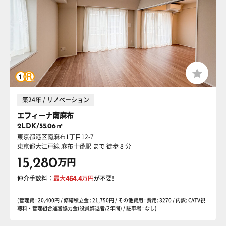
築24年 / リノベーション
エフィーナ南麻布
2LDK/55.06㎡
東京都港区南麻布1丁目12-7
東京都大江戸線 麻布十番駅
まで 徒歩 8 分
15,280
万円
仲介手数料：
最大
464.4
万円
が不要!
(管理費 : 20,400円 / 修繕積立金 : 21,750円 / その他費用 : 費用: 3270 / 内訳: CATV視
聴料・管理組合運営協力金(役員辞退者/2年間) / 駐車場 : なし)