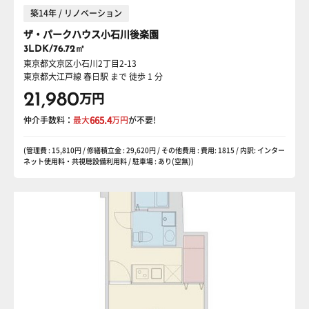
築14年 / リノベーション
ザ・パークハウス小石川後楽園
3LDK/76.72㎡
東京都文京区小石川2丁目2-13
東京都大江戸線 春日駅
まで 徒歩 1 分
21,980
万円
仲介手数料：
最大
665.4
万円
が不要!
(管理費 : 15,810円 / 修繕積立金 : 29,620円 / その他費用 : 費用: 1815 / 内訳: インター
ネット使用料・共視聴設備利用料 / 駐車場 : あり(空無))