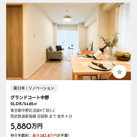
築33年 / リノベーション
グランドコート中野
2LDK/54.85㎡
東京都中野区沼袋4丁目5-2
西武鉄道新宿線 沼袋駅
まで 徒歩 4 分
5,880
万円
仲介手数料：
最大
182.4
万円
が不要!