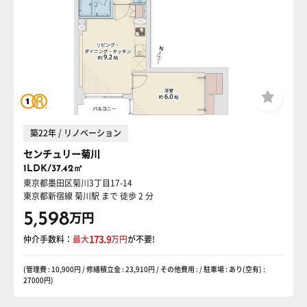
築22年 / リノベーション
センチュリー菊川
1LDK/37.42㎡
東京都墨田区菊川3丁目17-14
東京都新宿線 菊川駅
まで 徒歩 2 分
5,598
万円
仲介手数料：
最大
173.9
万円
が不要!
(管理費 : 10,900円 / 修繕積立金 : 23,910円 / その他費用 : / 駐車場 : あり(空有) :
27000円)