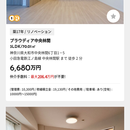
築17年 / リノベーション
プラウディア中央林間
3LDK/70.01㎡
神奈川県大和市中央林間6丁目1－5
小田急電鉄江ノ島線 中央林間駅
まで 徒歩 2 分
6,680
万円
仲介手数料：
最大
206.4
万円
が不要!
(管理費 : 10,300円 / 修繕積立金 : 19,130円 / その他費用 : / 駐車場 : あり(空有) :
10000円〜15000円)