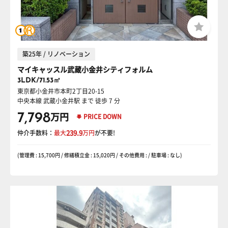
築25年 / リノベーション
マイキャッスル武蔵小金井シティフォルム
3LDK/71.53㎡
東京都小金井市本町2丁目20-15
中央本線 武蔵小金井駅
まで 徒歩 7 分
7,798
万円
PRICE DOWN
仲介手数料：
最大
239.9
万円
が不要!
(管理費 : 15,700円 / 修繕積立金 : 15,020円 / その他費用 : / 駐車場 : なし)