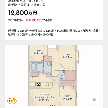
東京都台東区下谷1丁目5-6
山手線 上野駅
まで 徒歩 7 分
12,800
万円
仲介手数料：
最大
390
万円
が不要!
(管理費 : 13,300円 / 修繕積立金 : 13,300円 / その他費用 : 費用: 300 / 内訳: 町内会費 /
駐車場 : あり(空有) : 23000円〜29000円)