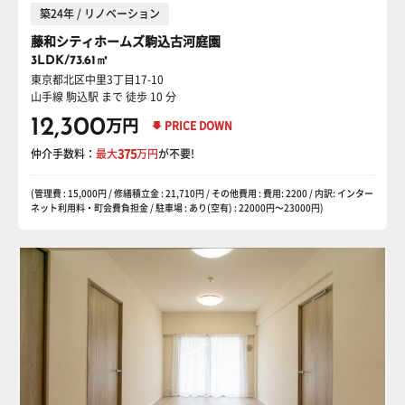
築24年 / リノベーション
藤和シティホームズ駒込古河庭園
3LDK/73.61㎡
東京都北区中里3丁目17-10
山手線 駒込駅
まで 徒歩 10 分
12,300
万円
PRICE DOWN
仲介手数料：
最大
375
万円
が不要!
(管理費 : 15,000円 / 修繕積立金 : 21,710円 / その他費用 : 費用: 2200 / 内訳: インター
ネット利用料・町会費負担金 / 駐車場 : あり(空有) : 22000円〜23000円)