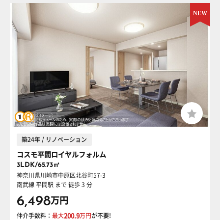
築24年 / リノベーション
コスモ平間ロイヤルフォルム
3LDK/65.73㎡
神奈川県川崎市中原区北谷町57-3
南武線 平間駅
まで 徒歩 3 分
6,498
万円
仲介手数料：
最大
200.9
万円
が不要!