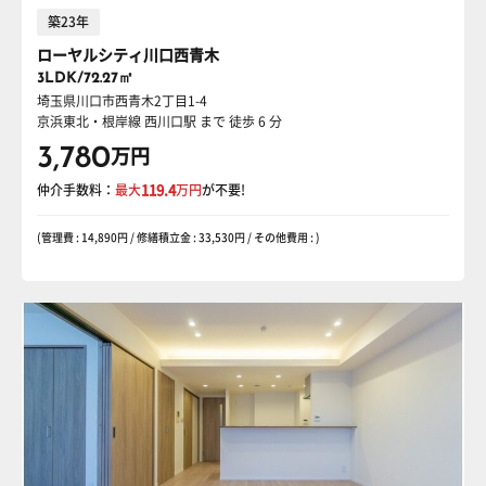
築23年
ローヤルシティ川口西青木
3LDK/72.27㎡
埼玉県川口市西青木2丁目1-4
京浜東北・根岸線 西川口駅
まで 徒歩 6 分
3,780
万円
仲介手数料：
最大
119.4
万円
が不要!
(管理費 : 14,890円 / 修繕積立金 : 33,530円 / その他費用 : )