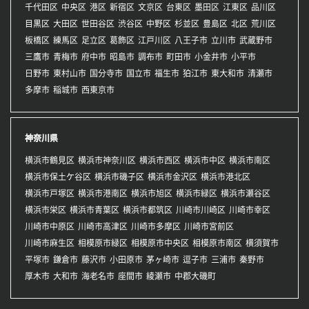
千代田区
中央区
港区
新宿区
文京区
台東区
墨田区
江東区
品川区
目黒区
大田区
世田谷区
渋谷区
中野区
杉並区
豊島区
北区
荒川区
板橋区
練馬区
足立区
葛飾区
江戸川区
八王子市
立川市
武蔵野市
三鷹市
青梅市
府中市
昭島市
調布市
町田市
小金井市
小平市
日野市
東村山市
国分寺市
国立市
福生市
狛江市
東大和市
清瀬市
多摩市
稲城市
西東京市
神奈川県
横浜市鶴見区
横浜市神奈川区
横浜市西区
横浜市中区
横浜市南区
横浜市保土ケ谷区
横浜市磯子区
横浜市金沢区
横浜市港北区
横浜市戸塚区
横浜市港南区
横浜市旭区
横浜市緑区
横浜市瀬谷区
横浜市栄区
横浜市青葉区
横浜市都筑区
川崎市川崎区
川崎市幸区
川崎市中原区
川崎市高津区
川崎市多摩区
川崎市宮前区
川崎市麻生区
相模原市緑区
相模原市中央区
相模原市南区
横須賀市
平塚市
鎌倉市
藤沢市
小田原市
茅ヶ崎市
逗子市
三浦市
秦野市
厚木市
大和市
海老名市
座間市
綾瀬市
中郡大磯町