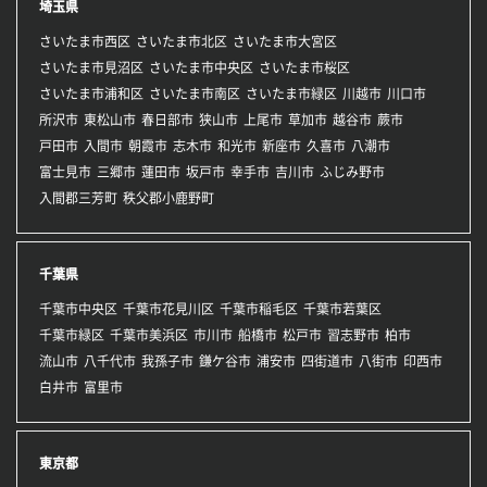
埼玉県
さいたま市西区
さいたま市北区
さいたま市大宮区
さいたま市見沼区
さいたま市中央区
さいたま市桜区
さいたま市浦和区
さいたま市南区
さいたま市緑区
川越市
川口市
所沢市
東松山市
春日部市
狭山市
上尾市
草加市
越谷市
蕨市
戸田市
入間市
朝霞市
志木市
和光市
新座市
久喜市
八潮市
富士見市
三郷市
蓮田市
坂戸市
幸手市
吉川市
ふじみ野市
入間郡三芳町
秩父郡小鹿野町
千葉県
千葉市中央区
千葉市花見川区
千葉市稲毛区
千葉市若葉区
千葉市緑区
千葉市美浜区
市川市
船橋市
松戸市
習志野市
柏市
流山市
八千代市
我孫子市
鎌ケ谷市
浦安市
四街道市
八街市
印西市
白井市
富里市
東京都