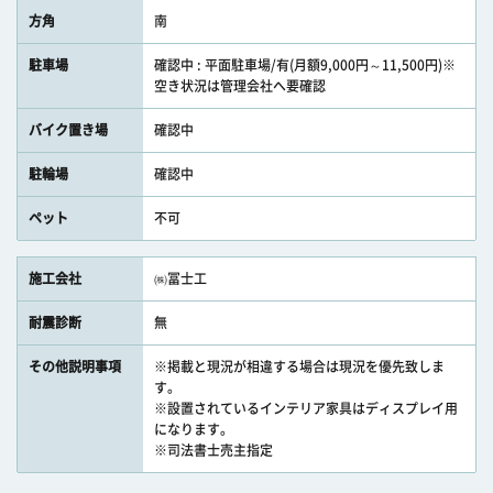
方角
南
駐車場
確認中 : 平面駐車場/有(月額9,000円～11,500円)※
空き状況は管理会社へ要確認
バイク置き場
確認中
駐輪場
確認中
ペット
不可
施工会社
㈱冨士工
耐震診断
無
その他説明事項
※掲載と現況が相違する場合は現況を優先致しま
す。
※設置されているインテリア家具はディスプレイ用
になります。
※司法書士売主指定