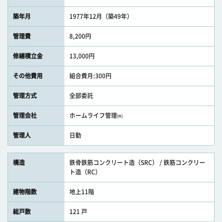
築年月
1977年12月（築49年）
管理費
8,200円
修繕積立金
13,000円
その他費用
組合費月:300円
管理方式
全部委託
管理会社
ホームライフ管理㈱
管理人
日勤
構造
鉄骨鉄筋コンクリート造（SRC） / 鉄筋コンクリー
ト造（RC）
建物階数
地上11階
総戸数
121 戸