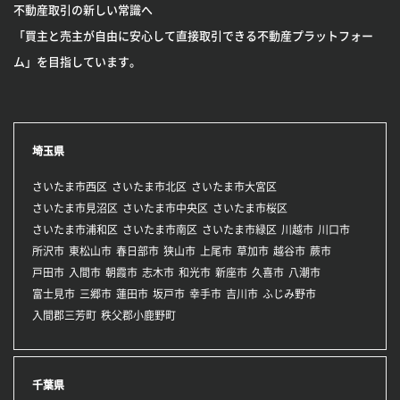
不動産取引の新しい常識へ
「買主と売主が自由に安心して直接取引できる不動産プラットフォー
ム」を目指しています。
埼玉県
さいたま市西区
さいたま市北区
さいたま市大宮区
さいたま市見沼区
さいたま市中央区
さいたま市桜区
さいたま市浦和区
さいたま市南区
さいたま市緑区
川越市
川口市
所沢市
東松山市
春日部市
狭山市
上尾市
草加市
越谷市
蕨市
戸田市
入間市
朝霞市
志木市
和光市
新座市
久喜市
八潮市
富士見市
三郷市
蓮田市
坂戸市
幸手市
吉川市
ふじみ野市
入間郡三芳町
秩父郡小鹿野町
千葉県