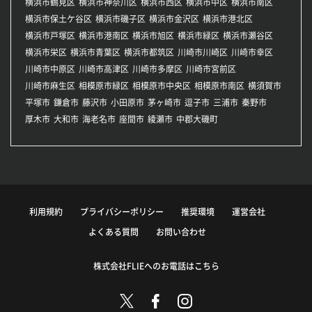
横浜市鶴見区
横浜市神奈川区
横浜市西区
横浜市中区
横浜市南区
横浜市保土ケ谷区
横浜市磯子区
横浜市金沢区
横浜市港北区
横浜市戸塚区
横浜市港南区
横浜市旭区
横浜市緑区
横浜市瀬谷区
横浜市栄区
横浜市青葉区
横浜市都筑区
川崎市川崎区
川崎市幸区
川崎市中原区
川崎市高津区
川崎市多摩区
川崎市宮前区
川崎市麻生区
相模原市緑区
相模原市中央区
相模原市南区
横須賀市
平塚市
鎌倉市
藤沢市
小田原市
茅ヶ崎市
逗子市
三浦市
秦野市
厚木市
大和市
海老名市
座間市
綾瀬市
中郡大磯町
利用規約
プライバシーポリシー
推奨環境
運営会社
よくある質問
お問い合わせ
株式会社FLIEへのお電話はこちら