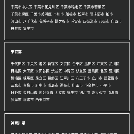
千葉市中央区
千葉市花見川区
千葉市稲毛区
千葉市若葉区
千葉市緑区
千葉市美浜区
市川市
船橋市
松戸市
習志野市
柏市
流山市
八千代市
我孫子市
鎌ケ谷市
浦安市
四街道市
八街市
印西市
白井市
富里市
東京都
千代田区
中央区
港区
新宿区
文京区
台東区
墨田区
江東区
品川区
目黒区
大田区
世田谷区
渋谷区
中野区
杉並区
豊島区
北区
荒川区
板橋区
練馬区
足立区
葛飾区
江戸川区
八王子市
立川市
武蔵野市
三鷹市
青梅市
府中市
昭島市
調布市
町田市
小金井市
小平市
日野市
東村山市
国分寺市
国立市
福生市
狛江市
東大和市
清瀬市
多摩市
稲城市
西東京市
神奈川県