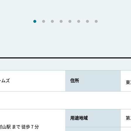
ームズ
住所
東
用途地域
第
山駅 まで 徒歩 7 分