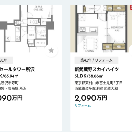
31年
築41年 / リフォーム
セールタワー所沢
新武蔵野スカイハイツ
K/63.94㎡
3LDK/58.66㎡
県所沢市寿町
東京都東村山市富士見町3丁目
池袋・豊島線 所沢
西武鉄道多摩湖線 武蔵大和
090
2,090
万円
万円
リフォーム