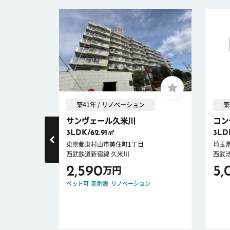
築41年 / リノベーション
築
所沢
サンヴェール久米川
コン
3LDK/62.91㎡
3LD
東京都東村山市美住町1丁目
埼玉
西武鉄道新宿線 久米川
西武
2,590
5,
万円
耐震
ペット可
新耐震
リノベーション