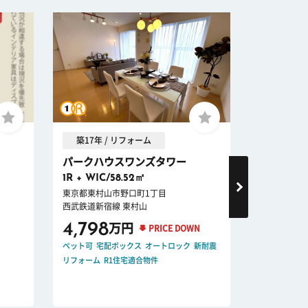
築17年 / リフォーム
築31年 
パークハウスワンズタワー
ユアコー
1R + WIC/58.52㎡
3LDK/62
東京都東村山市野口町1丁目
埼玉県所沢市
西武鉄道新宿線 東村山
西武池袋・豊
4,798
4,09
万円
PRICE DOWN
ペット可
宅配ボックス
オートロック
新耐震
ペット可
オー
リフォーム
R1住宅適合物件
リノベーショ