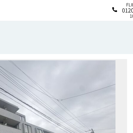
FL
012
1