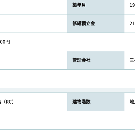
築年月
1
修繕積立金
2
00円
管理会社
三
（RC）
建物階数
地