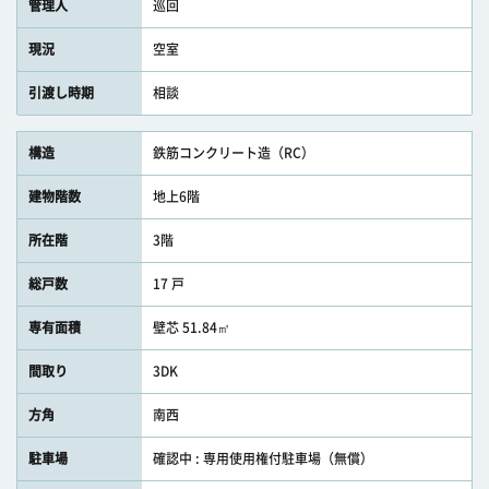
管理人
巡回
現況
空室
引渡し時期
相談
構造
鉄筋コンクリート造（RC）
建物階数
地上6階
所在階
3階
総戸数
17 戸
専有面積
壁芯 51.84㎡
間取り
3DK
方角
南西
駐車場
確認中 : 専用使用権付駐車場（無償）