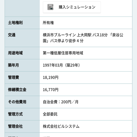
購入シミュレーション
土地権利
所有権
交通
横浜市ブルーライン 上大岡駅 バス18分 「泉谷公
園」バス停より徒歩 4 分
用途地域
第一種低層住居専用地域
築年月
1997年03月（築29年）
管理費
18,190円
修繕積立金
16,770円
その他費用
自治会費：200円／月
管理方式
全部委託
管理会社
株式会社ビルシステム