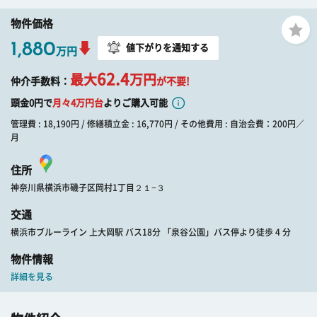
物件価格
1,880
値下がりを通知する
万円
62.4
最大
万円
仲介手数料：
が不要!
頭金0円で
月々
4
万円台
よりご購入可能
管理費 : 18,190円 / 修繕積立金 : 16,770円 / その他費用 : 自治会費：200円／
月
住所
神奈川県横浜市磯子区岡村1丁目２１−３
交通
横浜市ブルーライン 上大岡駅 バス18分 「泉谷公園」バス停より徒歩 4 分
物件情報
詳細を見る