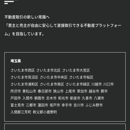
不動産取引の新しい常識へ
「買主と売主が自由に安心して直接取引できる不動産プラットフォー
ム」を目指しています。
埼玉県
さいたま市西区
さいたま市北区
さいたま市大宮区
さいたま市見沼区
さいたま市中央区
さいたま市桜区
さいたま市浦和区
さいたま市南区
さいたま市緑区
川越市
川口市
所沢市
東松山市
春日部市
狭山市
上尾市
草加市
越谷市
蕨市
戸田市
入間市
朝霞市
志木市
和光市
新座市
久喜市
八潮市
富士見市
三郷市
蓮田市
坂戸市
幸手市
吉川市
ふじみ野市
入間郡三芳町
秩父郡小鹿野町