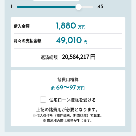
1
45
1,880
借入金額
万円
49,010
月々の支払金額
円
20,584,217
円
返済総額
諸費用概算
69〜97
約
万円
住宅ローン控除を受ける
上記の諸費用が必要となります。
※ 借入条件を（物件価格、期間35年）で算出。
※ 借地権の際は誤差が生じます。