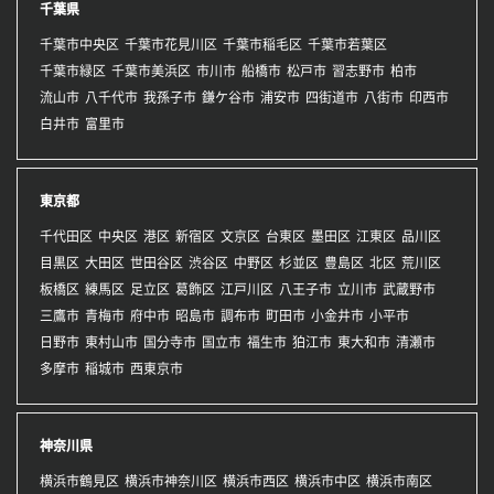
千葉県
千葉市中央区
千葉市花見川区
千葉市稲毛区
千葉市若葉区
千葉市緑区
千葉市美浜区
市川市
船橋市
松戸市
習志野市
柏市
流山市
八千代市
我孫子市
鎌ケ谷市
浦安市
四街道市
八街市
印西市
白井市
富里市
東京都
千代田区
中央区
港区
新宿区
文京区
台東区
墨田区
江東区
品川区
目黒区
大田区
世田谷区
渋谷区
中野区
杉並区
豊島区
北区
荒川区
板橋区
練馬区
足立区
葛飾区
江戸川区
八王子市
立川市
武蔵野市
三鷹市
青梅市
府中市
昭島市
調布市
町田市
小金井市
小平市
日野市
東村山市
国分寺市
国立市
福生市
狛江市
東大和市
清瀬市
多摩市
稲城市
西東京市
神奈川県
横浜市鶴見区
横浜市神奈川区
横浜市西区
横浜市中区
横浜市南区