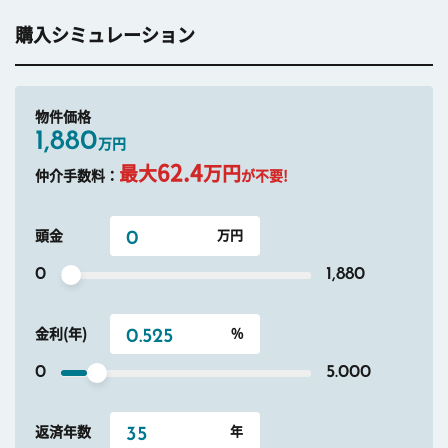
購入シミュレーション
物件価格
1,880
万円
62.4
最大
万円
仲介手数料：
が不要!
頭金
0
1,880
金利(年)
0
5.000
返済年数