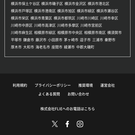
横浜市保土ケ谷区
横浜市磯子区
横浜市金沢区
横浜市港北区
横浜市戸塚区
横浜市港南区
横浜市旭区
横浜市緑区
横浜市瀬谷区
横浜市栄区
横浜市青葉区
横浜市都筑区
川崎市川崎区
川崎市幸区
川崎市中原区
川崎市高津区
川崎市多摩区
川崎市宮前区
川崎市麻生区
相模原市緑区
相模原市中央区
相模原市南区
横須賀市
平塚市
鎌倉市
藤沢市
小田原市
茅ヶ崎市
逗子市
三浦市
秦野市
厚木市
大和市
海老名市
座間市
綾瀬市
中郡大磯町
利用規約
プライバシーポリシー
推奨環境
運営会社
よくある質問
お問い合わせ
株式会社FLIEへのお電話はこちら