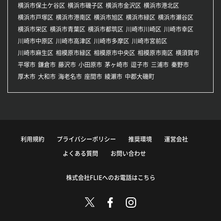
横浜市保土ケ谷区
横浜市磯子区
横浜市金沢区
横浜市港北区
横浜市戸塚区
横浜市港南区
横浜市旭区
横浜市緑区
横浜市瀬谷区
横浜市栄区
横浜市青葉区
横浜市都筑区
川崎市川崎区
川崎市幸区
川崎市中原区
川崎市高津区
川崎市多摩区
川崎市宮前区
川崎市麻生区
相模原市緑区
相模原市中央区
相模原市南区
横須賀市
平塚市
鎌倉市
藤沢市
小田原市
茅ヶ崎市
逗子市
三浦市
秦野市
厚木市
大和市
海老名市
座間市
綾瀬市
中郡大磯町
利用規約
プライバシーポリシー
推奨環境
運営会社
よくある質問
お問い合わせ
株式会社FLIEへのお電話はこちら