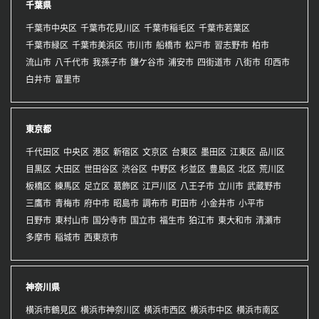
千葉県
千葉市中央区
千葉市花見川区
千葉市稲毛区
千葉市若葉区
千葉市緑区
千葉市美浜区
市川市
船橋市
松戸市
習志野市
柏市
流山市
八千代市
我孫子市
鎌ケ谷市
浦安市
四街道市
八街市
印西市
白井市
富里市
東京都
千代田区
中央区
港区
新宿区
文京区
台東区
墨田区
江東区
品川区
目黒区
大田区
世田谷区
渋谷区
中野区
杉並区
豊島区
北区
荒川区
板橋区
練馬区
足立区
葛飾区
江戸川区
八王子市
立川市
武蔵野市
三鷹市
青梅市
府中市
昭島市
調布市
町田市
小金井市
小平市
日野市
東村山市
国分寺市
国立市
福生市
狛江市
東大和市
清瀬市
多摩市
稲城市
西東京市
神奈川県
横浜市鶴見区
横浜市神奈川区
横浜市西区
横浜市中区
横浜市南区