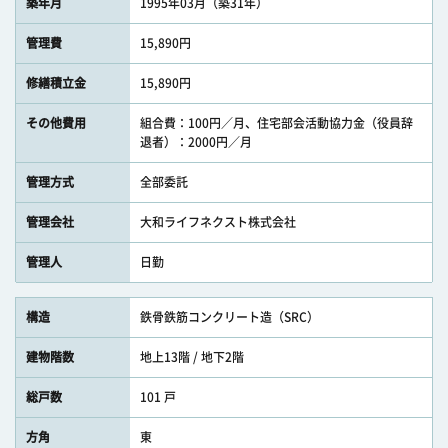
築年月
1995年03月（築31年）
管理費
15,890円
修繕積立金
15,890円
その他費用
組合費：100円／月、住宅部会活動協力金（役員辞
退者）：2000円／月
管理方式
全部委託
管理会社
大和ライフネクスト株式会社
管理人
日勤
構造
鉄骨鉄筋コンクリート造（SRC）
建物階数
地上13階 / 地下2階
総戸数
101 戸
方角
東