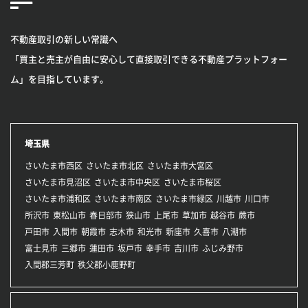
不動産取引の新しい常識へ
「買主と売主が自由に安心して直接取引できる不動産プラットフォー
ム」を目指しています。
埼玉県
さいたま市西区
さいたま市北区
さいたま市大宮区
さいたま市見沼区
さいたま市中央区
さいたま市桜区
さいたま市浦和区
さいたま市南区
さいたま市緑区
川越市
川口市
所沢市
東松山市
春日部市
狭山市
上尾市
草加市
越谷市
蕨市
戸田市
入間市
朝霞市
志木市
和光市
新座市
久喜市
八潮市
富士見市
三郷市
蓮田市
坂戸市
幸手市
吉川市
ふじみ野市
入間郡三芳町
秩父郡小鹿野町