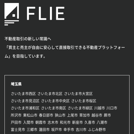
不動産取引の新しい常識へ
「買主と売主が自由に安心して直接取引できる不動産プラットフォー
ム」を目指しています。
埼玉県
さいたま市西区
さいたま市北区
さいたま市大宮区
さいたま市見沼区
さいたま市中央区
さいたま市桜区
さいたま市浦和区
さいたま市南区
さいたま市緑区
川越市
川口市
所沢市
東松山市
春日部市
狭山市
上尾市
草加市
越谷市
蕨市
戸田市
入間市
朝霞市
志木市
和光市
新座市
久喜市
八潮市
富士見市
三郷市
蓮田市
坂戸市
幸手市
吉川市
ふじみ野市