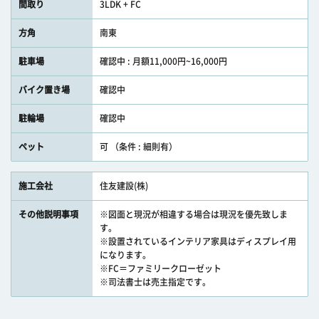
間取り
3LDK + FC
方角
南東
駐車場
確認中 : 月額11,000円~16,000円
バイク置き場
確認中
駐輪場
確認中
ペット
可 （条件 : 細則有）
施工会社
住友建設(株)
その他説明事項
※図面と現況が相違する場合は現況を優先致しま
す。
※設置されているインテリア家具はディスプレイ用
になります。
※FC＝ファミリークローゼット
※司法書士は売主指定です。