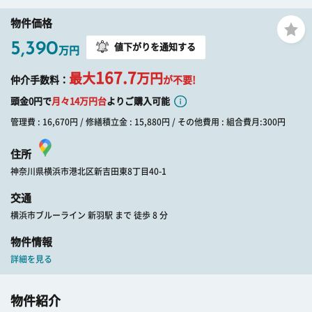
物件価格
5,390
値下がりを通知する
万円
167.7
最大
万円
仲介手数料：
が不要!
頭金0円で
月々
14
万円台
よりご購入可能
管理費 : 16,670円 / 修繕積立金 : 15,880円 / その他費用 : 組合費月:300円
住所
神奈川県横浜市港北区新吉田東8丁目40-1
交通
横浜市ブルーライン 新羽駅 まで 徒歩 8 分
物件情報
詳細を見る
物件紹介