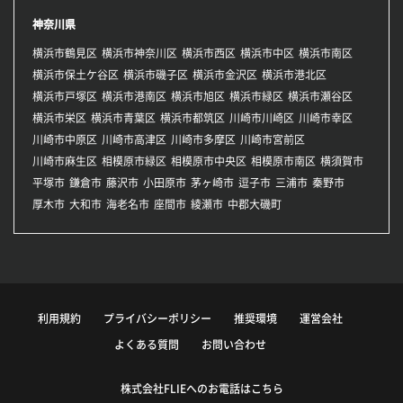
神奈川県
横浜市鶴見区
横浜市神奈川区
横浜市西区
横浜市中区
横浜市南区
横浜市保土ケ谷区
横浜市磯子区
横浜市金沢区
横浜市港北区
横浜市戸塚区
横浜市港南区
横浜市旭区
横浜市緑区
横浜市瀬谷区
横浜市栄区
横浜市青葉区
横浜市都筑区
川崎市川崎区
川崎市幸区
川崎市中原区
川崎市高津区
川崎市多摩区
川崎市宮前区
川崎市麻生区
相模原市緑区
相模原市中央区
相模原市南区
横須賀市
平塚市
鎌倉市
藤沢市
小田原市
茅ヶ崎市
逗子市
三浦市
秦野市
厚木市
大和市
海老名市
座間市
綾瀬市
中郡大磯町
利用規約
プライバシーポリシー
推奨環境
運営会社
よくある質問
お問い合わせ
株式会社FLIEへのお電話はこちら