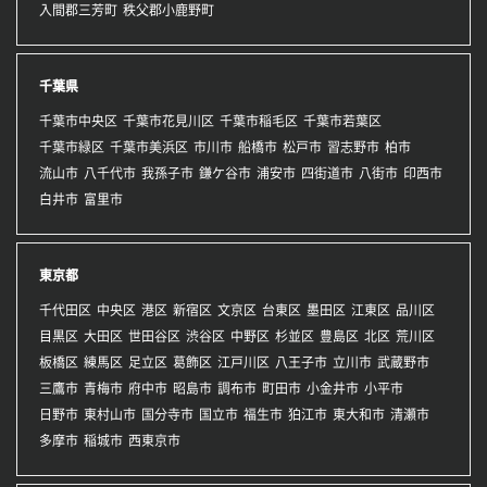
入間郡三芳町
秩父郡小鹿野町
千葉県
千葉市中央区
千葉市花見川区
千葉市稲毛区
千葉市若葉区
千葉市緑区
千葉市美浜区
市川市
船橋市
松戸市
習志野市
柏市
流山市
八千代市
我孫子市
鎌ケ谷市
浦安市
四街道市
八街市
印西市
白井市
富里市
東京都
千代田区
中央区
港区
新宿区
文京区
台東区
墨田区
江東区
品川区
目黒区
大田区
世田谷区
渋谷区
中野区
杉並区
豊島区
北区
荒川区
板橋区
練馬区
足立区
葛飾区
江戸川区
八王子市
立川市
武蔵野市
三鷹市
青梅市
府中市
昭島市
調布市
町田市
小金井市
小平市
日野市
東村山市
国分寺市
国立市
福生市
狛江市
東大和市
清瀬市
多摩市
稲城市
西東京市