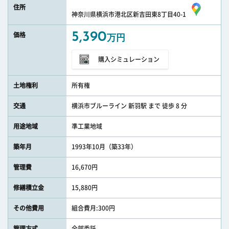
住所
神奈川県横浜市港北区新吉田東8丁目40-1
5,390
価格
万円
購入シミュレーション
土地権利
所有権
交通
横浜市ブルーライン 新羽駅 まで 徒歩 8 分
用途地域
準工業地域
築年月
1993年10月（築33年）
管理費
16,670円
修繕積立金
15,880円
その他費用
組合費月:300円
管理方式
全部委託