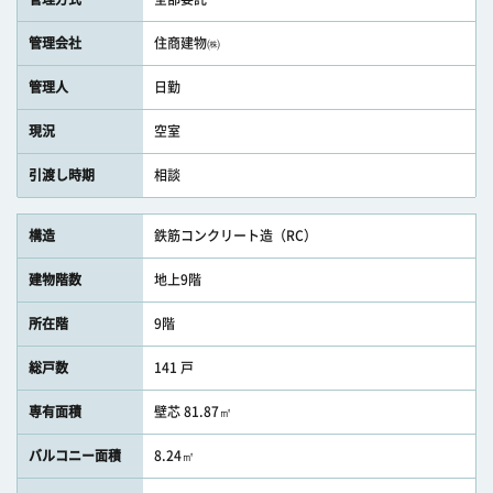
管理会社
住商建物㈱
管理人
日勤
現況
空室
引渡し時期
相談
構造
鉄筋コンクリート造（RC）
建物階数
地上9階
所在階
9階
総戸数
141 戸
専有面積
壁芯 81.87㎡
バルコニー面積
8.24㎡