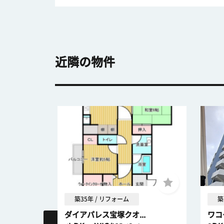
近隣の物件
築35年 / リフォーム
築
ダイアパレス宝塚クオ...
ワコ