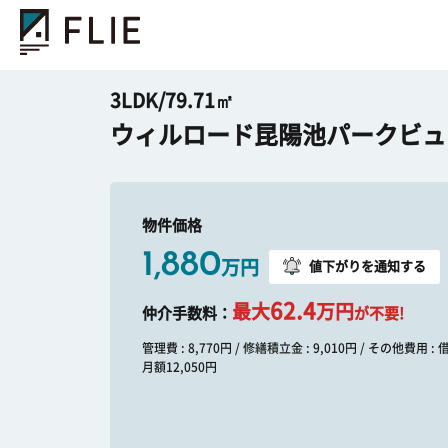
3LDK/79.71㎡
ウィルロード昆陽池パークビュ
物件価格
1,880
万円
値下がりを通知する
62.4
最大
万円
仲介手数料：
が不要!
管理費 : 8,770円 / 修繕積立金 : 9,010円 / その他費用 :
月額12,050円