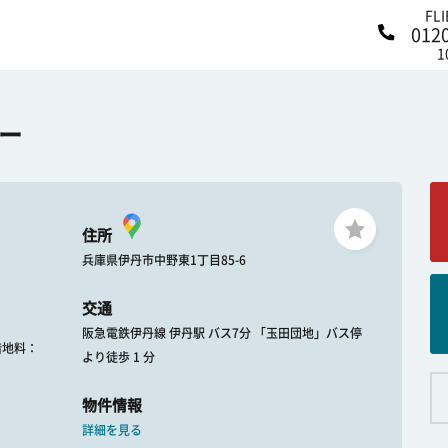
FL
012
1
ー
住所
兵庫県伊丹市中野東1丁目85-6
交通
阪急電鉄伊丹線 伊丹駅 バス7分 「玉田団地」バス停
 借地料：
より徒歩 1 分
物件情報
詳細を見る