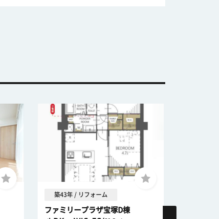
築43年 / リフォーム
築51年 
ファミリープラザ宝塚D棟
伊丹グリ