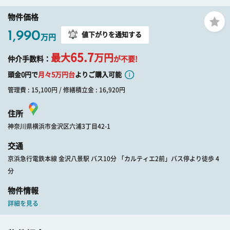
物件価格
1,990
値下がりを通知する
万円
65.7
最大
万円
仲介手数料：
が不要!
頭金0円で
月々
5
万円台
よりご購入可能
管理費 : 15,100円 / 修繕積立金 : 16,920円
住所
神奈川県横浜市金沢区六浦3丁目42-1
交通
京浜急行電鉄本線 金沢八景駅 バス10分 「カルティエ2前」バス停より徒歩 4
分
物件情報
詳細を見る