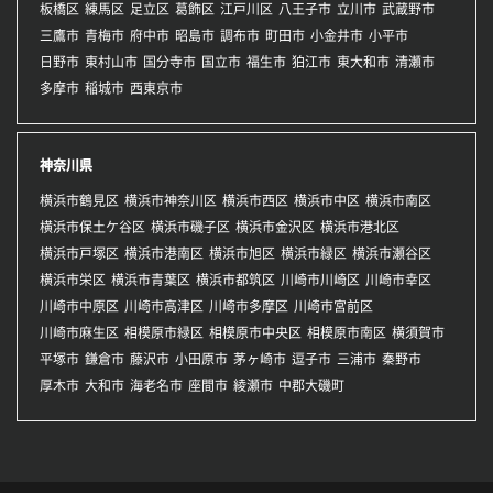
板橋区
練馬区
足立区
葛飾区
江戸川区
八王子市
立川市
武蔵野市
三鷹市
青梅市
府中市
昭島市
調布市
町田市
小金井市
小平市
日野市
東村山市
国分寺市
国立市
福生市
狛江市
東大和市
清瀬市
多摩市
稲城市
西東京市
神奈川県
横浜市鶴見区
横浜市神奈川区
横浜市西区
横浜市中区
横浜市南区
横浜市保土ケ谷区
横浜市磯子区
横浜市金沢区
横浜市港北区
横浜市戸塚区
横浜市港南区
横浜市旭区
横浜市緑区
横浜市瀬谷区
横浜市栄区
横浜市青葉区
横浜市都筑区
川崎市川崎区
川崎市幸区
川崎市中原区
川崎市高津区
川崎市多摩区
川崎市宮前区
川崎市麻生区
相模原市緑区
相模原市中央区
相模原市南区
横須賀市
平塚市
鎌倉市
藤沢市
小田原市
茅ヶ崎市
逗子市
三浦市
秦野市
厚木市
大和市
海老名市
座間市
綾瀬市
中郡大磯町