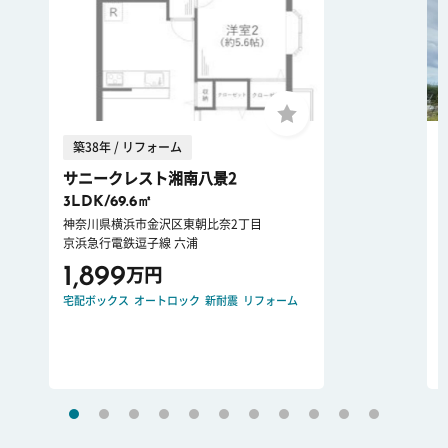
築38年 / リフォーム
サニークレスト湘南八景2
3LDK/69.6㎡
神奈川県横浜市金沢区東朝比奈2丁目
京浜急行電鉄逗子線 六浦
1,899
万円
宅配ボックス
オートロック
新耐震
リフォーム