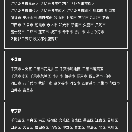
さいたま市見沼区
さいたま市中央区
さいたま市桜区
さいたま市浦和区
さいたま市南区
さいたま市緑区
川越市
川口市
所沢市
東松山市
春日部市
狭山市
上尾市
草加市
越谷市
蕨市
戸田市
入間市
朝霞市
志木市
和光市
新座市
久喜市
八潮市
富士見市
三郷市
蓮田市
坂戸市
幸手市
吉川市
ふじみ野市
入間郡三芳町
秩父郡小鹿野町
千葉県
千葉市中央区
千葉市花見川区
千葉市稲毛区
千葉市若葉区
千葉市緑区
千葉市美浜区
市川市
船橋市
松戸市
習志野市
柏市
流山市
八千代市
我孫子市
鎌ケ谷市
浦安市
四街道市
八街市
印西市
白井市
富里市
東京都
千代田区
中央区
港区
新宿区
文京区
台東区
墨田区
江東区
品川区
目黒区
大田区
世田谷区
渋谷区
中野区
杉並区
豊島区
北区
荒川区