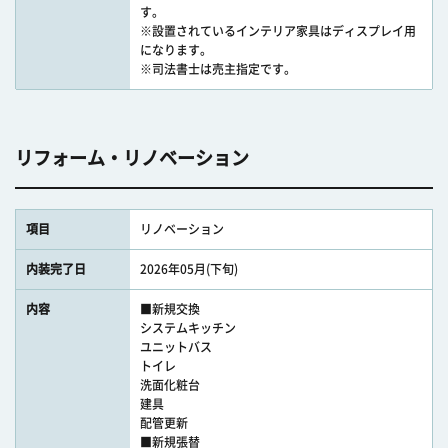
す。
※設置されているインテリア家具はディスプレイ用
になります。
※司法書士は売主指定です。
リフォーム・リノベーション
項目
リノベーション
内装完了日
2026年05月(下旬)
内容
■新規交換
システムキッチン
ユニットバス
トイレ
洗面化粧台
建具
配管更新
■新規張替