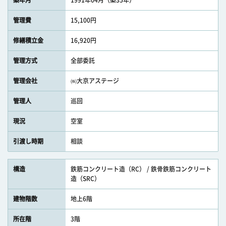
築年月
1991年04月（築35年）
管理費
15,100円
修繕積立金
16,920円
管理方式
全部委託
管理会社
㈱大京アステージ
管理人
巡回
現況
空室
引渡し時期
相談
構造
鉄筋コンクリート造（RC） / 鉄骨鉄筋コンクリート
造（SRC）
建物階数
地上6階
所在階
3階