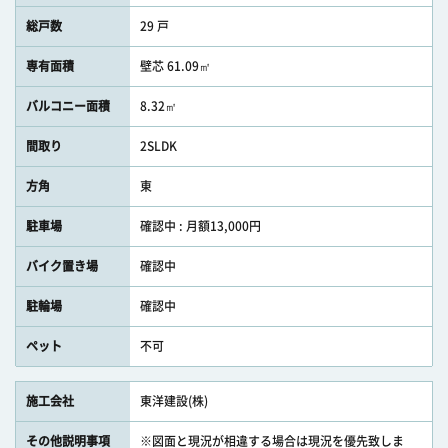
総戸数
29 戸
専有面積
壁芯 61.09㎡
バルコニー面積
8.32㎡
間取り
2SLDK
方角
東
駐車場
確認中 : 月額13,000円
バイク置き場
確認中
駐輪場
確認中
ペット
不可
施工会社
東洋建設(株)
その他説明事項
※図面と現況が相違する場合は現況を優先致しま