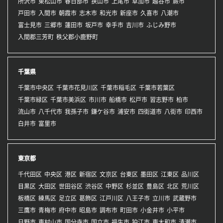
所沢市
東松山市
春日部市
狭山市
上尾市
草加市
越谷市
蕨市
戸田市
入間市
朝霞市
志木市
和光市
新座市
久喜市
八潮市
富士見市
三郷市
蓮田市
坂戸市
幸手市
吉川市
ふじみ野市
入間郡三芳町
秩父郡小鹿野町
千葉県
千葉市中央区
千葉市花見川区
千葉市稲毛区
千葉市若葉区
千葉市緑区
千葉市美浜区
市川市
船橋市
松戸市
習志野市
柏市
流山市
八千代市
我孫子市
鎌ケ谷市
浦安市
四街道市
八街市
印西市
白井市
富里市
東京都
千代田区
中央区
港区
新宿区
文京区
台東区
墨田区
江東区
品川区
目黒区
大田区
世田谷区
渋谷区
中野区
杉並区
豊島区
北区
荒川区
板橋区
練馬区
足立区
葛飾区
江戸川区
八王子市
立川市
武蔵野市
三鷹市
青梅市
府中市
昭島市
調布市
町田市
小金井市
小平市
日野市
東村山市
国分寺市
国立市
福生市
狛江市
東大和市
清瀬市