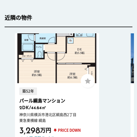
近隣の物件
築52年
パール綱島マンション
2DK/44.64㎡
神奈川県横浜市港北区綱島西2丁目
東急東横線 綱島
3,298
万円
PRICE DOWN