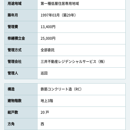
用途地域
第一種低層住居専用地域
築年月
1997年03月（築29年）
管理費
13,400円
修繕積立金
25,000円
管理方式
全部委託
管理会社
三井不動産レジデンシャルサービス（株）
管理人
巡回
構造
鉄筋コンクリート造（RC）
建物階数
地上3階
総戸数
20 戸
方角
西