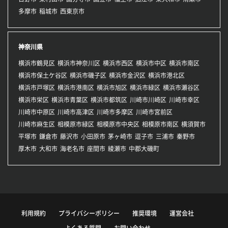
多摩市
稲城市
西東京市
神奈川県
横浜市鶴見区
横浜市神奈川区
横浜市西区
横浜市中区
横浜市南区
横浜市保土ケ谷区
横浜市磯子区
横浜市金沢区
横浜市港北区
横浜市戸塚区
横浜市港南区
横浜市旭区
横浜市緑区
横浜市瀬谷区
横浜市栄区
横浜市青葉区
横浜市都筑区
川崎市川崎区
川崎市幸区
川崎市中原区
川崎市高津区
川崎市多摩区
川崎市宮前区
川崎市麻生区
相模原市緑区
相模原市中央区
相模原市南区
横須賀市
平塚市
鎌倉市
藤沢市
小田原市
茅ヶ崎市
逗子市
三浦市
秦野市
厚木市
大和市
海老名市
座間市
綾瀬市
中郡大磯町
利用規約
プライバシーポリシー
推奨環境
運営会社
よくある質問
お問い合わせ