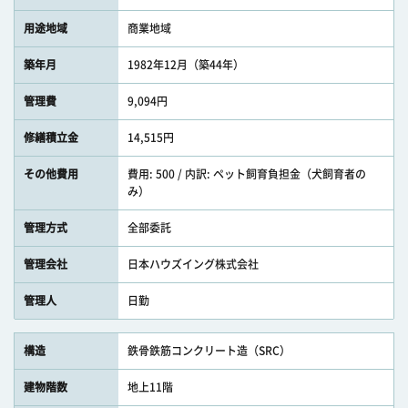
用途地域
商業地域
築年月
1982年12月（築44年）
管理費
9,094円
修繕積立金
14,515円
その他費用
費用: 500 / 内訳: ペット飼育負担金（犬飼育者の
み）
管理方式
全部委託
管理会社
日本ハウズイング株式会社
管理人
日勤
構造
鉄骨鉄筋コンクリート造（SRC）
建物階数
地上11階