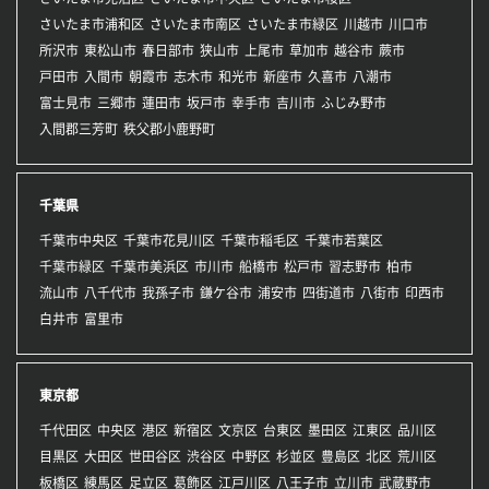
さいたま市浦和区
さいたま市南区
さいたま市緑区
川越市
川口市
所沢市
東松山市
春日部市
狭山市
上尾市
草加市
越谷市
蕨市
戸田市
入間市
朝霞市
志木市
和光市
新座市
久喜市
八潮市
富士見市
三郷市
蓮田市
坂戸市
幸手市
吉川市
ふじみ野市
入間郡三芳町
秩父郡小鹿野町
千葉県
千葉市中央区
千葉市花見川区
千葉市稲毛区
千葉市若葉区
千葉市緑区
千葉市美浜区
市川市
船橋市
松戸市
習志野市
柏市
流山市
八千代市
我孫子市
鎌ケ谷市
浦安市
四街道市
八街市
印西市
白井市
富里市
東京都
千代田区
中央区
港区
新宿区
文京区
台東区
墨田区
江東区
品川区
目黒区
大田区
世田谷区
渋谷区
中野区
杉並区
豊島区
北区
荒川区
板橋区
練馬区
足立区
葛飾区
江戸川区
八王子市
立川市
武蔵野市