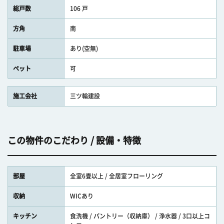
総戸数
106 戸
方角
南
駐車場
あり(空無)
ペット
可
施工会社
三ツ輪建設
この物件のこだわり / 設備・特徴
部屋
全室6畳以上 / 全居室フローリング
収納
WICあり
キッチン
食洗機 / パントリー（収納庫） / 浄水器 / 3口以上コ