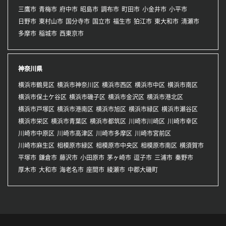
三鷹市
青梅市
府中市
昭島市
調布市
町田市
小金井市
小平市
日野市
東村山市
国分寺市
国立市
福生市
狛江市
東大和市
清瀬市
多摩市
稲城市
西東京市
神奈川県
横浜市鶴見区
横浜市神奈川区
横浜市西区
横浜市中区
横浜市南区
横浜市保土ケ谷区
横浜市磯子区
横浜市金沢区
横浜市港北区
横浜市戸塚区
横浜市港南区
横浜市旭区
横浜市緑区
横浜市瀬谷区
横浜市栄区
横浜市青葉区
横浜市都筑区
川崎市川崎区
川崎市幸区
川崎市中原区
川崎市高津区
川崎市多摩区
川崎市宮前区
川崎市麻生区
相模原市緑区
相模原市中央区
相模原市南区
横須賀市
平塚市
鎌倉市
藤沢市
小田原市
茅ヶ崎市
逗子市
三浦市
秦野市
厚木市
大和市
海老名市
座間市
綾瀬市
中郡大磯町