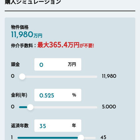
購入シミュレーション
物件価格
11,980
万円
365.4
最大
万円
仲介手数料：
が不要!
頭金
0
11,980
金利(年)
0
5.000
返済年数
1
45