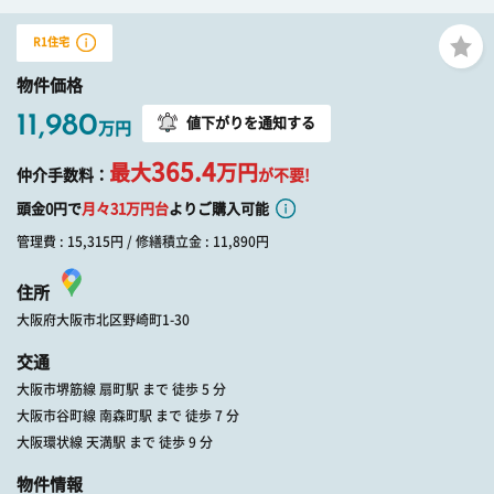
R1住宅
物件価格
11,980
値下がりを通知する
万円
365.4
最大
万円
仲介手数料：
が不要!
頭金0円で
月々
31
万円台
よりご購入可能
管理費 : 15,315円 / 修繕積立金 : 11,890円
住所
大阪府大阪市北区野崎町1-30
交通
大阪市堺筋線 扇町駅 まで 徒歩 5 分
大阪市谷町線 南森町駅 まで 徒歩 7 分
大阪環状線 天満駅 まで 徒歩 9 分
物件情報