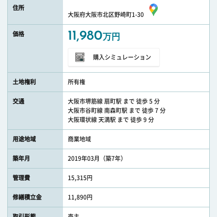
住所
大阪府大阪市北区野崎町1-30
11,980
価格
万円
購入シミュレーション
土地権利
所有権
交通
大阪市堺筋線 扇町駅 まで 徒歩 5 分
大阪市谷町線 南森町駅 まで 徒歩 7 分
大阪環状線 天満駅 まで 徒歩 9 分
用途地域
商業地域
築年月
2019年03月（築7年）
管理費
15,315円
修繕積立金
11,890円
取引形態
売主