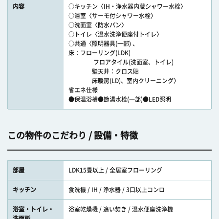
内容
○キッチン〈IH・浄水器内蔵シャワー水栓〉
○浴室〈サーモ付シャワー水栓〉
○洗面室〈防水パン〉
○トイレ〈温水洗浄便座付トイレ〉
○共通〈照明器具(一部) 、
床：フローリング(LDK)
フロアタイル(洗面室、トイレ)
壁天井：クロス貼
床暖房(LD)、室内クリーニング〉
省エネ仕様
●保温浴槽●節湯水栓(一部)●LED照明
この物件のこだわり / 設備・特徴
部屋
LDK15畳以上 / 全居室フローリング
キッチン
食洗機 / IH / 浄水器 / 3口以上コンロ
浴室・トイレ・
浴室乾燥機 / 追い焚き / 温水便座洗浄機
洗面所