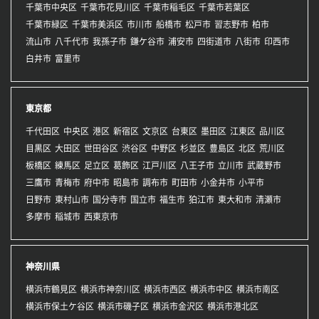
千葉市中央区
千葉市花見川区
千葉市稲毛区
千葉市若葉区
千葉市緑区
千葉市美浜区
市川市
船橋市
松戸市
習志野市
柏市
流山市
八千代市
我孫子市
鎌ケ谷市
浦安市
四街道市
八街市
印西市
白井市
富里市
東京都
千代田区
中央区
港区
新宿区
文京区
台東区
墨田区
江東区
品川区
目黒区
大田区
世田谷区
渋谷区
中野区
杉並区
豊島区
北区
荒川区
板橋区
練馬区
足立区
葛飾区
江戸川区
八王子市
立川市
武蔵野市
三鷹市
青梅市
府中市
昭島市
調布市
町田市
小金井市
小平市
日野市
東村山市
国分寺市
国立市
福生市
狛江市
東大和市
清瀬市
多摩市
稲城市
西東京市
神奈川県
横浜市鶴見区
横浜市神奈川区
横浜市西区
横浜市中区
横浜市南区
横浜市保土ケ谷区
横浜市磯子区
横浜市金沢区
横浜市港北区