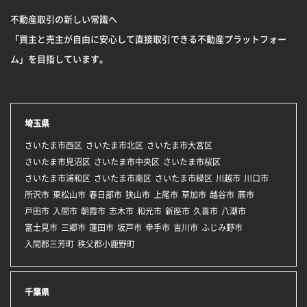
不動産取引の新しい常識へ
「買主と売主が自由に安心して直接取引できる不動産プラットフォー
ム」を目指しています。
埼玉県
さいたま市西区
さいたま市北区
さいたま市大宮区
さいたま市見沼区
さいたま市中央区
さいたま市桜区
さいたま市浦和区
さいたま市南区
さいたま市緑区
川越市
川口市
所沢市
東松山市
春日部市
狭山市
上尾市
草加市
越谷市
蕨市
戸田市
入間市
朝霞市
志木市
和光市
新座市
久喜市
八潮市
富士見市
三郷市
蓮田市
坂戸市
幸手市
吉川市
ふじみ野市
入間郡三芳町
秩父郡小鹿野町
千葉県