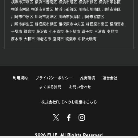
横浜市戸塚区
横浜市港南区
横浜市旭区
横浜市緑区
横浜市瀬谷区
横浜市栄区
横浜市青葉区
横浜市都筑区
川崎市川崎区
川崎市幸区
川崎市中原区
川崎市高津区
川崎市多摩区
川崎市宮前区
川崎市麻生区
相模原市緑区
相模原市中央区
相模原市南区
横須賀市
平塚市
鎌倉市
藤沢市
小田原市
茅ヶ崎市
逗子市
三浦市
秦野市
厚木市
大和市
海老名市
座間市
綾瀬市
中郡大磯町
利用規約
プライバシーポリシー
推奨環境
運営会社
よくある質問
お問い合わせ
株式会社FLIEへのお電話はこちら
2026 FLIE. All Rights Reserved.