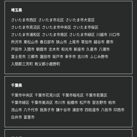
埼玉県
さいたま市西区
さいたま市北区
さいたま市大宮区
さいたま市見沼区
さいたま市中央区
さいたま市桜区
さいたま市浦和区
さいたま市南区
さいたま市緑区
川越市
川口市
所沢市
東松山市
春日部市
狭山市
上尾市
草加市
越谷市
蕨市
戸田市
入間市
朝霞市
志木市
和光市
新座市
久喜市
八潮市
富士見市
三郷市
蓮田市
坂戸市
幸手市
吉川市
ふじみ野市
入間郡三芳町
秩父郡小鹿野町
千葉県
千葉市中央区
千葉市花見川区
千葉市稲毛区
千葉市若葉区
千葉市緑区
千葉市美浜区
市川市
船橋市
松戸市
習志野市
柏市
流山市
八千代市
我孫子市
鎌ケ谷市
浦安市
四街道市
八街市
印西市
白井市
富里市