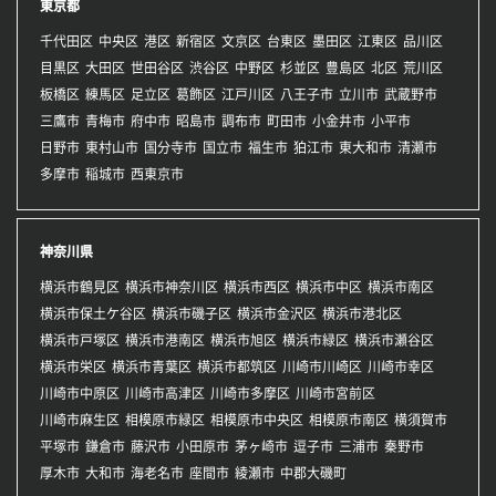
東京都
千代田区
中央区
港区
新宿区
文京区
台東区
墨田区
江東区
品川区
目黒区
大田区
世田谷区
渋谷区
中野区
杉並区
豊島区
北区
荒川区
板橋区
練馬区
足立区
葛飾区
江戸川区
八王子市
立川市
武蔵野市
三鷹市
青梅市
府中市
昭島市
調布市
町田市
小金井市
小平市
日野市
東村山市
国分寺市
国立市
福生市
狛江市
東大和市
清瀬市
多摩市
稲城市
西東京市
神奈川県
横浜市鶴見区
横浜市神奈川区
横浜市西区
横浜市中区
横浜市南区
横浜市保土ケ谷区
横浜市磯子区
横浜市金沢区
横浜市港北区
横浜市戸塚区
横浜市港南区
横浜市旭区
横浜市緑区
横浜市瀬谷区
横浜市栄区
横浜市青葉区
横浜市都筑区
川崎市川崎区
川崎市幸区
川崎市中原区
川崎市高津区
川崎市多摩区
川崎市宮前区
川崎市麻生区
相模原市緑区
相模原市中央区
相模原市南区
横須賀市
平塚市
鎌倉市
藤沢市
小田原市
茅ヶ崎市
逗子市
三浦市
秦野市
厚木市
大和市
海老名市
座間市
綾瀬市
中郡大磯町