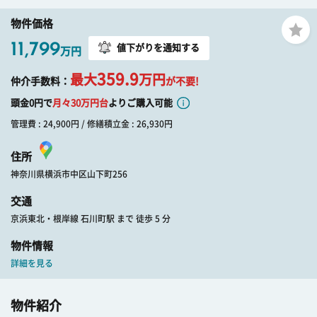
物件価格
11,799
値下がりを通知する
万円
359.9
最大
万円
仲介手数料：
が不要!
頭金0円で
月々
30
万円台
よりご購入可能
管理費 : 24,900円 / 修繕積立金 : 26,930円
住所
神奈川県横浜市中区山下町256
交通
京浜東北・根岸線 石川町駅 まで 徒歩 5 分
物件情報
詳細を見る
物件紹介