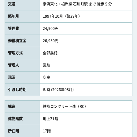
交通
京浜東北・根岸線 石川町駅 まで 徒歩 5 分
築年月
1997年10月（築29年）
管理費
24,900円
修繕積立金
26,930円
管理方式
全部委託
管理人
常駐
現況
空室
引渡し時期
即時 (2026年08月)
構造
鉄筋コンクリート造（RC）
建物階数
地上21階
所在階
17階