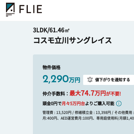
3LDK/61.46㎡
コスモ立川サングレイス
物件価格
2,290
万円
値下がりを通知する
74.7
最大
万円
仲介手数料：
が不要!
頭金0円で
月々
5
万円台
よりご購入可能
管理費 : 13,520円 / 修繕積立金 : 13,398円 / その他費用
月:400円、AED運営費月:100円、専用庭使用料/月額1,4