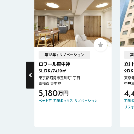
築18年 / リノベーション
築
第2
ロワール東中神
立川
3LDK/74.19㎡
2DK
東京都昭島市玉川町1丁目
東京
青梅線 東中神
中央本
5,180
4,
万円
耐震
ペット可
宅配ボックス
リノベーション
宅配ボ
件
リフォ