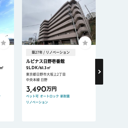
築27年 / リノベーション
築33年
ルピナス日野壱番館
ダイアパ
1㎡
2LDK/61.3㎡
3LDK/59.
東京都日野市大坂上2丁目
東京都昭島市
中央本線 日野
青梅線 西立
3,490
2,348
万円
ン
ペット可
オートロック
新耐震
ペット可
リノベーション