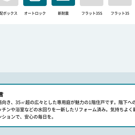
配ボックス
オートロック
新耐震
フラット35S
フラット35
言
西向き、35㎡超の広々とした専用庭が魅力の1階住戸です。階下へ
ッチンや浴室などの水回りを一新したリフォーム済み。気持ちよく
ンションで、安心の毎日を。