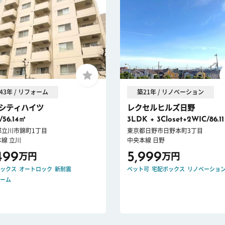
43年 / リフォーム
築21年 / リノベーション
シティハイツ
レクセルヒルズ日野
/56.14㎡
3LDK + 3Closet+2WIC/86.1
都立川市錦町1丁目
東京都日野市日野本町3丁目
線 立川
中央本線 日野
499
5,999
万円
万円
ックス
オートロック
新耐震
ペット可
宅配ボックス
リノベーショ
ーム