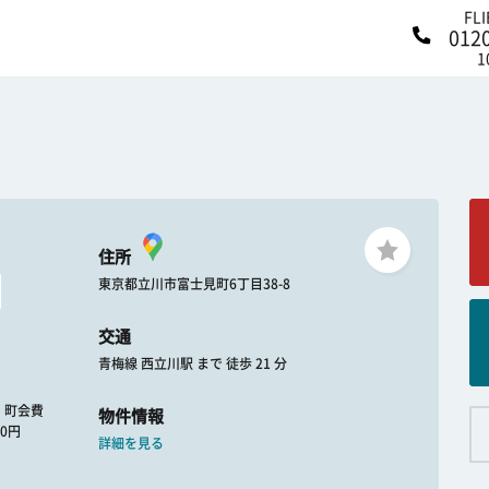
FL
012
1
住所
東京都立川市富士見町6丁目38-8
交通
青梅線 西立川駅 まで 徒歩 21 分
 : 町会費
物件情報
00円
詳細を見る