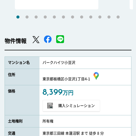
物件情報
マンション名
パークハイツ小豆沢
住所
東京都板橋区小豆沢1丁目4-1
8,399
価格
万円
購入シミュレーション
土地権利
所有権
交通
東京都三田線 本蓮沼駅 まで 徒歩 8 分