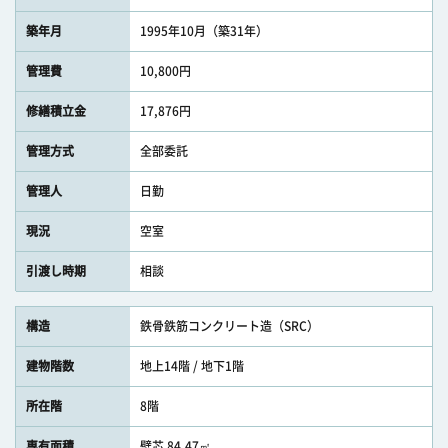
築年月
1995年10月（築31年）
管理費
10,800円
修繕積立金
17,876円
管理方式
全部委託
管理人
日勤
現況
空室
引渡し時期
相談
構造
鉄骨鉄筋コンクリート造（SRC）
建物階数
地上14階 / 地下1階
所在階
8階
専有面積
壁芯 84.47㎡