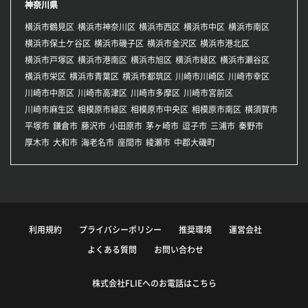
神奈川県
横浜市鶴見区
横浜市神奈川区
横浜市西区
横浜市中区
横浜市南区
横浜市保土ケ谷区
横浜市磯子区
横浜市金沢区
横浜市港北区
横浜市戸塚区
横浜市港南区
横浜市旭区
横浜市緑区
横浜市瀬谷区
横浜市栄区
横浜市青葉区
横浜市都筑区
川崎市川崎区
川崎市幸区
川崎市中原区
川崎市高津区
川崎市多摩区
川崎市宮前区
川崎市麻生区
相模原市緑区
相模原市中央区
相模原市南区
横須賀市
平塚市
鎌倉市
藤沢市
小田原市
茅ヶ崎市
逗子市
三浦市
秦野市
厚木市
大和市
海老名市
座間市
綾瀬市
中郡大磯町
利用規約
プライバシーポリシー
推奨環境
運営会社
よくある質問
お問い合わせ
株式会社FLIEへのお電話はこちら