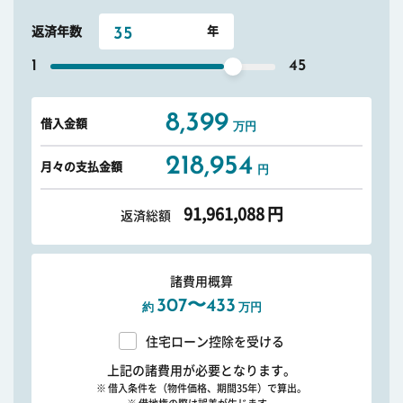
返済年数
1
45
8,399
借入金額
万円
218,954
月々の支払金額
円
91,961,088
円
返済総額
諸費用概算
307〜433
約
万円
住宅ローン控除を受ける
上記の諸費用が必要となります。
※ 借入条件を（物件価格、期間35年）で算出。