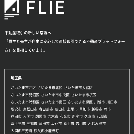
不動産取引の新しい常識へ
「買主と売主が自由に安心して直接取引できる不動産プラットフォー
ム」を目指しています。
埼玉県
さいたま市西区
さいたま市北区
さいたま市大宮区
さいたま市見沼区
さいたま市中央区
さいたま市桜区
さいたま市浦和区
さいたま市南区
さいたま市緑区
川越市
川口市
所沢市
東松山市
春日部市
狭山市
上尾市
草加市
越谷市
蕨市
戸田市
入間市
朝霞市
志木市
和光市
新座市
久喜市
八潮市
富士見市
三郷市
蓮田市
坂戸市
幸手市
吉川市
ふじみ野市
入間郡三芳町
秩父郡小鹿野町