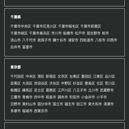
千葉県
千葉市中央区
千葉市花見川区
千葉市稲毛区
千葉市若葉区
千葉市緑区
千葉市美浜区
市川市
船橋市
松戸市
習志野市
柏市
流山市
八千代市
我孫子市
鎌ケ谷市
浦安市
四街道市
八街市
印西市
白井市
富里市
東京都
千代田区
中央区
港区
新宿区
文京区
台東区
墨田区
江東区
品川区
目黒区
大田区
世田谷区
渋谷区
中野区
杉並区
豊島区
北区
荒川区
板橋区
練馬区
足立区
葛飾区
江戸川区
八王子市
立川市
武蔵野市
三鷹市
青梅市
府中市
昭島市
調布市
町田市
小金井市
小平市
日野市
東村山市
国分寺市
国立市
福生市
狛江市
東大和市
清瀬市
多摩市
稲城市
西東京市