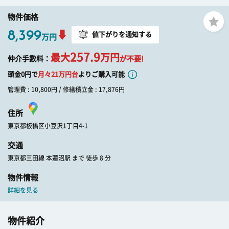
物件価格
8,399
値下がりを通知する
万円
257.9
最大
万円
仲介手数料：
が不要!
頭金0円で
月々
21
万円台
よりご購入可能
管理費 : 10,800円 / 修繕積立金 : 17,876円
住所
東京都板橋区小豆沢1丁目4-1
交通
東京都三田線 本蓮沼駅 まで 徒歩 8 分
物件情報
詳細を見る
物件紹介