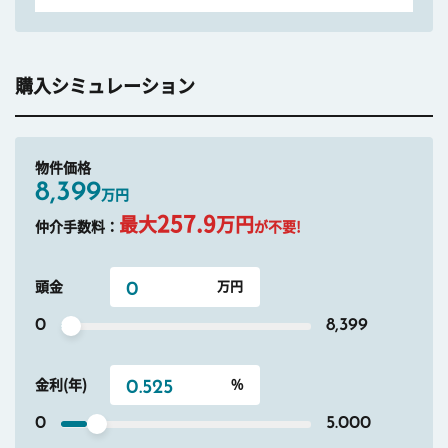
購入シミュレーション
物件価格
8,399
万円
257.9
最大
万円
仲介手数料：
が不要!
頭金
0
8,399
金利(年)
0
5.000