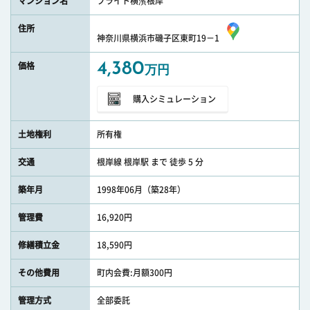
マンション名
ブライト横濱根岸
住所
神奈川県横浜市磯子区東町19－1
4,380
価格
万円
購入シミュレーション
土地権利
所有権
交通
根岸線 根岸駅 まで 徒歩 5 分
築年月
1998年06月（築28年）
管理費
16,920円
修繕積立金
18,590円
その他費用
町内会費:月額300円
管理方式
全部委託