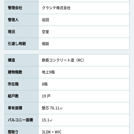
管理会社
クラシテ株式会社
管理人
巡回
現況
空室
引渡し時期
相談
構造
鉄筋コンクリート造（RC）
建物階数
地上9階
所在階
8階
総戸数
19 戸
専有面積
壁芯 76.11㎡
バルコニー面積
15.1㎡
間取り
3LDK + WIC