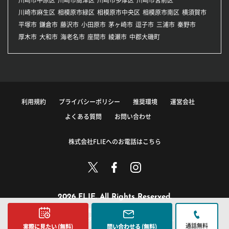
川崎市麻生区
相模原市緑区
相模原市中央区
相模原市南区
横須賀市
平塚市
鎌倉市
藤沢市
小田原市
茅ヶ崎市
逗子市
三浦市
秦野市
厚木市
大和市
海老名市
座間市
綾瀬市
中郡大磯町
利用規約
プライバシーポリシー
推奨環境
運営会社
よくある質問
お問い合わせ
株式会社FLIEへのお電話はこちら
2026 FLIE. All Rights Reserved.
このサイトに掲載している情報の無断転載を禁止します。
著作権は株式会社FLIEまたはその情報提供者に帰属します。
通話無料
実際に見たい (無料)
問い合わせる (無料)