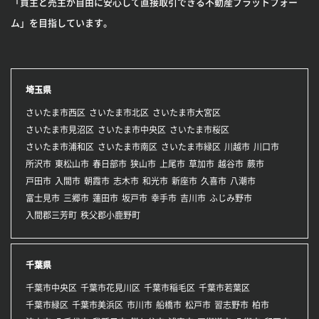
「買主と売主が自由に安心して直接取引できる不動産プラットフォー
ム」を目指しています。
埼玉県
さいたま市西区
さいたま市北区
さいたま市大宮区
さいたま市見沼区
さいたま市中央区
さいたま市桜区
さいたま市浦和区
さいたま市南区
さいたま市緑区
川越市
川口市
所沢市
東松山市
春日部市
狭山市
上尾市
草加市
越谷市
蕨市
戸田市
入間市
朝霞市
志木市
和光市
新座市
久喜市
八潮市
富士見市
三郷市
蓮田市
坂戸市
幸手市
吉川市
ふじみ野市
入間郡三芳町
秩父郡小鹿野町
千葉県
千葉市中央区
千葉市花見川区
千葉市稲毛区
千葉市若葉区
千葉市緑区
千葉市美浜区
市川市
船橋市
松戸市
習志野市
柏市