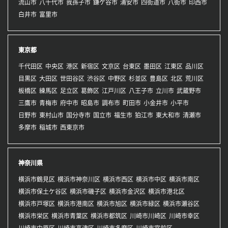
流山市
八千代市
我孫子市
鎌ケ谷市
浦安市
四街道市
八街市
印西市
白井市
富里市
東京都
千代田区
中央区
港区
新宿区
文京区
台東区
墨田区
江東区
品川区
目黒区
大田区
世田谷区
渋谷区
中野区
杉並区
豊島区
北区
荒川区
板橋区
練馬区
足立区
葛飾区
江戸川区
八王子市
立川市
武蔵野市
三鷹市
青梅市
府中市
昭島市
調布市
町田市
小金井市
小平市
日野市
東村山市
国分寺市
国立市
福生市
狛江市
東大和市
清瀬市
多摩市
稲城市
西東京市
神奈川県
横浜市鶴見区
横浜市神奈川区
横浜市西区
横浜市中区
横浜市南区
横浜市保土ケ谷区
横浜市磯子区
横浜市金沢区
横浜市港北区
横浜市戸塚区
横浜市港南区
横浜市旭区
横浜市緑区
横浜市瀬谷区
横浜市栄区
横浜市青葉区
横浜市都筑区
川崎市川崎区
川崎市幸区
川崎市中原区
川崎市高津区
川崎市多摩区
川崎市宮前区