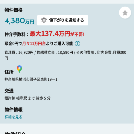
物件価格
4,380
値下がりを通知する
万円
137.4
最大
万円
仲介手数料：
が不要!
頭金0円で
月々
11
万円台
よりご購入可能
管理費 : 16,920円 / 修繕積立金 : 18,590円 / その他費用 : 町内会費:月額300
円
住所
神奈川県横浜市磯子区東町19－1
交通
根岸線 根岸駅 まで 徒歩 5 分
物件情報
詳細を見る