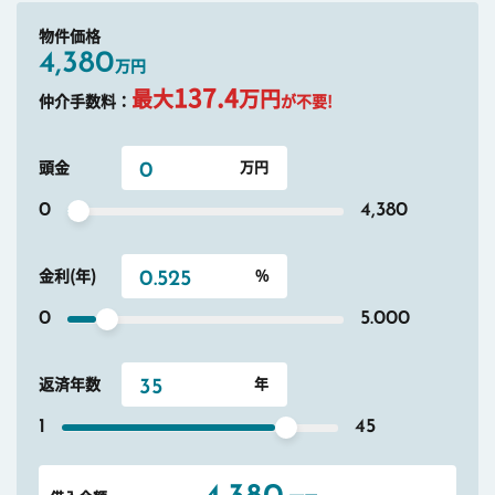
物件価格
4,380
万円
137.4
最大
万円
仲介手数料：
が不要!
頭金
0
4,380
金利(年)
0
5.000
返済年数
1
45