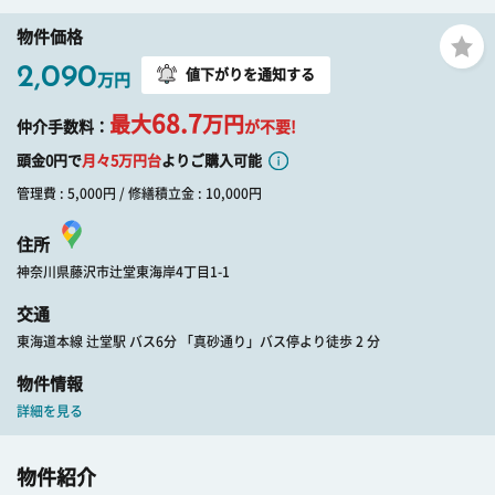
物件価格
2,090
値下がりを通知する
万円
68.7
最大
万円
仲介手数料：
が不要!
頭金0円で
月々
5
万円台
よりご購入可能
管理費 : 5,000円 / 修繕積立金 : 10,000円
住所
神奈川県藤沢市辻堂東海岸4丁目1-1
交通
東海道本線 辻堂駅 バス6分 「真砂通り」バス停より徒歩 2 分
物件情報
詳細を見る
物件紹介