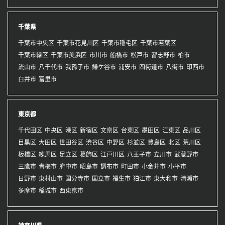
千葉県
千葉市中央区
千葉市花見川区
千葉市稲毛区
千葉市若葉区
千葉市緑区
千葉市美浜区
市川市
船橋市
松戸市
習志野市
柏市
流山市
八千代市
我孫子市
鎌ケ谷市
浦安市
四街道市
八街市
印西市
白井市
富里市
東京都
千代田区
中央区
港区
新宿区
文京区
台東区
墨田区
江東区
品川区
目黒区
大田区
世田谷区
渋谷区
中野区
杉並区
豊島区
北区
荒川区
板橋区
練馬区
足立区
葛飾区
江戸川区
八王子市
立川市
武蔵野市
三鷹市
青梅市
府中市
昭島市
調布市
町田市
小金井市
小平市
日野市
東村山市
国分寺市
国立市
福生市
狛江市
東大和市
清瀬市
多摩市
稲城市
西東京市