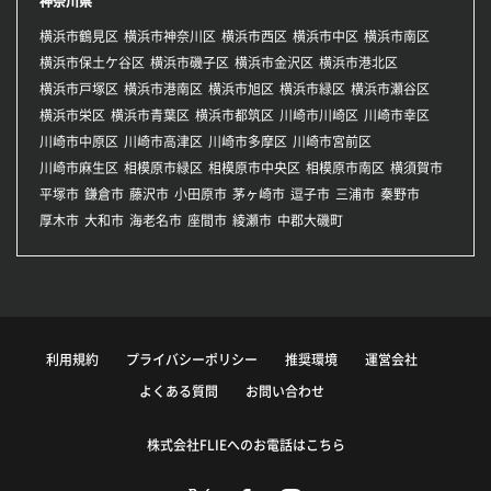
神奈川県
横浜市鶴見区
横浜市神奈川区
横浜市西区
横浜市中区
横浜市南区
横浜市保土ケ谷区
横浜市磯子区
横浜市金沢区
横浜市港北区
横浜市戸塚区
横浜市港南区
横浜市旭区
横浜市緑区
横浜市瀬谷区
横浜市栄区
横浜市青葉区
横浜市都筑区
川崎市川崎区
川崎市幸区
川崎市中原区
川崎市高津区
川崎市多摩区
川崎市宮前区
川崎市麻生区
相模原市緑区
相模原市中央区
相模原市南区
横須賀市
平塚市
鎌倉市
藤沢市
小田原市
茅ヶ崎市
逗子市
三浦市
秦野市
厚木市
大和市
海老名市
座間市
綾瀬市
中郡大磯町
利用規約
プライバシーポリシー
推奨環境
運営会社
よくある質問
お問い合わせ
株式会社FLIEへのお電話はこちら