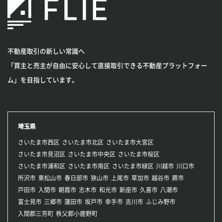
不動産取引の新しい常識へ
「買主と売主が自由に安心して直接取引できる不動産プラットフォー
ム」を目指しています。
埼玉県
さいたま市西区
さいたま市北区
さいたま市大宮区
さいたま市見沼区
さいたま市中央区
さいたま市桜区
さいたま市浦和区
さいたま市南区
さいたま市緑区
川越市
川口市
所沢市
東松山市
春日部市
狭山市
上尾市
草加市
越谷市
蕨市
戸田市
入間市
朝霞市
志木市
和光市
新座市
久喜市
八潮市
富士見市
三郷市
蓮田市
坂戸市
幸手市
吉川市
ふじみ野市
入間郡三芳町
秩父郡小鹿野町