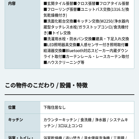
内容
■玄関タイル張替■クロス張替■フロアタイル張替
■フローリング張替■ユニットバス交換(1316.5/換
気乾燥機付き)
■洗面化粧台交換■キッチン交換(W2250/浄水器内
蔵型タッチレス水栓/ガラストップコンロ/食洗機付
き)■トイレ交換
■洗濯用水栓・防水パン交換■建具・下足入れ交換
■LED照明器具交換■人感センサー付き照明取付■
給湯器交換■Bluetooth対応スピーカー内蔵ダウン
ライト取付■カーテンレール・レースカーテン取付
■ハウスクリーニング等
この物件のこだわり / 設備・特徴
位置
下階住居なし
キッチン
カウンターキッチン / 食洗機 / 浄水器 / システムキ
ッチン / 3口以上コンロ
浴室・トイレ・
浴室乾燥機 / 追い焚き / 温水便座洗浄機 / 三面鏡 /