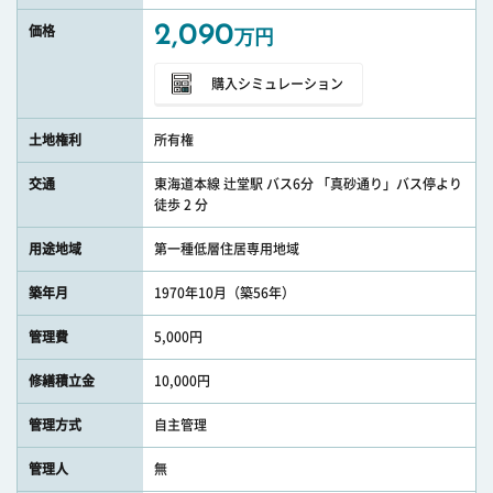
2,090
価格
万円
購入シミュレーション
土地権利
所有権
交通
東海道本線 辻堂駅 バス6分 「真砂通り」バス停より
徒歩 2 分
用途地域
第一種低層住居専用地域
築年月
1970年10月（築56年）
管理費
5,000円
修繕積立金
10,000円
管理方式
自主管理
管理人
無