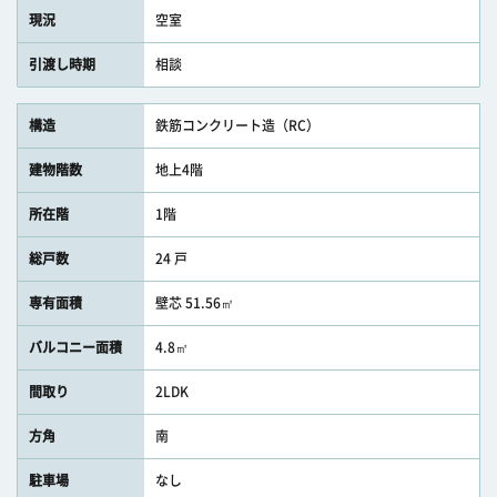
現況
空室
引渡し時期
相談
構造
鉄筋コンクリート造（RC）
建物階数
地上4階
所在階
1階
総戸数
24 戸
専有面積
壁芯 51.56㎡
バルコニー面積
4.8㎡
間取り
2LDK
方角
南
駐車場
なし