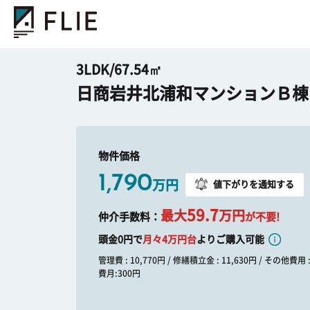
3LDK/67.54㎡
日商岩井北浦和マンションＢ棟
物件価格
1,790
万円
値下がりを通知する
59.7
最大
万円
仲介手数料：
が不要!
頭金0円で
月々
4
万円台
よりご購入可能
管理費 : 10,770円 / 修繕積立金 : 11,630円 / その他費用
費月:300円