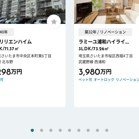
40年
築32年 / リノベーション
リリエンハイム
ラミーユ浦和ハイライ...
K/71.37㎡
3LDK/73.26㎡
県さいたま市中央区本町東6丁目
埼玉県さいたま市桜区西堀4丁目
 北与野
武蔵野線 西浦和
298
3,980
万円
万円
可
ペット可
オートロック
リノベーショ