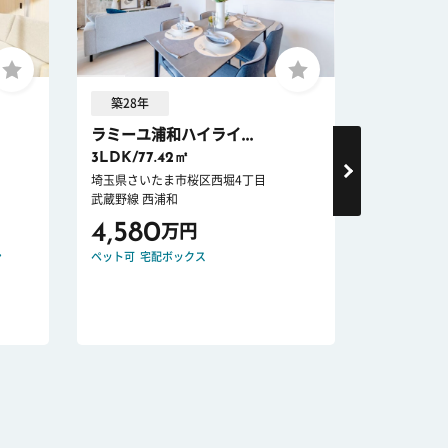
築28年
築29年 
ラミーユ浦和ハイライ...
ネスト北浦
3LDK/77.42㎡
3LDK/65.
埼玉県さいたま市桜区西堀4丁目
埼玉県さいた
武蔵野線 西浦和
京浜東北・根
4,580
5,780
万円
ン
ペット可
宅配ボックス
宅配ボックス
リフォーム