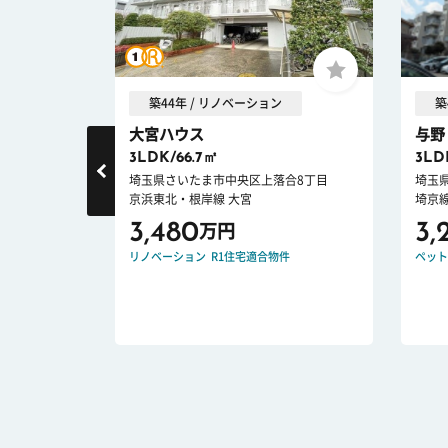
築44年 / リノベーション
築
.
大宮ハウス
与野
3LDK/66.7㎡
3LD
大久保
埼玉県さいたま市中央区上落合8丁目
埼玉
京浜東北・根岸線 大宮
埼京線
3,480
3,
万円
E DOWN
リノベーション
R1住宅適合物件
ペット