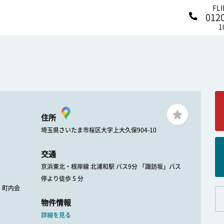
FL
012
1
住所
埼玉県さいたま市桜区大字上大久保904-10
交通
京浜東北・根岸線 北浦和駅 バス9分 「諏訪坂」バス
停より徒歩 5 分
 : 町内会
物件情報
詳細を見る