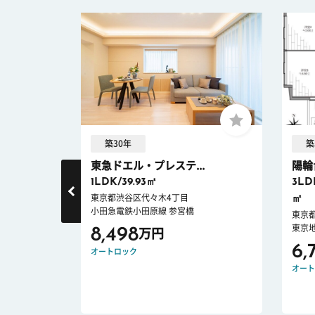
築30年
築
宿
東急ドエル・プレステ...
陽輪
1LDK/39.93㎡
3LD
東京都渋谷区代々木4丁目
㎡
目
小田急電鉄小田原線 参宮橋
東京
東京
8,498
万円
6,
オートロック
オート