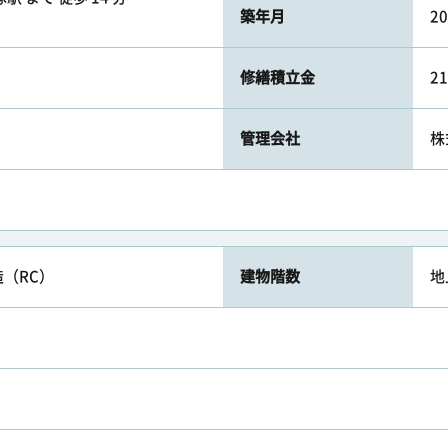
築年月
2
修繕積立金
2
管理会社
株
（RC）
建物階数
地