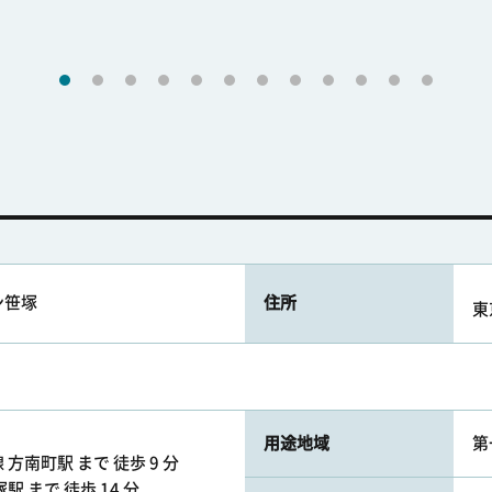
ン笹塚
住所
東
用途地域
第
方南町駅 まで 徒歩 9 分
 まで 徒歩 14 分