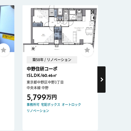
築58年 / リノベーション
築21年 
中野住研コーポ
スパシエ
1SLDK/60.46㎡
1LDK/39.
東京都中野区中野3丁目
東京都中野区
中央本線 中野
東京地下鉄丸
5,799
6,498
万円
事務所可
宅配ボックス
オートロック
ペット可
オー
リノベーション
リノベーショ