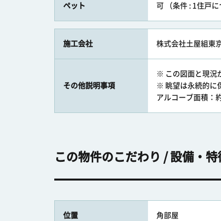
ペット
可 （条件 : 1住
施工会社
株式会社土屋組東
※ この図面と現
その他説明事項
※ 眺望は永続的に
アルコーブ面積：約0
この物件のこだわり / 設備・特
位置
角部屋