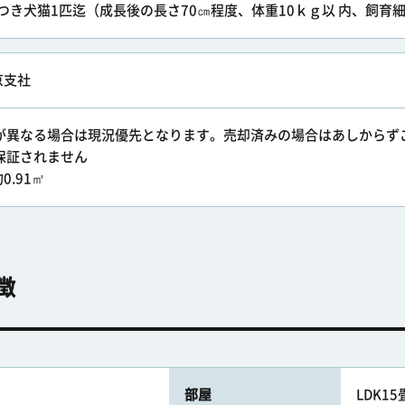
戸につき犬猫1匹迄（成長後の長さ70㎝程度、体重10ｋｇ以 内、飼育
京支社
況が異なる場合は現況優先となります。売却済みの場合はあしから
保証されません
.91㎡
徴
部屋
LDK1