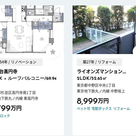
54年 / リノベーション
築27年 / リフォーム
台高円寺
ライオンズマンション...
K + ルーフバルコニー/69.94
2LDK/52.65㎡
東京都中野区中央1丁目
東京地下鉄丸ノ内線 中野坂上
都杉並区高円寺南1丁目
地下鉄丸ノ内線 東高円寺
8,999
万円
799
万円
ペット可
宅配ボックス
リフォーム
ロック