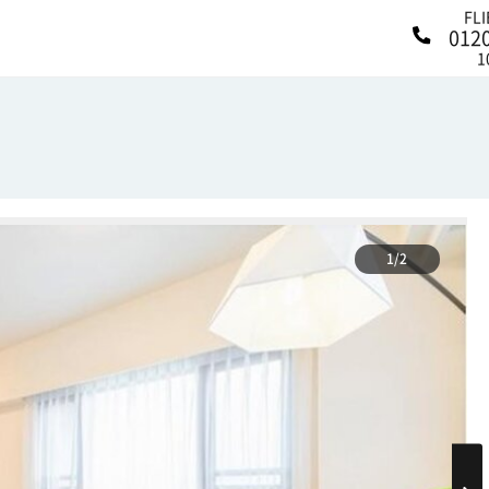
FL
012
1
1/2