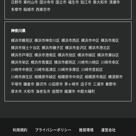
日野市
東村山市
国分寺市
国立市
福生市
狛江市
東大和市
清瀬市
多摩市
稲城市
西東京市
神奈川県
横浜市鶴見区
横浜市神奈川区
横浜市西区
横浜市中区
横浜市南区
横浜市保土ケ谷区
横浜市磯子区
横浜市金沢区
横浜市港北区
横浜市戸塚区
横浜市港南区
横浜市旭区
横浜市緑区
横浜市瀬谷区
横浜市栄区
横浜市青葉区
横浜市都筑区
川崎市川崎区
川崎市幸区
川崎市中原区
川崎市高津区
川崎市多摩区
川崎市宮前区
川崎市麻生区
相模原市緑区
相模原市中央区
相模原市南区
横須賀市
平塚市
鎌倉市
藤沢市
小田原市
茅ヶ崎市
逗子市
三浦市
秦野市
厚木市
大和市
海老名市
座間市
綾瀬市
中郡大磯町
利用規約
プライバシーポリシー
推奨環境
運営会社