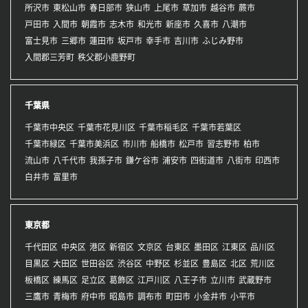
所沢市
東松山市
春日部市
狭山市
上尾市
草加市
越谷市
蕨市
戸田市
入間市
朝霞市
志木市
和光市
新座市
久喜市
八潮市
富士見市
三郷市
蓮田市
坂戸市
幸手市
吉川市
ふじみ野市
入間郡三芳町
秩父郡小鹿野町
千葉県
千葉市中央区
千葉市花見川区
千葉市稲毛区
千葉市若葉区
千葉市緑区
千葉市美浜区
市川市
船橋市
松戸市
習志野市
柏市
流山市
八千代市
我孫子市
鎌ケ谷市
浦安市
四街道市
八街市
印西市
白井市
富里市
東京都
千代田区
中央区
港区
新宿区
文京区
台東区
墨田区
江東区
品川区
目黒区
大田区
世田谷区
渋谷区
中野区
杉並区
豊島区
北区
荒川区
板橋区
練馬区
足立区
葛飾区
江戸川区
八王子市
立川市
武蔵野市
三鷹市
青梅市
府中市
昭島市
調布市
町田市
小金井市
小平市