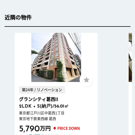
近隣の物件
築24年 / リノベーション
グランシティ葛西II
2LDK + S(納戸)/56.01㎡
東京都江戸川区中葛西1丁目
東京地下鉄東西線 葛西
5,790
万円
PRICE DOWN