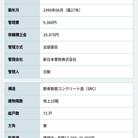
築年月
1999年06月（築27年）
管理費
9,360円
修繕積立金
19,470円
管理方式
全部委託
管理会社
新日本管財株式会社
管理人
日勤
構造
鉄骨鉄筋コンクリート造（SRC）
建物階数
地上10階
総戸数
72 戸
方角
東