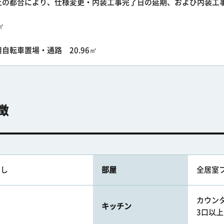
上の都合により、仕様変更・内装工事完了日の延期、および内装工
㎡
自転車置場・通路 20.96㎡
徴
なし
部屋
全居室
カウンタ
キッチン
3口以