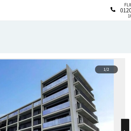
FL
012
1
1/2