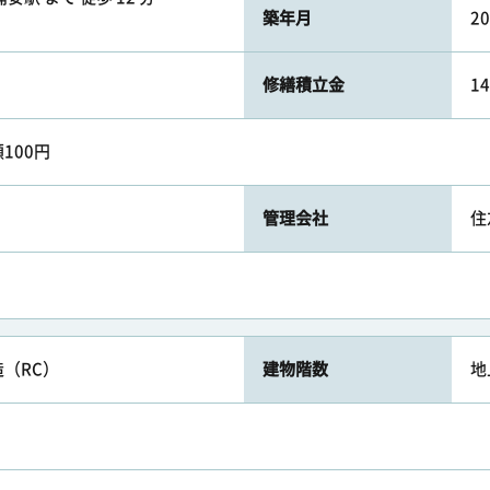
築年月
2
修繕積立金
1
100円
管理会社
住
（RC）
建物階数
地