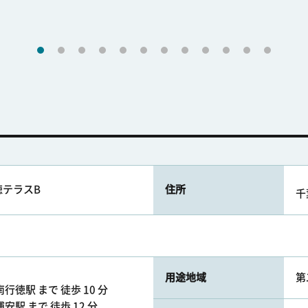
徳テラスB
住所
千
用途地域
第
行徳駅 まで 徒歩 10 分
駅 まで 徒歩 12 分