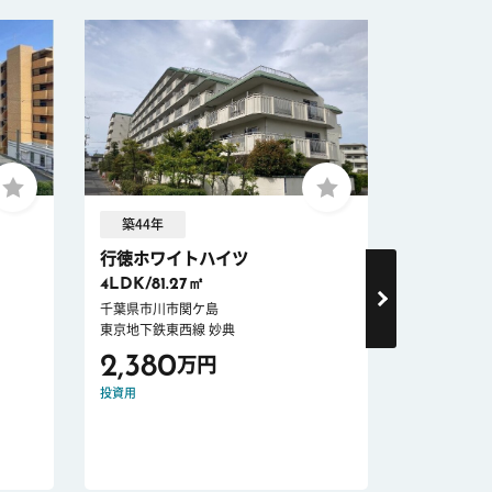
築44年
築20年 
行徳ホワイトハイツ
クレストシ
4LDK/81.27㎡
3LDK/70.
千葉県市川市関ケ島
千葉県市川
東京地下鉄東西線 妙典
東京地下鉄東
2,380
5,490
万円
投資用
ペット可
新耐