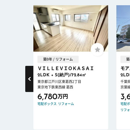
築9年 / リフォーム
築
ＶＩＬＬＥＶＩＯＫＡＳＡＩ
モア
ー/67.09
2LDK + S(納戸)/72.84㎡
2LD
東京都江戸川区東葛西2丁目
千葉
東京地下鉄東西線 葛西
京葉線
6,780
3,
万円
宅配ボックス
リフォーム
宅配ボ
リフォ