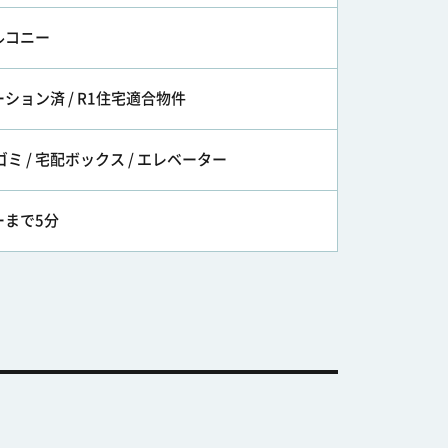
ルコニー
ション済 / R1住宅適合物件
ゴミ / 宅配ボックス / エレベーター
ーまで5分