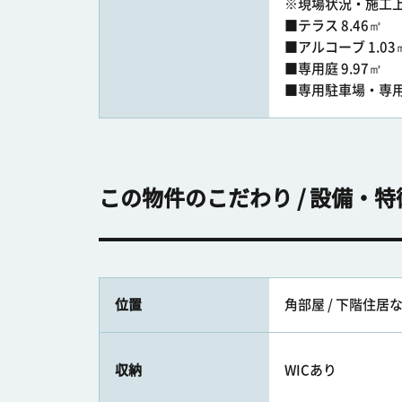
※現場状況・施工
■テラス 8.46㎡
■アルコーブ 1.03
■専用庭 9.97㎡
■専用駐車場・専用
この物件のこだわり / 設備・特
位置
角部屋 / 下階住居
収納
WICあり