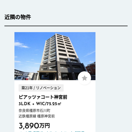
近隣の物件
築21年 / リノベーション
ピアッツァコート神宮前
3LDK + WIC/75.25㎡
奈良県橿原市石川町
近鉄橿原線 橿原神宮前
3,890
万円