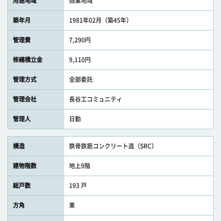
用途地域
商業地域
築年月
1981年02月（築45年）
管理費
7,290円
修繕積立金
9,110円
管理方式
全部委託
管理会社
長谷工コミュニティ
管理人
日勤
構造
鉄骨鉄筋コンクリート造（SRC）
建物階数
地上9階
総戸数
193 戸
方角
東