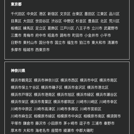
東京都
千代田区
中央区
港区
新宿区
文京区
台東区
墨田区
江東区
品川区
目黒区
大田区
世田谷区
渋谷区
中野区
杉並区
豊島区
北区
荒川区
板橋区
練馬区
足立区
葛飾区
江戸川区
八王子市
立川市
武蔵野市
三鷹市
青梅市
府中市
昭島市
調布市
町田市
小金井市
小平市
日野市
東村山市
国分寺市
国立市
福生市
狛江市
東大和市
清瀬市
多摩市
稲城市
西東京市
神奈川県
横浜市鶴見区
横浜市神奈川区
横浜市西区
横浜市中区
横浜市南区
横浜市保土ケ谷区
横浜市磯子区
横浜市金沢区
横浜市港北区
横浜市戸塚区
横浜市港南区
横浜市旭区
横浜市緑区
横浜市瀬谷区
横浜市栄区
横浜市青葉区
横浜市都筑区
川崎市川崎区
川崎市幸区
川崎市中原区
川崎市高津区
川崎市多摩区
川崎市宮前区
川崎市麻生区
相模原市緑区
相模原市中央区
相模原市南区
横須賀市
平塚市
鎌倉市
藤沢市
小田原市
茅ヶ崎市
逗子市
三浦市
秦野市
厚木市
大和市
海老名市
座間市
綾瀬市
中郡大磯町