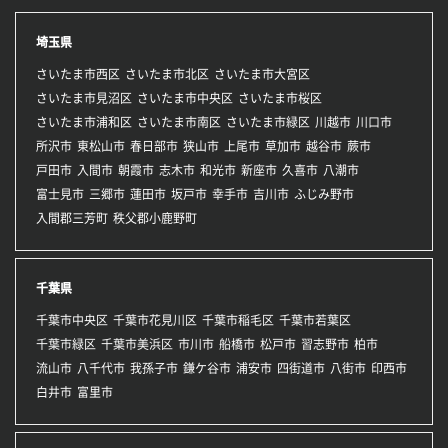
埼玉県
さいたま市西区
さいたま市北区
さいたま市大宮区
さいたま市見沼区
さいたま市中央区
さいたま市桜区
さいたま市浦和区
さいたま市南区
さいたま市緑区
川越市
川口市
所沢市
東松山市
春日部市
狭山市
上尾市
草加市
越谷市
蕨市
戸田市
入間市
朝霞市
志木市
和光市
新座市
久喜市
八潮市
富士見市
三郷市
蓮田市
坂戸市
幸手市
吉川市
ふじみ野市
入間郡三芳町
秩父郡小鹿野町
千葉県
千葉市中央区
千葉市花見川区
千葉市稲毛区
千葉市若葉区
千葉市緑区
千葉市美浜区
市川市
船橋市
松戸市
習志野市
柏市
流山市
八千代市
我孫子市
鎌ケ谷市
浦安市
四街道市
八街市
印西市
白井市
富里市