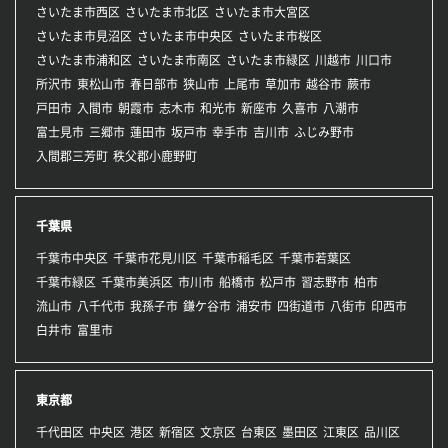
さいたま市西区
さいたま市北区
さいたま市大宮区
さいたま市見沼区
さいたま市中央区
さいたま市桜区
さいたま市浦和区
さいたま市南区
さいたま市緑区
川越市
川口市
所沢市
東松山市
春日部市
狭山市
上尾市
草加市
越谷市
蕨市
戸田市
入間市
朝霞市
志木市
和光市
新座市
久喜市
八潮市
富士見市
三郷市
蓮田市
坂戸市
幸手市
吉川市
ふじみ野市
入間郡三芳町
秩父郡小鹿野町
千葉県
千葉市中央区
千葉市花見川区
千葉市稲毛区
千葉市若葉区
千葉市緑区
千葉市美浜区
市川市
船橋市
松戸市
習志野市
柏市
流山市
八千代市
我孫子市
鎌ケ谷市
浦安市
四街道市
八街市
印西市
白井市
富里市
東京都
千代田区
中央区
港区
新宿区
文京区
台東区
墨田区
江東区
品川区