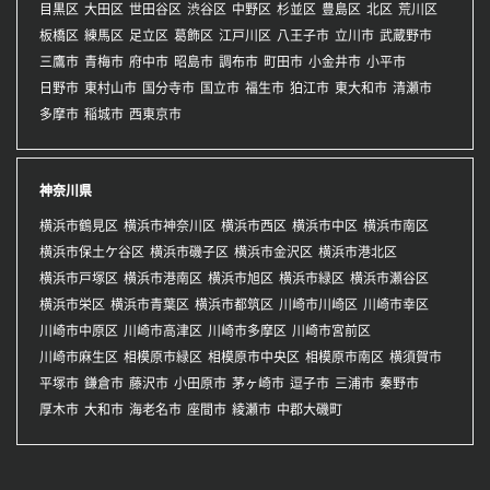
目黒区
大田区
世田谷区
渋谷区
中野区
杉並区
豊島区
北区
荒川区
板橋区
練馬区
足立区
葛飾区
江戸川区
八王子市
立川市
武蔵野市
三鷹市
青梅市
府中市
昭島市
調布市
町田市
小金井市
小平市
日野市
東村山市
国分寺市
国立市
福生市
狛江市
東大和市
清瀬市
多摩市
稲城市
西東京市
神奈川県
横浜市鶴見区
横浜市神奈川区
横浜市西区
横浜市中区
横浜市南区
横浜市保土ケ谷区
横浜市磯子区
横浜市金沢区
横浜市港北区
横浜市戸塚区
横浜市港南区
横浜市旭区
横浜市緑区
横浜市瀬谷区
横浜市栄区
横浜市青葉区
横浜市都筑区
川崎市川崎区
川崎市幸区
川崎市中原区
川崎市高津区
川崎市多摩区
川崎市宮前区
川崎市麻生区
相模原市緑区
相模原市中央区
相模原市南区
横須賀市
平塚市
鎌倉市
藤沢市
小田原市
茅ヶ崎市
逗子市
三浦市
秦野市
厚木市
大和市
海老名市
座間市
綾瀬市
中郡大磯町