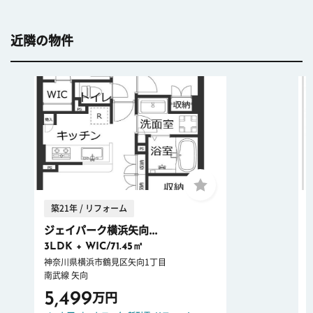
近隣の物件
築21年 / リフォーム
ジェイパーク横浜矢向...
3LDK + WIC/71.45㎡
神奈川県横浜市鶴見区矢向1丁目
南武線 矢向
5,499
万円