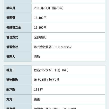
築年月
2001年02月（築25年）
管理費
16,400円
修繕積立金
19,800円
管理方式
全部委託
管理会社
株式会社長谷工コミュニティ
管理人
日勤
構造
鉄筋コンクリート造（RC）
建物階数
地上21階 / 地下2階
総戸数
134 戸
方角
南東