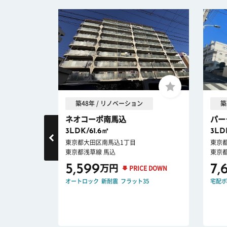
築48年 / リノベーション
築
ネオコーポ南馬込
パー
3LDK/61.6㎡
3LD
東京都大田区南馬込1丁目
東京
東京都浅草線 馬込
東京
5,599
7,
万円
PRICE DOWN
オートロック
新耐震
フラット35
宅配ボ