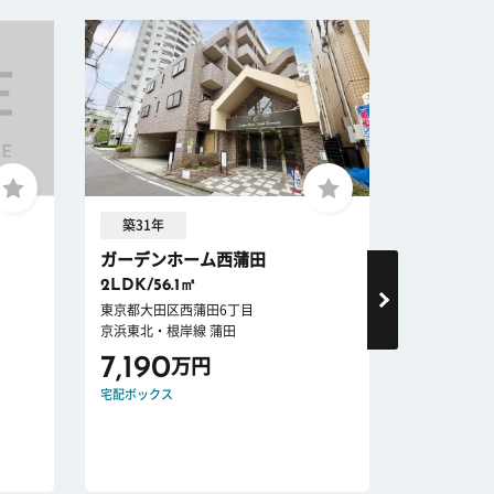
築31年
築49年
ガーデンホーム西蒲田
日商岩井大
2LDK/56.1㎡
4LDK/84
東京都大田区西蒲田6丁目
東京都大田区
京浜東北・根岸線 蒲田
東急大井町線
7,190
9,280
万円
宅配ボックス
オートロック