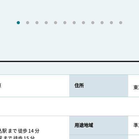
原
住所
東
用途地域
準
 まで 徒歩 14 分
まで 徒歩 15 分