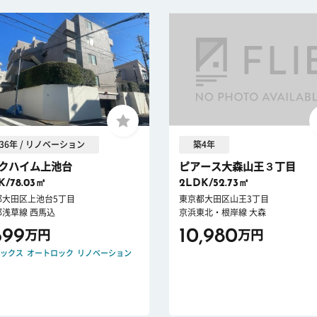
36年 / リノベーション
築4年
クハイム上池台
ピアース大森山王３丁目
K/78.03㎡
2LDK/52.73㎡
都大田区上池台5丁目
東京都大田区山王3丁目
都浅草線 西馬込
京浜東北・根岸線 大森
699
10,980
万円
万円
ックス
オートロック
リノベーション