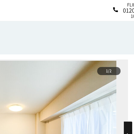
FL
012
1
1/2