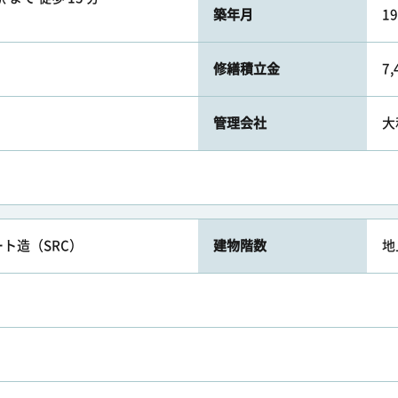
築年月
1
修繕積立金
7
管理会社
大
ト造（SRC）
建物階数
地