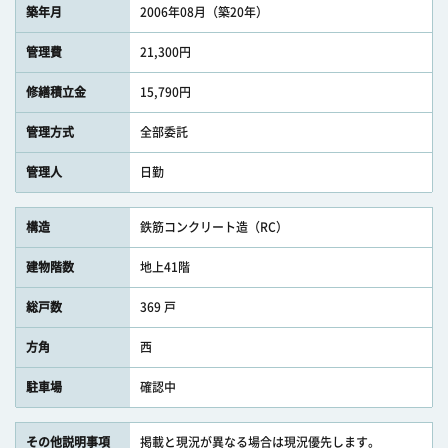
築年月
2006年08月（築20年）
管理費
21,300円
修繕積立金
15,790円
管理方式
全部委託
管理人
日勤
構造
鉄筋コンクリート造（RC）
建物階数
地上41階
総戸数
369 戸
方角
西
駐車場
確認中
その他説明事項
掲載と現況が異なる場合は現況優先します。