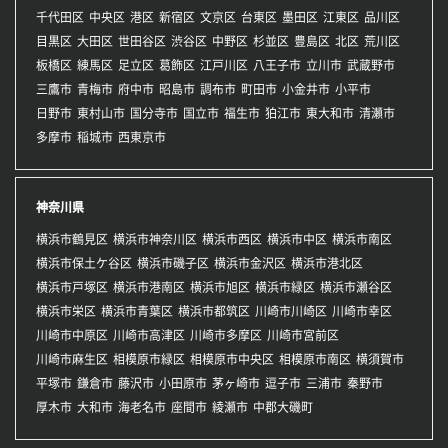
千代田区
中央区
港区
新宿区
文京区
台東区
墨田区
江東区
品川区
目黒区
大田区
世田谷区
渋谷区
中野区
杉並区
豊島区
北区
荒川区
板橋区
練馬区
足立区
葛飾区
江戸川区
八王子市
立川市
武蔵野市
三鷹市
青梅市
府中市
昭島市
調布市
町田市
小金井市
小平市
日野市
東村山市
国分寺市
国立市
福生市
狛江市
東大和市
清瀬市
多摩市
稲城市
西東京市
神奈川県
横浜市鶴見区
横浜市神奈川区
横浜市西区
横浜市中区
横浜市南区
横浜市保土ケ谷区
横浜市磯子区
横浜市金沢区
横浜市港北区
横浜市戸塚区
横浜市港南区
横浜市旭区
横浜市緑区
横浜市瀬谷区
横浜市栄区
横浜市青葉区
横浜市都筑区
川崎市川崎区
川崎市幸区
川崎市中原区
川崎市高津区
川崎市多摩区
川崎市宮前区
川崎市麻生区
相模原市緑区
相模原市中央区
相模原市南区
横須賀市
平塚市
鎌倉市
藤沢市
小田原市
茅ヶ崎市
逗子市
三浦市
秦野市
厚木市
大和市
海老名市
座間市
綾瀬市
中郡大磯町