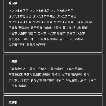
埼玉県
さいたま市西区
さいたま市北区
さいたま市大宮区
さいたま市見沼区
さいたま市中央区
さいたま市桜区
さいたま市浦和区
さいたま市南区
さいたま市緑区
川越市
川口市
所沢市
東松山市
春日部市
狭山市
上尾市
草加市
越谷市
蕨市
戸田市
入間市
朝霞市
志木市
和光市
新座市
久喜市
八潮市
富士見市
三郷市
蓮田市
坂戸市
幸手市
吉川市
ふじみ野市
入間郡三芳町
秩父郡小鹿野町
千葉県
千葉市中央区
千葉市花見川区
千葉市稲毛区
千葉市若葉区
千葉市緑区
千葉市美浜区
市川市
船橋市
松戸市
習志野市
柏市
流山市
八千代市
我孫子市
鎌ケ谷市
浦安市
四街道市
八街市
印西市
白井市
富里市
東京都