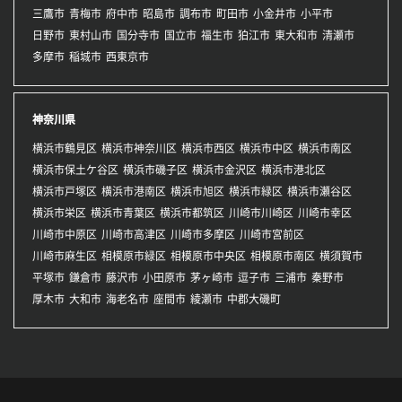
三鷹市
青梅市
府中市
昭島市
調布市
町田市
小金井市
小平市
日野市
東村山市
国分寺市
国立市
福生市
狛江市
東大和市
清瀬市
多摩市
稲城市
西東京市
神奈川県
横浜市鶴見区
横浜市神奈川区
横浜市西区
横浜市中区
横浜市南区
横浜市保土ケ谷区
横浜市磯子区
横浜市金沢区
横浜市港北区
横浜市戸塚区
横浜市港南区
横浜市旭区
横浜市緑区
横浜市瀬谷区
横浜市栄区
横浜市青葉区
横浜市都筑区
川崎市川崎区
川崎市幸区
川崎市中原区
川崎市高津区
川崎市多摩区
川崎市宮前区
川崎市麻生区
相模原市緑区
相模原市中央区
相模原市南区
横須賀市
平塚市
鎌倉市
藤沢市
小田原市
茅ヶ崎市
逗子市
三浦市
秦野市
厚木市
大和市
海老名市
座間市
綾瀬市
中郡大磯町