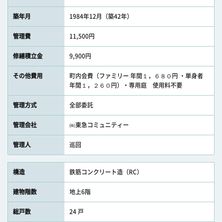
築年月
1984年12月（築42年）
管理費
11,500円
修繕積立金
9,900円
その他費用
町内会費（ファミリー 年間１，６８０円 ・単身者
年間１，２６０円）・専用庭 使用料不要
管理方式
全部委託
管理会社
㈱東急コミュニティー
管理人
巡回
構造
鉄筋コンクリート造（RC）
建物階数
地上6階
総戸数
24 戸