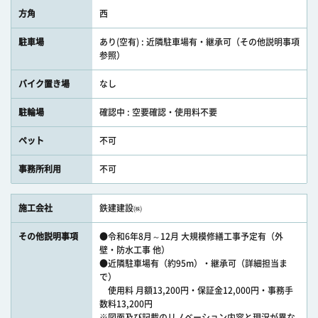
方角
西
駐車場
あり(空有) : 近隣駐車場有・継承可（その他説明事項
参照）
バイク置き場
なし
駐輪場
確認中 : 空要確認・使用料不要
ペット
不可
事務所利用
不可
施工会社
鉄建建設㈱
その他説明事項
●令和6年8月～12月 大規模修繕工事予定有（外
壁・防水工事 他）
●近隣駐車場有（約95m）・継承可（詳細担当ま
で）
使用料 月額13,200円・保証金12,000円・事務手
数料13,200円
※図面及び記載のリノベーション内容と現況が異な