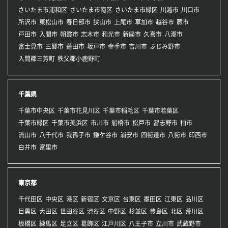
さいたま市浦和区
さいたま市南区
さいたま市緑区
川越市
川口市
所沢市
東松山市
春日部市
狭山市
上尾市
草加市
越谷市
蕨市
戸田市
入間市
朝霞市
志木市
和光市
新座市
久喜市
八潮市
富士見市
三郷市
蓮田市
坂戸市
幸手市
吉川市
ふじみ野市
入間郡三芳町
秩父郡小鹿野町
千葉県
千葉市中央区
千葉市花見川区
千葉市稲毛区
千葉市若葉区
千葉市緑区
千葉市美浜区
市川市
船橋市
松戸市
習志野市
柏市
流山市
八千代市
我孫子市
鎌ケ谷市
浦安市
四街道市
八街市
印西市
白井市
富里市
東京都
千代田区
中央区
港区
新宿区
文京区
台東区
墨田区
江東区
品川区
目黒区
大田区
世田谷区
渋谷区
中野区
杉並区
豊島区
北区
荒川区
板橋区
練馬区
足立区
葛飾区
江戸川区
八王子市
立川市
武蔵野市