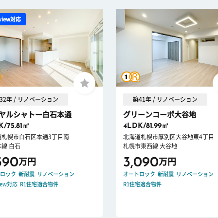
view対応
32年 / リノベーション
築41年 / リノベーション
ヤルシャトー白石本通
グリーンコーポ大谷地
K/75.81㎡
4LDK/81.99㎡
道札幌市白石区本通3丁目南
北海道札幌市厚別区大谷地東4丁目
線 白石
札幌市東西線 大谷地
590
3,090
万円
万円
ロック
新耐震
リノベーション
オートロック
新耐震
リノベーション
iew対応
R1住宅適合物件
R1住宅適合物件