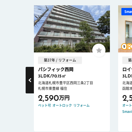
Sma
築37年 / リフォーム
築
石
パシフィック西岡
ロイ
3LDK/70.15㎡
3LD
目
北海道札幌市豊平区西岡三条2丁目
北海
札幌市東豊線 福住
函館本
2,590
2,
万円
ノベーション
ペット可
オートロック
リフォーム
オート
Smav