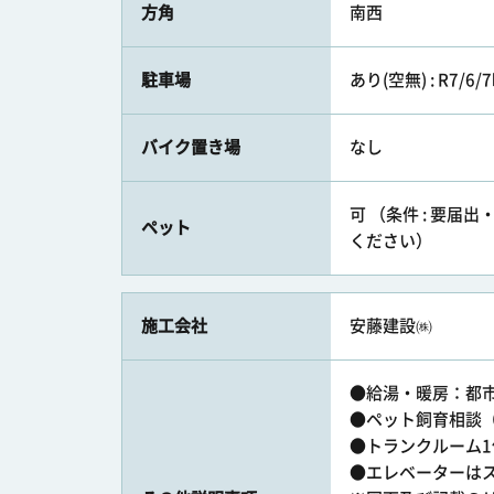
方角
南西
駐車場
あり(空無) : R7/6/
バイク置き場
なし
可 （条件 : 要
ペット
ください）
施工会社
安藤建設㈱
●給湯・暖房：都
●ペット飼育相談
●トランクルーム1
●エレベーターは