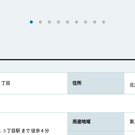
３丁目
住所
北
用途地域
第
３丁目駅 まで 徒歩 4 分