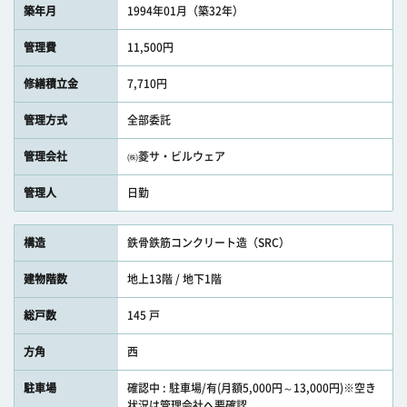
築年月
1994年01月（築32年）
管理費
11,500円
修繕積立金
7,710円
管理方式
全部委託
管理会社
㈱菱サ・ビルウェア
管理人
日勤
構造
鉄骨鉄筋コンクリート造（SRC）
建物階数
地上13階 / 地下1階
総戸数
145 戸
方角
西
駐車場
確認中 : 駐車場/有(月額5,000円～13,000円)※空き
状況は管理会社へ要確認