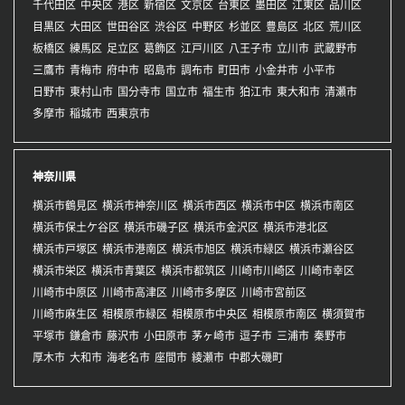
千代田区
中央区
港区
新宿区
文京区
台東区
墨田区
江東区
品川区
目黒区
大田区
世田谷区
渋谷区
中野区
杉並区
豊島区
北区
荒川区
板橋区
練馬区
足立区
葛飾区
江戸川区
八王子市
立川市
武蔵野市
三鷹市
青梅市
府中市
昭島市
調布市
町田市
小金井市
小平市
日野市
東村山市
国分寺市
国立市
福生市
狛江市
東大和市
清瀬市
多摩市
稲城市
西東京市
神奈川県
横浜市鶴見区
横浜市神奈川区
横浜市西区
横浜市中区
横浜市南区
横浜市保土ケ谷区
横浜市磯子区
横浜市金沢区
横浜市港北区
横浜市戸塚区
横浜市港南区
横浜市旭区
横浜市緑区
横浜市瀬谷区
横浜市栄区
横浜市青葉区
横浜市都筑区
川崎市川崎区
川崎市幸区
川崎市中原区
川崎市高津区
川崎市多摩区
川崎市宮前区
川崎市麻生区
相模原市緑区
相模原市中央区
相模原市南区
横須賀市
平塚市
鎌倉市
藤沢市
小田原市
茅ヶ崎市
逗子市
三浦市
秦野市
厚木市
大和市
海老名市
座間市
綾瀬市
中郡大磯町