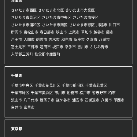
埼玉県
さいたま市西区
さいたま市北区
さいたま市大宮区
さいたま市見沼区
さいたま市中央区
さいたま市桜区
さいたま市浦和区
さいたま市南区
さいたま市緑区
川越市
川口市
所沢市
東松山市
春日部市
狭山市
上尾市
草加市
越谷市
蕨市
戸田市
入間市
朝霞市
志木市
和光市
新座市
久喜市
八潮市
富士見市
三郷市
蓮田市
坂戸市
幸手市
吉川市
ふじみ野市
入間郡三芳町
秩父郡小鹿野町
千葉県
千葉市中央区
千葉市花見川区
千葉市稲毛区
千葉市若葉区
千葉市緑区
千葉市美浜区
市川市
船橋市
松戸市
習志野市
柏市
流山市
八千代市
我孫子市
鎌ケ谷市
浦安市
四街道市
八街市
印西市
白井市
富里市
東京都