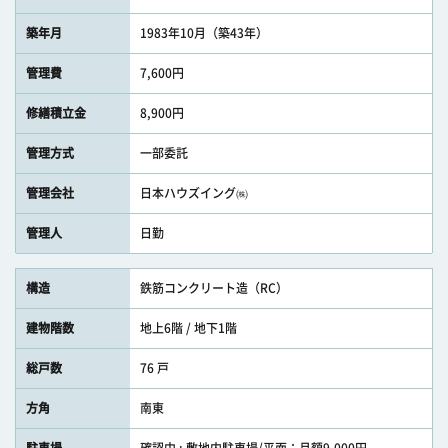
築年月
1983年10月（築43年）
管理費
7,600円
修繕積立金
8,900円
管理方式
一部委託
管理会社
日本ハウズイング㈱
管理人
日勤
構造
鉄筋コンクリート造（RC）
建物階数
地上6階 / 地下1階
総戸数
76 戸
方角
南東