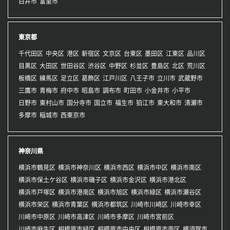
白井市
富里市
東京都
千代田区
中央区
港区
新宿区
文京区
台東区
墨田区
江東区
品川区
目黒区
大田区
世田谷区
渋谷区
中野区
杉並区
豊島区
北区
荒川区
板橋区
練馬区
足立区
葛飾区
江戸川区
八王子市
立川市
武蔵野市
三鷹市
青梅市
府中市
昭島市
調布市
町田市
小金井市
小平市
日野市
東村山市
国分寺市
国立市
福生市
狛江市
東大和市
清瀬市
多摩市
稲城市
西東京市
神奈川県
横浜市鶴見区
横浜市神奈川区
横浜市西区
横浜市中区
横浜市南区
横浜市保土ケ谷区
横浜市磯子区
横浜市金沢区
横浜市港北区
横浜市戸塚区
横浜市港南区
横浜市旭区
横浜市緑区
横浜市瀬谷区
横浜市栄区
横浜市青葉区
横浜市都筑区
川崎市川崎区
川崎市幸区
川崎市中原区
川崎市高津区
川崎市多摩区
川崎市宮前区
川崎市麻生区
相模原市緑区
相模原市中央区
相模原市南区
横須賀市