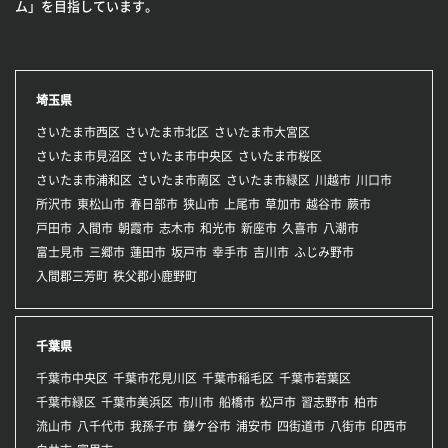
ム」を目指しています。
埼玉県
さいたま市西区
さいたま市北区
さいたま市大宮区
さいたま市見沼区
さいたま市中央区
さいたま市桜区
さいたま市浦和区
さいたま市南区
さいたま市緑区
川越市
川口市
所沢市
東松山市
春日部市
狭山市
上尾市
草加市
越谷市
蕨市
戸田市
入間市
朝霞市
志木市
和光市
新座市
久喜市
八潮市
富士見市
三郷市
蓮田市
坂戸市
幸手市
吉川市
ふじみ野市
入間郡三芳町
秩父郡小鹿野町
千葉県
千葉市中央区
千葉市花見川区
千葉市稲毛区
千葉市若葉区
千葉市緑区
千葉市美浜区
市川市
船橋市
松戸市
習志野市
柏市
流山市
八千代市
我孫子市
鎌ケ谷市
浦安市
四街道市
八街市
印西市