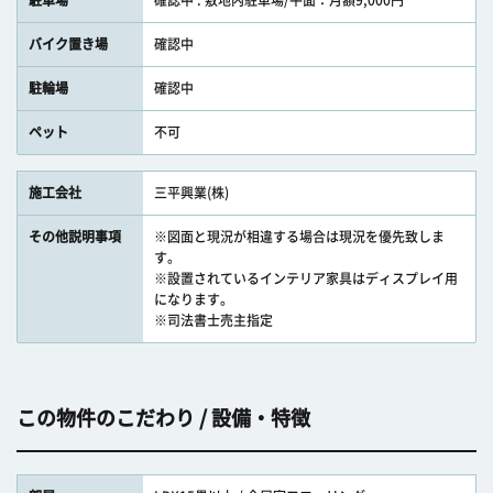
駐車場
確認中 : 敷地内駐車場/平面：月額9,000円
バイク置き場
確認中
駐輪場
確認中
ペット
不可
施工会社
三平興業(株)
その他説明事項
※図面と現況が相違する場合は現況を優先致しま
す。
※設置されているインテリア家具はディスプレイ用
になります。
※司法書士売主指定
この物件のこだわり / 設備・特徴