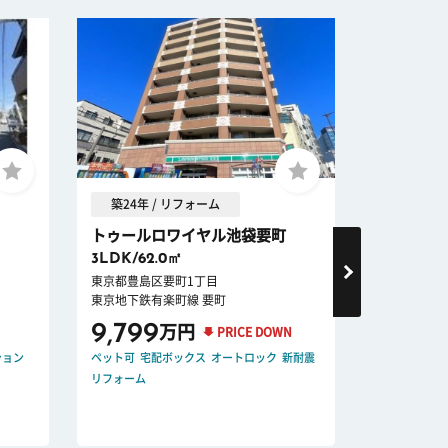
築24年 / リフォーム
築57年 
トゥールロワイヤル池袋要町
東中野コ
3LDK/62.0㎡
1LDK/35.
東京都豊島区要町1丁目
東京都中野区
東京地下鉄有楽町線 要町
東京都大江戸
9,799
3,399
万円
PRICE DOWN
ション
ペット可
宅配ボックス
オートロック
新耐震
リノベーショ
リフォーム