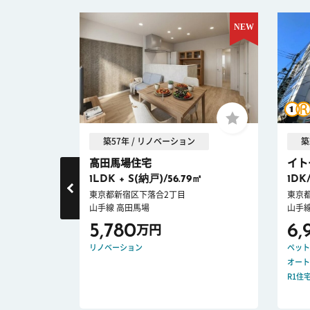
築57年 / リノベーション
築
竹向原
高田馬場住宅
イト
1LDK + S(納戸)/56.79㎡
1DK
東京都新宿区下落合2丁目
東京
山手線 高田馬場
山手線
5,780
6,
万円
ロック
リノベーション
ペット
オート
R1住