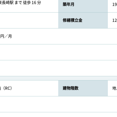
長崎駅 まで 徒歩 16 分
築年月
1
修繕積立金
1
0円／月
（RC）
建物階数
地