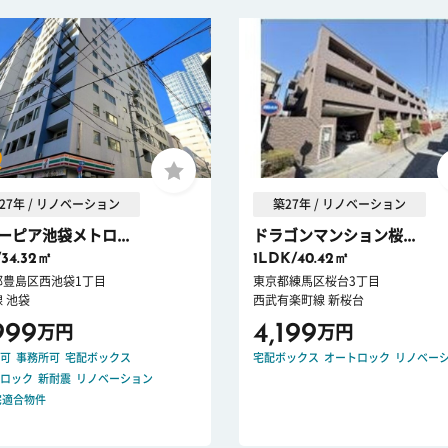
27年 / リノベーション
築27年 / リノベーション
ーピア池袋メトロ...
ドラゴンマンション桜...
/34.32㎡
1LDK/40.42㎡
都豊島区西池袋1丁目
東京都練馬区桜台3丁目
 池袋
西武有楽町線 新桜台
999
4,199
万円
万円
可
事務所可
宅配ボックス
宅配ボックス
オートロック
リノベー
ロック
新耐震
リノベーション
宅適合物件