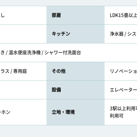
なし
部屋
LDK15畳以
キッチン
浄水器 / シ
焚き / 温水便座洗浄機 / シャワー付洗面台
ラス / 専用庭
その他
リノベーショ
設備
エレベータ
3駅以上利用可
ーホン
立地・環境
利用可