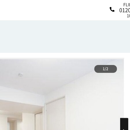
FL
012
1
1/2