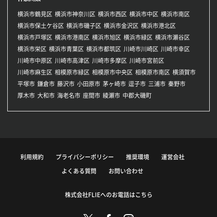
横浜市鶴見区
横浜市神奈川区
横浜市西区
横浜市中区
横浜市南区
横浜市保土ケ谷区
横浜市磯子区
横浜市金沢区
横浜市港北区
横浜市戸塚区
横浜市港南区
横浜市旭区
横浜市緑区
横浜市瀬谷区
横浜市栄区
横浜市青葉区
横浜市都筑区
川崎市川崎区
川崎市幸区
川崎市中原区
川崎市高津区
川崎市多摩区
川崎市宮前区
川崎市麻生区
相模原市緑区
相模原市中央区
相模原市南区
横須賀市
平塚市
鎌倉市
藤沢市
小田原市
茅ヶ崎市
逗子市
三浦市
秦野市
厚木市
大和市
海老名市
座間市
綾瀬市
中郡大磯町
利用規約
プライバシーポリシー
推奨環境
運営会社
よくある質問
お問い合わせ
株式会社FLIEへのお電話はこちら