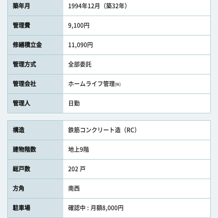
築年月
1994年12月（築32年）
管理費
9,100円
修繕積立金
11,090円
管理方式
全部委託
管理会社
ホームライフ管理㈱
管理人
日勤
構造
鉄筋コンクリート造（RC）
建物階数
地上9階
総戸数
202 戸
方角
南西
駐車場
確認中 : 月額8,000円