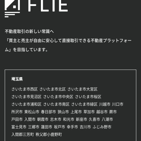
不動産取引の新しい常識へ
「買主と売主が自由に安心して直接取引できる不動産プラットフォー
ム」を目指しています。
埼玉県
さいたま市西区
さいたま市北区
さいたま市大宮区
さいたま市見沼区
さいたま市中央区
さいたま市桜区
さいたま市浦和区
さいたま市南区
さいたま市緑区
川越市
川口市
所沢市
東松山市
春日部市
狭山市
上尾市
草加市
越谷市
蕨市
戸田市
入間市
朝霞市
志木市
和光市
新座市
久喜市
八潮市
富士見市
三郷市
蓮田市
坂戸市
幸手市
吉川市
ふじみ野市
入間郡三芳町
秩父郡小鹿野町