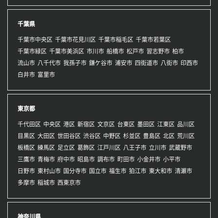
千葉県
千葉市中央区
千葉市花見川区
千葉市稲毛区
千葉市若葉区
千葉市緑区
千葉市美浜区
市川市
船橋市
松戸市
習志野市
柏市
流山市
八千代市
我孫子市
鎌ケ谷市
浦安市
四街道市
八街市
印西市
白井市
富里市
東京都
千代田区
中央区
港区
新宿区
文京区
台東区
墨田区
江東区
品川区
目黒区
大田区
世田谷区
渋谷区
中野区
杉並区
豊島区
北区
荒川区
板橋区
練馬区
足立区
葛飾区
江戸川区
八王子市
立川市
武蔵野市
三鷹市
青梅市
府中市
昭島市
調布市
町田市
小金井市
小平市
日野市
東村山市
国分寺市
国立市
福生市
狛江市
東大和市
清瀬市
多摩市
稲城市
西東京市
神奈川県