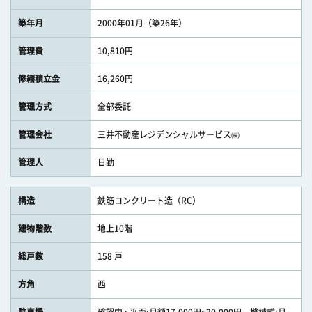
築年月
2000年01月（築26年）
管理費
10,810円
修繕積立金
16,260円
管理方式
全部委託
管理会社
三井不動産レジデンシャルサービス㈱
管理人
日勤
構造
鉄筋コンクリート造（RC）
建物階数
地上10階
総戸数
158 戸
方角
西