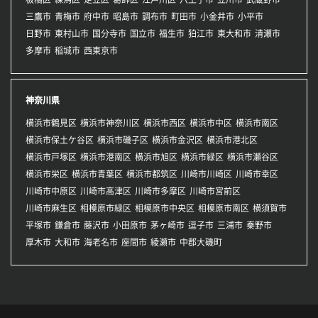
三鷹市
青梅市
府中市
昭島市
調布市
町田市
小金井市
小平市
日野市
東村山市
国分寺市
国立市
福生市
狛江市
東大和市
清瀬市
多摩市
稲城市
西東京市
神奈川県
横浜市鶴見区
横浜市神奈川区
横浜市西区
横浜市中区
横浜市南区
横浜市保土ケ谷区
横浜市磯子区
横浜市金沢区
横浜市港北区
横浜市戸塚区
横浜市港南区
横浜市旭区
横浜市緑区
横浜市瀬谷区
横浜市栄区
横浜市青葉区
横浜市都筑区
川崎市川崎区
川崎市幸区
川崎市中原区
川崎市高津区
川崎市多摩区
川崎市宮前区
川崎市麻生区
相模原市緑区
相模原市中央区
相模原市南区
横須賀市
平塚市
鎌倉市
藤沢市
小田原市
茅ヶ崎市
逗子市
三浦市
秦野市
厚木市
大和市
海老名市
座間市
綾瀬市
中郡大磯町