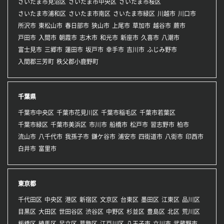
さいたま市見沼区
さいたま市中央区
さいたま市桜区
さいたま市浦和区
さいたま市南区
さいたま市緑区
川越市
川口市
所沢市
東松山市
春日部市
狭山市
上尾市
草加市
越谷市
蕨市
戸田市
入間市
朝霞市
志木市
和光市
新座市
久喜市
八潮市
富士見市
三郷市
蓮田市
坂戸市
幸手市
吉川市
ふじみ野市
入間郡三芳町
秩父郡小鹿野町
千葉県
千葉市中央区
千葉市花見川区
千葉市稲毛区
千葉市若葉区
千葉市緑区
千葉市美浜区
市川市
船橋市
松戸市
習志野市
柏市
流山市
八千代市
我孫子市
鎌ケ谷市
浦安市
四街道市
八街市
印西市
白井市
富里市
東京都
千代田区
中央区
港区
新宿区
文京区
台東区
墨田区
江東区
品川区
目黒区
大田区
世田谷区
渋谷区
中野区
杉並区
豊島区
北区
荒川区
板橋区
練馬区
足立区
葛飾区
江戸川区
八王子市
立川市
武蔵野市