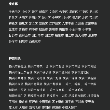
東京都
千代田区
中央区
港区
新宿区
文京区
台東区
墨田区
江東区
品川区
目黒区
大田区
世田谷区
渋谷区
中野区
杉並区
豊島区
北区
荒川区
板橋区
練馬区
足立区
葛飾区
江戸川区
八王子市
立川市
武蔵野市
三鷹市
青梅市
府中市
昭島市
調布市
町田市
小金井市
小平市
日野市
東村山市
国分寺市
国立市
福生市
狛江市
東大和市
清瀬市
多摩市
稲城市
西東京市
神奈川県
横浜市鶴見区
横浜市神奈川区
横浜市西区
横浜市中区
横浜市南区
横浜市保土ケ谷区
横浜市磯子区
横浜市金沢区
横浜市港北区
横浜市戸塚区
横浜市港南区
横浜市旭区
横浜市緑区
横浜市瀬谷区
横浜市栄区
横浜市青葉区
横浜市都筑区
川崎市川崎区
川崎市幸区
川崎市中原区
川崎市高津区
川崎市多摩区
川崎市宮前区
川崎市麻生区
相模原市緑区
相模原市中央区
相模原市南区
横須賀市
平塚市
鎌倉市
藤沢市
小田原市
茅ヶ崎市
逗子市
三浦市
秦野市
厚木市
大和市
海老名市
座間市
綾瀬市
中郡大磯町