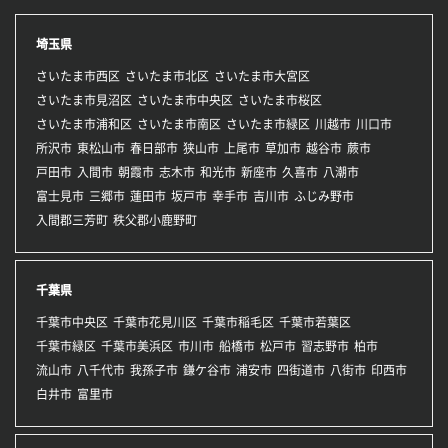
埼玉県
さいたま市西区
さいたま市北区
さいたま市大宮区
さいたま市見沼区
さいたま市中央区
さいたま市桜区
さいたま市浦和区
さいたま市南区
さいたま市緑区
川越市
川口市
所沢市
東松山市
春日部市
狭山市
上尾市
草加市
越谷市
蕨市
戸田市
入間市
朝霞市
志木市
和光市
新座市
久喜市
八潮市
富士見市
三郷市
蓮田市
坂戸市
幸手市
吉川市
ふじみ野市
入間郡三芳町
秩父郡小鹿野町
千葉県
千葉市中央区
千葉市花見川区
千葉市稲毛区
千葉市若葉区
千葉市緑区
千葉市美浜区
市川市
船橋市
松戸市
習志野市
柏市
流山市
八千代市
我孫子市
鎌ケ谷市
浦安市
四街道市
八街市
印西市
白井市
富里市