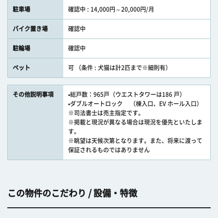
駐車場
確認中 : 14,000円～20,000円/月
バイク置き場
確認中
駐輪場
確認中
ペット
可 （条件 : 犬猫は計2匹まで※細則有）
その他説明事項
▪総戸数：965戸（ウエストタワーは186 戸）
▪ダブルオートロック （棟入口、EV ホール入口）
※司法書士は売主指定です。
※掲載と現況が異なる場合は現況を優先といたしま
す。
※眺望は天候次第となります。また、将来に渡って
保証されるものではありません
この物件のこだわり / 設備・特徴