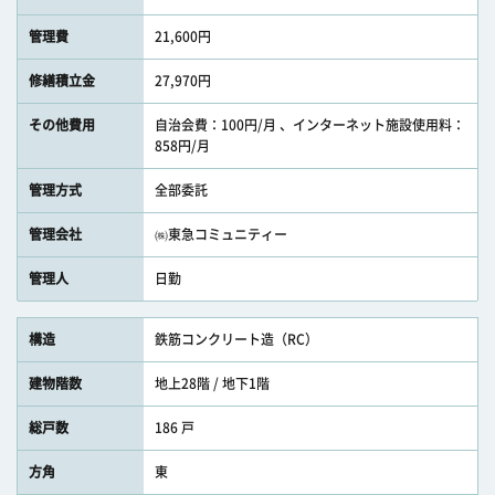
管理費
21,600円
修繕積立金
27,970円
その他費用
自治会費：100円/月 、インターネット施設使用料：
858円/月
管理方式
全部委託
管理会社
㈱東急コミュニティー
管理人
日勤
構造
鉄筋コンクリート造（RC）
建物階数
地上28階 / 地下1階
総戸数
186 戸
方角
東