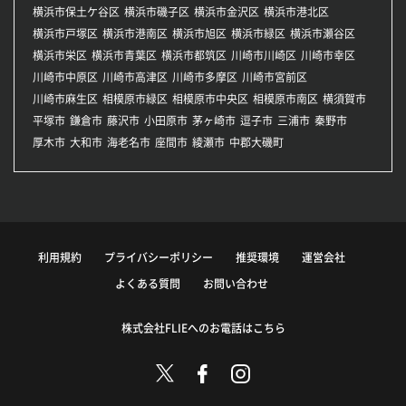
横浜市保土ケ谷区
横浜市磯子区
横浜市金沢区
横浜市港北区
横浜市戸塚区
横浜市港南区
横浜市旭区
横浜市緑区
横浜市瀬谷区
横浜市栄区
横浜市青葉区
横浜市都筑区
川崎市川崎区
川崎市幸区
川崎市中原区
川崎市高津区
川崎市多摩区
川崎市宮前区
川崎市麻生区
相模原市緑区
相模原市中央区
相模原市南区
横須賀市
平塚市
鎌倉市
藤沢市
小田原市
茅ヶ崎市
逗子市
三浦市
秦野市
厚木市
大和市
海老名市
座間市
綾瀬市
中郡大磯町
利用規約
プライバシーポリシー
推奨環境
運営会社
よくある質問
お問い合わせ
株式会社FLIEへのお電話はこちら