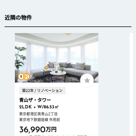
近隣の物件
築22年 / リノベーション
青山ザ・タワー
2LDK + W/86.53㎡
東京都港区南青山2丁目
東京地下鉄銀座線 外苑前
36,990
万円