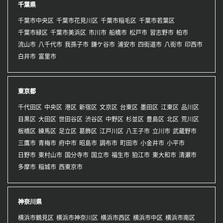
千葉県
千葉市中央区
千葉市花見川区
千葉市稲毛区
千葉市若葉区
千葉市緑区
千葉市美浜区
市川市
船橋市
松戸市
習志野市
柏市
流山市
八千代市
我孫子市
鎌ケ谷市
浦安市
四街道市
八街市
印西市
白井市
富里市
東京都
千代田区
中央区
港区
新宿区
文京区
台東区
墨田区
江東区
品川区
目黒区
大田区
世田谷区
渋谷区
中野区
杉並区
豊島区
北区
荒川区
板橋区
練馬区
足立区
葛飾区
江戸川区
八王子市
立川市
武蔵野市
三鷹市
青梅市
府中市
昭島市
調布市
町田市
小金井市
小平市
日野市
東村山市
国分寺市
国立市
福生市
狛江市
東大和市
清瀬市
多摩市
稲城市
西東京市
神奈川県
横浜市鶴見区
横浜市神奈川区
横浜市西区
横浜市中区
横浜市南区