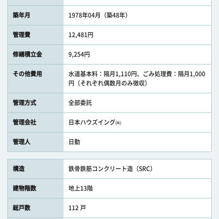
築年月
1978年04月（築48年）
管理費
12,481円
修繕積立金
9,254円
その他費用
水道基本料：隔月1,110円、ごみ処理費：隔月1,000
円（それぞれ偶数月のみ徴収）
管理方式
全部委託
管理会社
日本ハウズイング㈱
管理人
日勤
構造
鉄骨鉄筋コンクリート造（SRC）
建物階数
地上13階
総戸数
112 戸