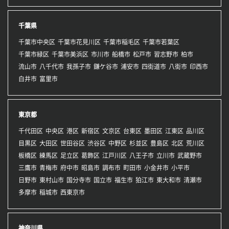
千葉県
千葉市中央区
千葉市花見川区
千葉市稲毛区
千葉市若葉区
千葉市緑区
千葉市美浜区
市川市
船橋市
松戸市
習志野市
柏市
流山市
八千代市
我孫子市
鎌ケ谷市
浦安市
四街道市
八街市
印西市
白井市
富里市
東京都
千代田区
中央区
港区
新宿区
文京区
台東区
墨田区
江東区
品川区
目黒区
大田区
世田谷区
渋谷区
中野区
杉並区
豊島区
北区
荒川区
板橋区
練馬区
足立区
葛飾区
江戸川区
八王子市
立川市
武蔵野市
三鷹市
青梅市
府中市
昭島市
調布市
町田市
小金井市
小平市
日野市
東村山市
国分寺市
国立市
福生市
狛江市
東大和市
清瀬市
多摩市
稲城市
西東京市
神奈川県