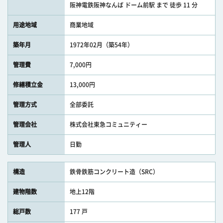
阪神電鉄阪神なんば ドーム前駅 まで 徒歩 11 分
用途地域
商業地域
築年月
1972年02月（築54年）
管理費
7,000円
修繕積立金
13,000円
管理方式
全部委託
管理会社
株式会社東急コミュニティー
管理人
日勤
構造
鉄骨鉄筋コンクリート造（SRC）
建物階数
地上12階
総戸数
177 戸