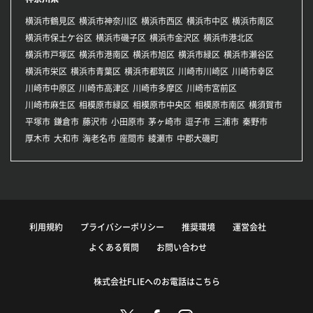
横浜市鶴見区
横浜市神奈川区
横浜市西区
横浜市中区
横浜市南区
横浜市保土ケ谷区
横浜市磯子区
横浜市金沢区
横浜市港北区
横浜市戸塚区
横浜市港南区
横浜市旭区
横浜市緑区
横浜市瀬谷区
横浜市栄区
横浜市青葉区
横浜市都筑区
川崎市川崎区
川崎市幸区
川崎市中原区
川崎市高津区
川崎市多摩区
川崎市宮前区
川崎市麻生区
相模原市緑区
相模原市中央区
相模原市南区
横須賀市
平塚市
鎌倉市
藤沢市
小田原市
茅ヶ崎市
逗子市
三浦市
秦野市
厚木市
大和市
海老名市
座間市
綾瀬市
中郡大磯町
利用規約
プライバシーポリシー
推奨環境
運営会社
よくある質問
お問い合わせ
株式会社FLIEへのお電話はこちら