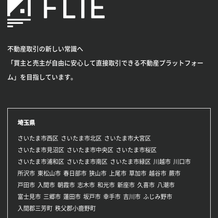
不動産取引の新しい常識へ
「買主と売主が自由に安心して直接取引できる不動産プラットフォー
ム」を目指しています。
埼玉県
さいたま市西区
さいたま市北区
さいたま市大宮区
さいたま市見沼区
さいたま市中央区
さいたま市桜区
さいたま市浦和区
さいたま市南区
さいたま市緑区
川越市
川口市
所沢市
東松山市
春日部市
狭山市
上尾市
草加市
越谷市
蕨市
戸田市
入間市
朝霞市
志木市
和光市
新座市
久喜市
八潮市
富士見市
三郷市
蓮田市
坂戸市
幸手市
吉川市
ふじみ野市
入間郡三芳町
秩父郡小鹿野町