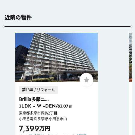
近隣の物件
築13年 / リフォーム
Brillia多摩ニ...
3LDK + W +DEN/83.07㎡
東京都多摩市諏訪2丁目
小田急電鉄多摩線 小田急永山
7,399
万円