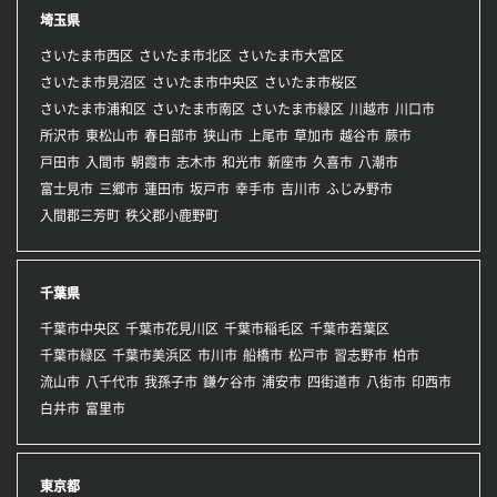
埼玉県
さいたま市西区
さいたま市北区
さいたま市大宮区
さいたま市見沼区
さいたま市中央区
さいたま市桜区
さいたま市浦和区
さいたま市南区
さいたま市緑区
川越市
川口市
所沢市
東松山市
春日部市
狭山市
上尾市
草加市
越谷市
蕨市
戸田市
入間市
朝霞市
志木市
和光市
新座市
久喜市
八潮市
富士見市
三郷市
蓮田市
坂戸市
幸手市
吉川市
ふじみ野市
入間郡三芳町
秩父郡小鹿野町
千葉県
千葉市中央区
千葉市花見川区
千葉市稲毛区
千葉市若葉区
千葉市緑区
千葉市美浜区
市川市
船橋市
松戸市
習志野市
柏市
流山市
八千代市
我孫子市
鎌ケ谷市
浦安市
四街道市
八街市
印西市
白井市
富里市
東京都