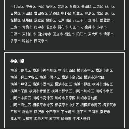
千代田区
中央区
港区
新宿区
文京区
台東区
墨田区
江東区
品川区
目黒区
大田区
世田谷区
渋谷区
中野区
杉並区
豊島区
北区
荒川区
板橋区
練馬区
足立区
葛飾区
江戸川区
八王子市
立川市
武蔵野市
三鷹市
青梅市
府中市
昭島市
調布市
町田市
小金井市
小平市
日野市
東村山市
国分寺市
国立市
福生市
狛江市
東大和市
清瀬市
多摩市
稲城市
西東京市
神奈川県
横浜市鶴見区
横浜市神奈川区
横浜市西区
横浜市中区
横浜市南区
横浜市保土ケ谷区
横浜市磯子区
横浜市金沢区
横浜市港北区
横浜市戸塚区
横浜市港南区
横浜市旭区
横浜市緑区
横浜市瀬谷区
横浜市栄区
横浜市青葉区
横浜市都筑区
川崎市川崎区
川崎市幸区
川崎市中原区
川崎市高津区
川崎市多摩区
川崎市宮前区
川崎市麻生区
相模原市緑区
相模原市中央区
相模原市南区
横須賀市
平塚市
鎌倉市
藤沢市
小田原市
茅ヶ崎市
逗子市
三浦市
秦野市
厚木市
大和市
海老名市
座間市
綾瀬市
中郡大磯町