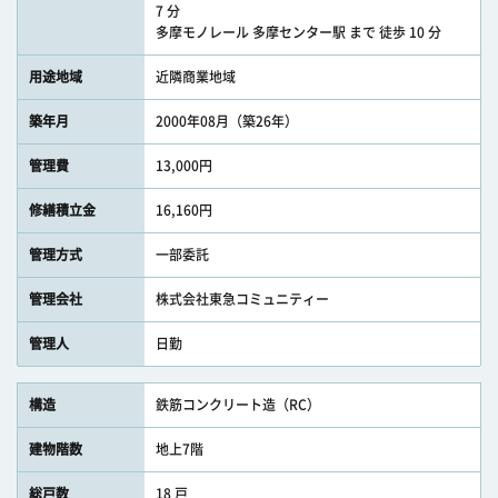
7 分
多摩モノレール 多摩センター駅 まで 徒歩 10 分
用途地域
近隣商業地域
築年月
2000年08月（築26年）
管理費
13,000円
修繕積立金
16,160円
管理方式
一部委託
管理会社
株式会社東急コミュニティー
管理人
日勤
構造
鉄筋コンクリート造（RC）
建物階数
地上7階
総戸数
18 戸