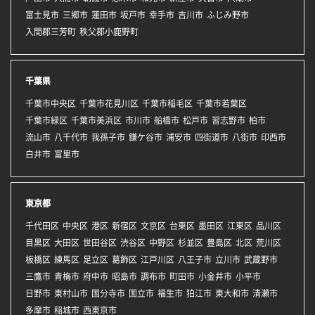
富士見市
三郷市
蓮田市
坂戸市
幸手市
吉川市
ふじみ野市
入間郡三芳町
秩父郡小鹿野町
千葉県
千葉市中央区
千葉市花見川区
千葉市稲毛区
千葉市若葉区
千葉市緑区
千葉市美浜区
市川市
船橋市
松戸市
習志野市
柏市
流山市
八千代市
我孫子市
鎌ケ谷市
浦安市
四街道市
八街市
印西市
白井市
富里市
東京都
千代田区
中央区
港区
新宿区
文京区
台東区
墨田区
江東区
品川区
目黒区
大田区
世田谷区
渋谷区
中野区
杉並区
豊島区
北区
荒川区
板橋区
練馬区
足立区
葛飾区
江戸川区
八王子市
立川市
武蔵野市
三鷹市
青梅市
府中市
昭島市
調布市
町田市
小金井市
小平市
日野市
東村山市
国分寺市
国立市
福生市
狛江市
東大和市
清瀬市
多摩市
稲城市
西東京市