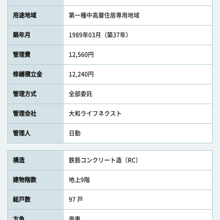
用途地域
第一種中高層住居専用地域
築年月
1989年03月（築37年）
管理費
12,560円
修繕積立金
12,240円
管理方式
全部委託
管理会社
大和ライフネクスト
管理人
日勤
構造
鉄筋コンクリート造（RC）
建物階数
地上9階
総戸数
97 戸
方角
南東