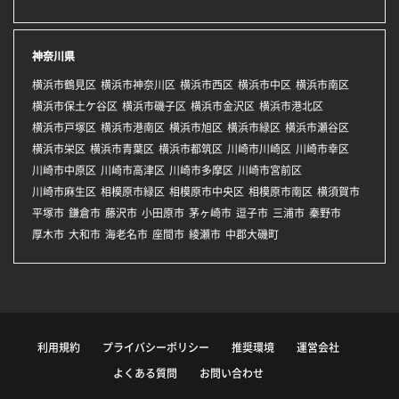
神奈川県
横浜市鶴見区
横浜市神奈川区
横浜市西区
横浜市中区
横浜市南区
横浜市保土ケ谷区
横浜市磯子区
横浜市金沢区
横浜市港北区
横浜市戸塚区
横浜市港南区
横浜市旭区
横浜市緑区
横浜市瀬谷区
横浜市栄区
横浜市青葉区
横浜市都筑区
川崎市川崎区
川崎市幸区
川崎市中原区
川崎市高津区
川崎市多摩区
川崎市宮前区
川崎市麻生区
相模原市緑区
相模原市中央区
相模原市南区
横須賀市
平塚市
鎌倉市
藤沢市
小田原市
茅ヶ崎市
逗子市
三浦市
秦野市
厚木市
大和市
海老名市
座間市
綾瀬市
中郡大磯町
利用規約
プライバシーポリシー
推奨環境
運営会社
よくある質問
お問い合わせ