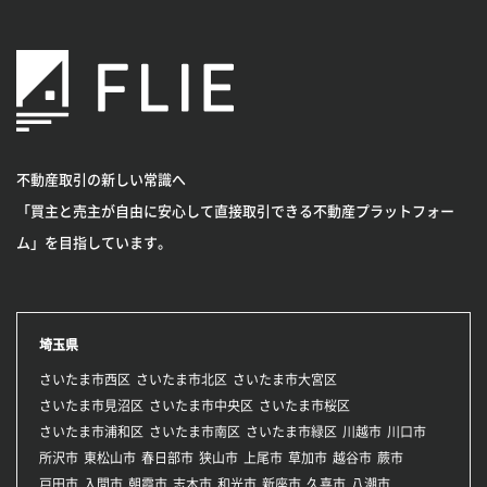
不動産取引の新しい常識へ
「買主と売主が自由に安心して直接取引できる不動産プラットフォー
ム」を目指しています。
埼玉県
さいたま市西区
さいたま市北区
さいたま市大宮区
さいたま市見沼区
さいたま市中央区
さいたま市桜区
さいたま市浦和区
さいたま市南区
さいたま市緑区
川越市
川口市
所沢市
東松山市
春日部市
狭山市
上尾市
草加市
越谷市
蕨市
戸田市
入間市
朝霞市
志木市
和光市
新座市
久喜市
八潮市