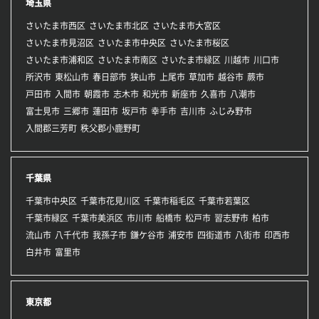
埼玉県
さいたま市西区
さいたま市北区
さいたま市大宮区
さいたま市見沼区
さいたま市中央区
さいたま市桜区
さいたま市浦和区
さいたま市南区
さいたま市緑区
川越市
川口市
所沢市
東松山市
春日部市
狭山市
上尾市
草加市
越谷市
蕨市
戸田市
入間市
朝霞市
志木市
和光市
新座市
久喜市
八潮市
富士見市
三郷市
蓮田市
坂戸市
幸手市
吉川市
ふじみ野市
入間郡三芳町
秩父郡小鹿野町
千葉県
千葉市中央区
千葉市花見川区
千葉市稲毛区
千葉市若葉区
千葉市緑区
千葉市美浜区
市川市
船橋市
松戸市
習志野市
柏市
流山市
八千代市
我孫子市
鎌ケ谷市
浦安市
四街道市
八街市
印西市
白井市
富里市
東京都