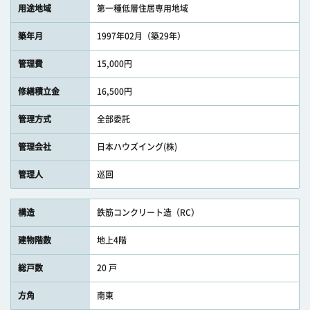
用途地域
第一種低層住居専用地域
築年月
1997年02月（築29年）
管理費
15,000円
修繕積立金
16,500円
管理方式
全部委託
管理会社
日本ハウズイング(株)
管理人
巡回
構造
鉄筋コンクリート造（RC）
建物階数
地上4階
総戸数
20 戸
方角
南東