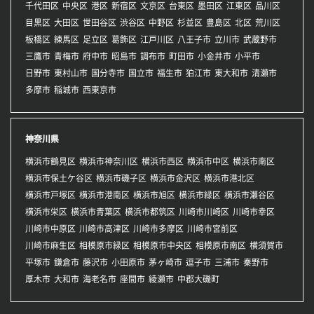
千代田区
中央区
港区
新宿区
文京区
台東区
墨田区
江東区
品川区
目黒区
大田区
世田谷区
渋谷区
中野区
杉並区
豊島区
北区
荒川区
板橋区
練馬区
足立区
葛飾区
江戸川区
八王子市
立川市
武蔵野市
三鷹市
青梅市
府中市
昭島市
調布市
町田市
小金井市
小平市
日野市
東村山市
国分寺市
国立市
福生市
狛江市
東大和市
清瀬市
多摩市
稲城市
西東京市
神奈川県
横浜市鶴見区
横浜市神奈川区
横浜市西区
横浜市中区
横浜市南区
横浜市保土ケ谷区
横浜市磯子区
横浜市金沢区
横浜市港北区
横浜市戸塚区
横浜市港南区
横浜市旭区
横浜市緑区
横浜市瀬谷区
横浜市栄区
横浜市青葉区
横浜市都筑区
川崎市川崎区
川崎市幸区
川崎市中原区
川崎市高津区
川崎市多摩区
川崎市宮前区
川崎市麻生区
相模原市緑区
相模原市中央区
相模原市南区
横須賀市
平塚市
鎌倉市
藤沢市
小田原市
茅ヶ崎市
逗子市
三浦市
秦野市
厚木市
大和市
海老名市
座間市
綾瀬市
中郡大磯町