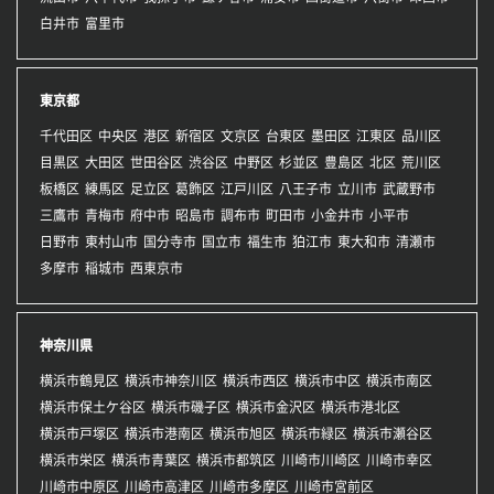
白井市
富里市
東京都
千代田区
中央区
港区
新宿区
文京区
台東区
墨田区
江東区
品川区
目黒区
大田区
世田谷区
渋谷区
中野区
杉並区
豊島区
北区
荒川区
板橋区
練馬区
足立区
葛飾区
江戸川区
八王子市
立川市
武蔵野市
三鷹市
青梅市
府中市
昭島市
調布市
町田市
小金井市
小平市
日野市
東村山市
国分寺市
国立市
福生市
狛江市
東大和市
清瀬市
多摩市
稲城市
西東京市
神奈川県
横浜市鶴見区
横浜市神奈川区
横浜市西区
横浜市中区
横浜市南区
横浜市保土ケ谷区
横浜市磯子区
横浜市金沢区
横浜市港北区
横浜市戸塚区
横浜市港南区
横浜市旭区
横浜市緑区
横浜市瀬谷区
横浜市栄区
横浜市青葉区
横浜市都筑区
川崎市川崎区
川崎市幸区
川崎市中原区
川崎市高津区
川崎市多摩区
川崎市宮前区