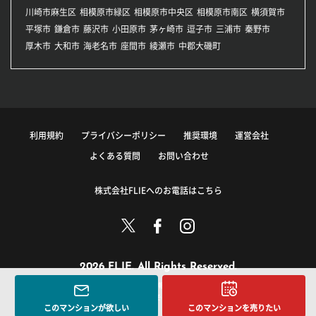
川崎市麻生区
相模原市緑区
相模原市中央区
相模原市南区
横須賀市
平塚市
鎌倉市
藤沢市
小田原市
茅ヶ崎市
逗子市
三浦市
秦野市
厚木市
大和市
海老名市
座間市
綾瀬市
中郡大磯町
利用規約
プライバシーポリシー
推奨環境
運営会社
よくある質問
お問い合わせ
株式会社FLIEへのお電話はこちら
2026 FLIE. All Rights Reserved.
このサイトに掲載している情報の無断転載を禁止します。
著作権は株式会社FLIEまたはその情報提供者に帰属します。
このマンションが欲しい
このマンションを売りたい