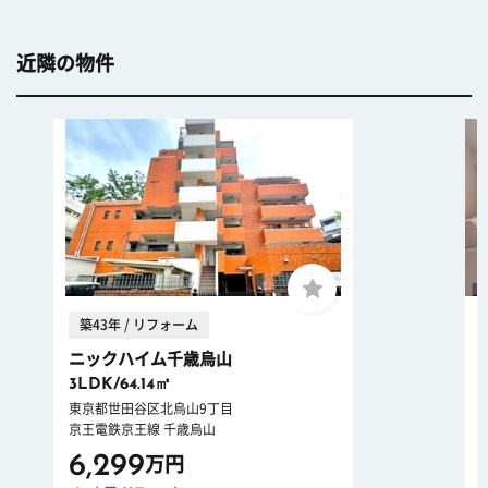
近隣の物件
築43年 / リフォーム
ニックハイム千歳烏山
3LDK/64.14㎡
東京都世田谷区北烏山9丁目
京王電鉄京王線 千歳烏山
6,299
万円