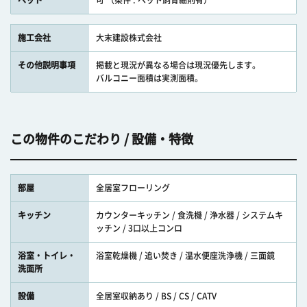
ペット
可 （条件 : ペット飼育細則有）
施工会社
大末建設株式会社
その他説明事項
掲載と現況が異なる場合は現況優先します。
バルコニー面積は実測面積。
この物件のこだわり / 設備・特徴
部屋
全居室フローリング
キッチン
カウンターキッチン / 食洗機 / 浄水器 / システムキ
ッチン / 3口以上コンロ
浴室・トイレ・
浴室乾燥機 / 追い焚き / 温水便座洗浄機 / 三面鏡
洗面所
設備
全居室収納あり / BS / CS / CATV