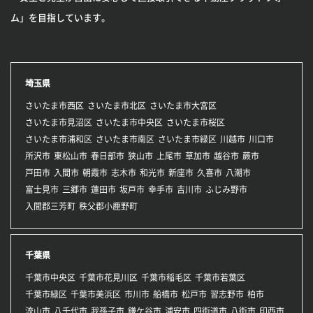
ム」を目指しています。
埼玉県
さいたま市西区
さいたま市北区
さいたま市大宮区
さいたま市見沼区
さいたま市中央区
さいたま市桜区
さいたま市浦和区
さいたま市南区
さいたま市緑区
川越市
川口市
所沢市
東松山市
春日部市
狭山市
上尾市
草加市
越谷市
蕨市
戸田市
入間市
朝霞市
志木市
和光市
新座市
久喜市
八潮市
富士見市
三郷市
蓮田市
坂戸市
幸手市
吉川市
ふじみ野市
入間郡三芳町
秩父郡小鹿野町
千葉県
千葉市中央区
千葉市花見川区
千葉市稲毛区
千葉市若葉区
千葉市緑区
千葉市美浜区
市川市
船橋市
松戸市
習志野市
柏市
流山市
八千代市
我孫子市
鎌ケ谷市
浦安市
四街道市
八街市
印西市