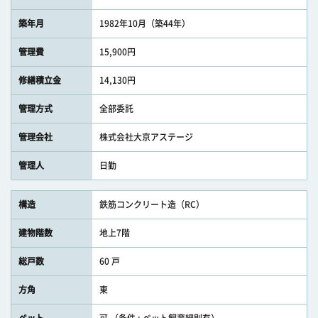
築年月
1982年10月（築44年）
管理費
15,900円
修繕積立金
14,130円
管理方式
全部委託
管理会社
株式会社大京アステージ
管理人
日勤
構造
鉄筋コンクリート造（RC）
建物階数
地上7階
総戸数
60 戸
方角
東