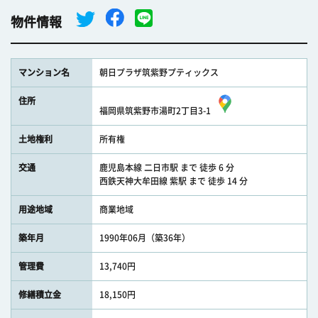
物件情報
マンション名
朝日プラザ筑紫野プティックス
住所
福岡県筑紫野市湯町2丁目3-1
土地権利
所有権
交通
鹿児島本線 二日市駅 まで 徒歩 6 分
西鉄天神大牟田線 紫駅 まで 徒歩 14 分
用途地域
商業地域
築年月
1990年06月（築36年）
管理費
13,740円
修繕積立金
18,150円