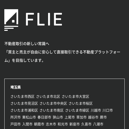
不動産取引の新しい常識へ
「買主と売主が自由に安心して直接取引できる不動産プラットフォー
ム」を目指しています。
埼玉県
さいたま市西区
さいたま市北区
さいたま市大宮区
さいたま市見沼区
さいたま市中央区
さいたま市桜区
さいたま市浦和区
さいたま市南区
さいたま市緑区
川越市
川口市
所沢市
東松山市
春日部市
狭山市
上尾市
草加市
越谷市
蕨市
戸田市
入間市
朝霞市
志木市
和光市
新座市
久喜市
八潮市