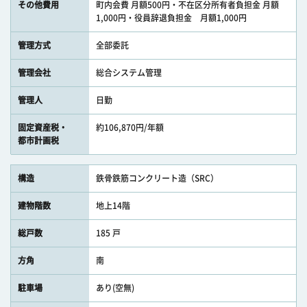
その他費用
町内会費 月額500円・不在区分所有者負担金 月額
1,000円・役員辞退負担金 月額1,000円
管理方式
全部委託
管理会社
総合システム管理
管理人
日勤
固定資産税・
約106,870円/年額
都市計画税
構造
鉄骨鉄筋コンクリート造（SRC）
建物階数
地上14階
総戸数
185 戸
方角
南
駐車場
あり(空無)