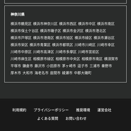
神奈川県
横浜市鶴見区
横浜市神奈川区
横浜市西区
横浜市中区
横浜市南区
横浜市保土ケ谷区
横浜市磯子区
横浜市金沢区
横浜市港北区
横浜市戸塚区
横浜市港南区
横浜市旭区
横浜市緑区
横浜市瀬谷区
横浜市栄区
横浜市青葉区
横浜市都筑区
川崎市川崎区
川崎市幸区
川崎市中原区
川崎市高津区
川崎市多摩区
川崎市宮前区
川崎市麻生区
相模原市緑区
相模原市中央区
相模原市南区
横須賀市
平塚市
鎌倉市
藤沢市
小田原市
茅ヶ崎市
逗子市
三浦市
秦野市
厚木市
大和市
海老名市
座間市
綾瀬市
中郡大磯町
利用規約
プライバシーポリシー
推奨環境
運営会社
よくある質問
お問い合わせ