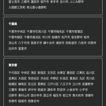
富士見市
三郷市
蓮田市
坂戸市
幸手市
吉川市
ふじみ野市
入間郡三芳町
秩父郡小鹿野町
千葉県
千葉市中央区
千葉市花見川区
千葉市稲毛区
千葉市若葉区
千葉市緑区
千葉市美浜区
市川市
船橋市
松戸市
習志野市
柏市
流山市
八千代市
我孫子市
鎌ケ谷市
浦安市
四街道市
八街市
印西市
白井市
富里市
東京都
千代田区
中央区
港区
新宿区
文京区
台東区
墨田区
江東区
品川区
目黒区
大田区
世田谷区
渋谷区
中野区
杉並区
豊島区
北区
荒川区
板橋区
練馬区
足立区
葛飾区
江戸川区
八王子市
立川市
武蔵野市
三鷹市
青梅市
府中市
昭島市
調布市
町田市
小金井市
小平市
日野市
東村山市
国分寺市
国立市
福生市
狛江市
東大和市
清瀬市
多摩市
稲城市
西東京市