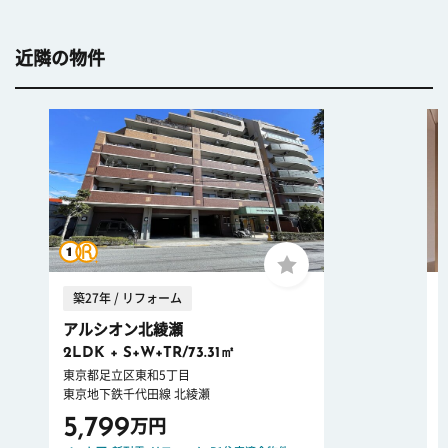
近隣の物件
築27年 / リフォーム
アルシオン北綾瀬
2LDK + S+W+TR/73.31㎡
東京都足立区東和5丁目
東京地下鉄千代田線 北綾瀬
5,799
万円