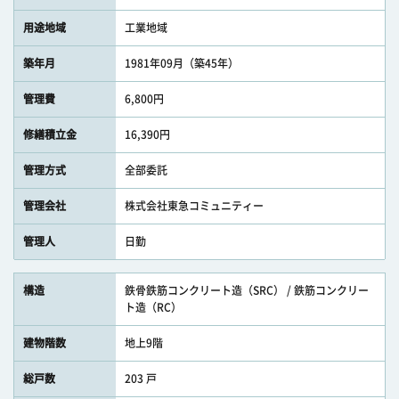
用途地域
工業地域
築年月
1981年09月（築45年）
管理費
6,800円
修繕積立金
16,390円
管理方式
全部委託
管理会社
株式会社東急コミュニティー
管理人
日勤
構造
鉄骨鉄筋コンクリート造（SRC） / 鉄筋コンクリー
ト造（RC）
建物階数
地上9階
総戸数
203 戸