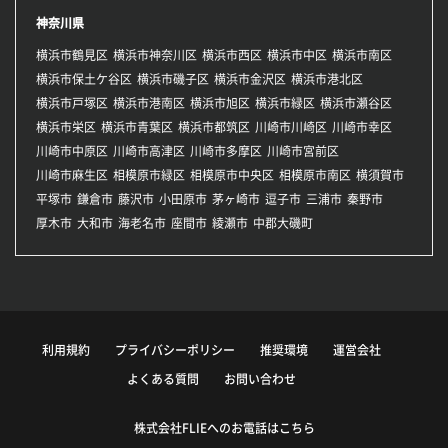
神奈川県
横浜市鶴見区
横浜市神奈川区
横浜市西区
横浜市中区
横浜市南区
横浜市保土ケ谷区
横浜市磯子区
横浜市金沢区
横浜市港北区
横浜市戸塚区
横浜市港南区
横浜市旭区
横浜市緑区
横浜市瀬谷区
横浜市栄区
横浜市青葉区
横浜市都筑区
川崎市川崎区
川崎市幸区
川崎市中原区
川崎市高津区
川崎市多摩区
川崎市宮前区
川崎市麻生区
相模原市緑区
相模原市中央区
相模原市南区
横須賀市
平塚市
鎌倉市
藤沢市
小田原市
茅ヶ崎市
逗子市
三浦市
秦野市
厚木市
大和市
海老名市
座間市
綾瀬市
中郡大磯町
利用規約
プライバシーポリシー
推奨環境
運営会社
よくある質問
お問い合わせ
株式会社FLIEへのお電話はこちら