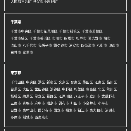
入間郡三芳町
秩父郡小鹿野町
千葉県
千葉市中央区
千葉市花見川区
千葉市稲毛区
千葉市若葉区
千葉市緑区
千葉市美浜区
市川市
船橋市
松戸市
習志野市
柏市
流山市
八千代市
我孫子市
鎌ケ谷市
浦安市
四街道市
八街市
印西市
白井市
富里市
東京都
千代田区
中央区
港区
新宿区
文京区
台東区
墨田区
江東区
品川区
目黒区
大田区
世田谷区
渋谷区
中野区
杉並区
豊島区
北区
荒川区
板橋区
練馬区
足立区
葛飾区
江戸川区
八王子市
立川市
武蔵野市
三鷹市
青梅市
府中市
昭島市
調布市
町田市
小金井市
小平市
日野市
東村山市
国分寺市
国立市
福生市
狛江市
東大和市
清瀬市
多摩市
稲城市
西東京市