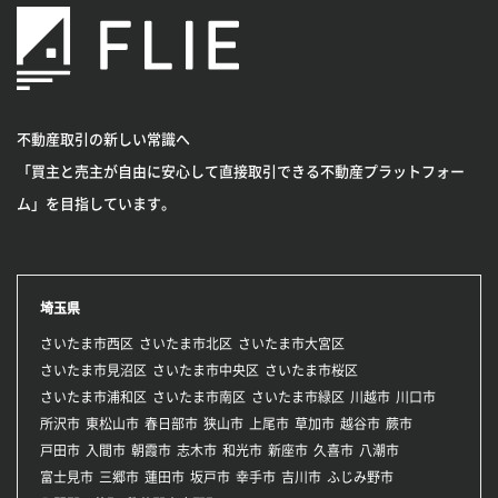
不動産取引の新しい常識へ
「買主と売主が自由に安心して直接取引できる不動産プラットフォー
ム」を目指しています。
埼玉県
さいたま市西区
さいたま市北区
さいたま市大宮区
さいたま市見沼区
さいたま市中央区
さいたま市桜区
さいたま市浦和区
さいたま市南区
さいたま市緑区
川越市
川口市
所沢市
東松山市
春日部市
狭山市
上尾市
草加市
越谷市
蕨市
戸田市
入間市
朝霞市
志木市
和光市
新座市
久喜市
八潮市
富士見市
三郷市
蓮田市
坂戸市
幸手市
吉川市
ふじみ野市