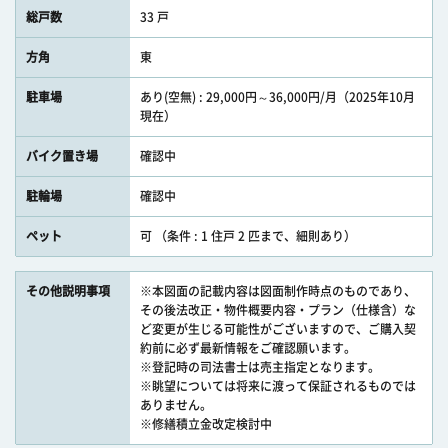
総戸数
33 戸
方角
東
駐車場
あり(空無) : 29,000円～36,000円/月（2025年10月
現在）
バイク置き場
確認中
駐輪場
確認中
ペット
可 （条件 : 1 住戸 2 匹まで、細則あり）
その他説明事項
※本図面の記載内容は図面制作時点のものであり、
その後法改正・物件概要内容・プラン（仕様含）な
ど変更が生じる可能性がございますので、ご購入契
約前に必ず最新情報をご確認願います。
※登記時の司法書士は売主指定となります。
※眺望については将来に渡って保証されるものでは
ありません。
※修繕積立金改定検討中