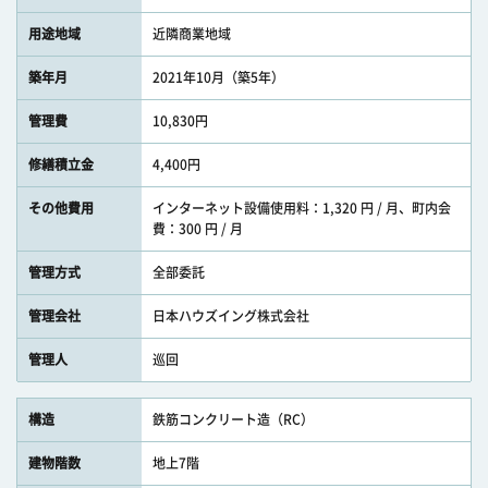
用途地域
近隣商業地域
築年月
2021年10月（築5年）
管理費
10,830円
修繕積立金
4,400円
その他費用
インターネット設備使用料：1,320 円 / 月、町内会
費：300 円 / 月
管理方式
全部委託
管理会社
日本ハウズイング株式会社
管理人
巡回
構造
鉄筋コンクリート造（RC）
建物階数
地上7階