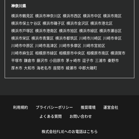
神奈川県
横浜市鶴見区
横浜市神奈川区
横浜市西区
横浜市中区
横浜市南区
横浜市保土ケ谷区
横浜市磯子区
横浜市金沢区
横浜市港北区
横浜市戸塚区
横浜市港南区
横浜市旭区
横浜市緑区
横浜市瀬谷区
横浜市栄区
横浜市青葉区
横浜市都筑区
川崎市川崎区
川崎市幸区
川崎市中原区
川崎市高津区
川崎市多摩区
川崎市宮前区
川崎市麻生区
相模原市緑区
相模原市中央区
相模原市南区
横須賀市
平塚市
鎌倉市
藤沢市
小田原市
茅ヶ崎市
逗子市
三浦市
秦野市
厚木市
大和市
海老名市
座間市
綾瀬市
中郡大磯町
利用規約
プライバシーポリシー
推奨環境
運営会社
よくある質問
お問い合わせ
株式会社FLIEへのお電話はこちら