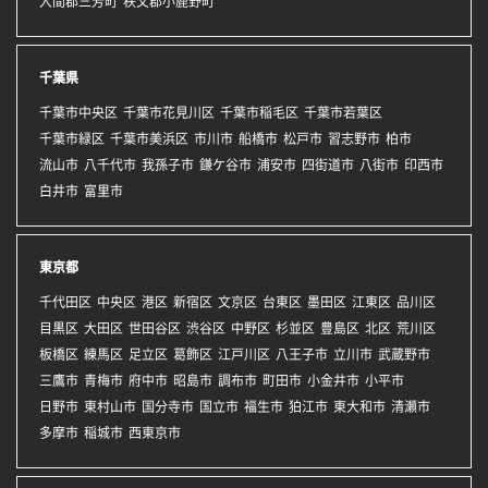
入間郡三芳町
秩父郡小鹿野町
千葉県
千葉市中央区
千葉市花見川区
千葉市稲毛区
千葉市若葉区
千葉市緑区
千葉市美浜区
市川市
船橋市
松戸市
習志野市
柏市
流山市
八千代市
我孫子市
鎌ケ谷市
浦安市
四街道市
八街市
印西市
白井市
富里市
東京都
千代田区
中央区
港区
新宿区
文京区
台東区
墨田区
江東区
品川区
目黒区
大田区
世田谷区
渋谷区
中野区
杉並区
豊島区
北区
荒川区
板橋区
練馬区
足立区
葛飾区
江戸川区
八王子市
立川市
武蔵野市
三鷹市
青梅市
府中市
昭島市
調布市
町田市
小金井市
小平市
日野市
東村山市
国分寺市
国立市
福生市
狛江市
東大和市
清瀬市
多摩市
稲城市
西東京市