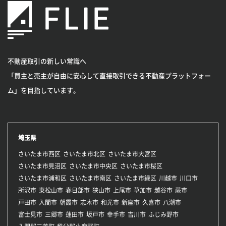
不動産取引の新しい常識へ
「買主と売主が自由に安心して直接取引できる不動産プラットフォー
ム」を目指しています。
埼玉県
さいたま市西区
さいたま市北区
さいたま市大宮区
さいたま市見沼区
さいたま市中央区
さいたま市桜区
さいたま市浦和区
さいたま市南区
さいたま市緑区
川越市
川口市
所沢市
東松山市
春日部市
狭山市
上尾市
草加市
越谷市
蕨市
戸田市
入間市
朝霞市
志木市
和光市
新座市
久喜市
八潮市
富士見市
三郷市
蓮田市
坂戸市
幸手市
吉川市
ふじみ野市